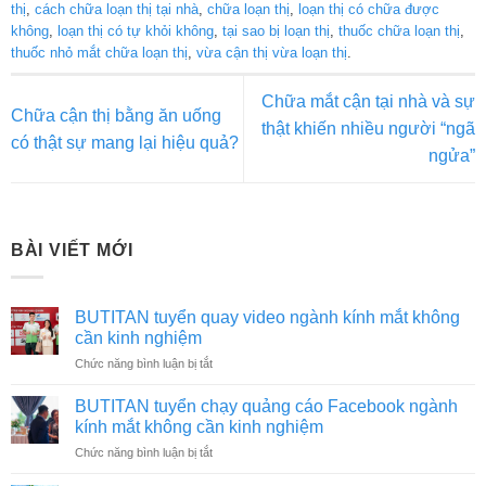
thị
,
cách chữa loạn thị tại nhà
,
chữa loạn thị
,
loạn thị có chữa được
không
,
loạn thị có tự khỏi không
,
tại sao bị loạn thị
,
thuốc chữa loạn thị
,
thuốc nhỏ mắt chữa loạn thị
,
vừa cận thị vừa loạn thị
.
Chữa mắt cận tại nhà và sự
Chữa cận thị bằng ăn uống
thật khiến nhiều người “ngã
có thật sự mang lại hiệu quả?
ngửa”
BÀI VIẾT MỚI
BUTITAN tuyển quay video ngành kính mắt không
cần kinh nghiệm
ở
Chức năng bình luận bị tắt
BUTITAN
tuyển
BUTITAN tuyển chạy quảng cáo Facebook ngành
quay
kính mắt không cần kinh nghiệm
video
ở
Chức năng bình luận bị tắt
ngành
BUTITAN
kính