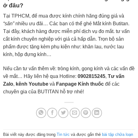
ở đâu?
Tại TPHCM, để mua được kính chính hãng đúng giá và
“săn”
nhiều ưu đãi… Các bạn có thể ghé Mắt kính Butitan.
Tại đây, khách hàng được miễn phí dịch vụ đo mắt. tư vấn
cắt kính chuyên nghiệp với giá cả hấp dẫn. Trọn bộ sản
phẩm được tặng kèm phụ kiện như: khăn lau, nước lau
kính, hộp đựng kính…
Nếu cần tư vấn thêm về: tròng kính, gọng kính và các vấn đề
về mắt… Hãy liên hệ qua Hotline:
0902815245
,
Tư vấn
Zalo
,
kênh Youtube
và
Fanpage Kính thuốc
để các
chuyên gia của BUTITAN hỗ trợ nhé!
Bài viết này được đăng trong
Tin tức
và được gắn thẻ
bài tập chữa loạn