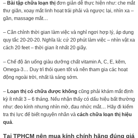
–
Bài tập chữa loạn thị
đơn giản dễ thực hiện như: che mắt
thư giãn, xoay mắt linh hoạt trái phải và ngược lại, nhìn xa –
gần, massage mắt…
– Cân chỉnh thời gian làm việc và nghỉ ngơi hợp lý, áp dụng
quy tắc 20-20-20. Nghĩa là: cứ 20 phút làm việc – nhìn vật xa
cách 20 feet – thời gian ít nhất 20 giây.
– Chế độ ăn uống giàu dưỡng chất vitamin A, C, E, kẽm,
Omega-3… Duy trì thói quen tốt và nên tham gia các hoạt
động ngoài trời, nhất là sáng sớm.
–
Loạn thị có chữa được không
cũng phải khám mắt định
kỳ ít nhất 3 – 6 tháng. Nếu nhận thấy có dấu hiệu bất thường
như: đeo kính nhưng nhìn mờ, đau nhức mắt… Hãy đi kiểm
tra thị lực để biết nguyên nhân và
cách chữa loạn thị hiệu
quả
.
Tại TPHCM nên mua kính chính hãng đúng giá