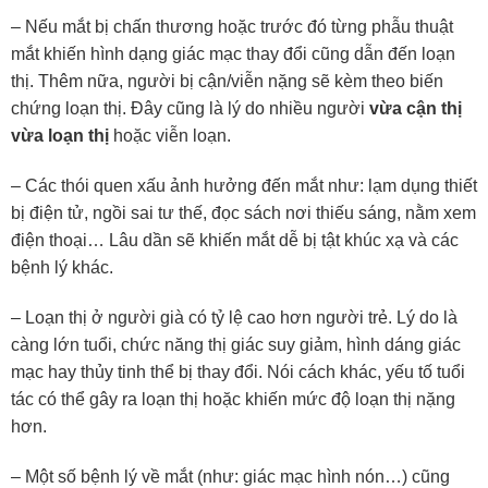
– Nếu mắt bị chấn thương hoặc trước đó từng phẫu thuật
mắt khiến hình dạng giác mạc thay đổi cũng dẫn đến loạn
thị. Thêm nữa, người bị cận/viễn nặng sẽ kèm theo biến
chứng loạn thị. Đây cũng là lý do nhiều người
vừa cận thị
vừa loạn thị
hoặc viễn loạn.
– Các thói quen xấu ảnh hưởng đến mắt như: lạm dụng thiết
bị điện tử, ngồi sai tư thế, đọc sách nơi thiếu sáng, nằm xem
điện thoại… Lâu dần sẽ khiến mắt dễ bị tật khúc xạ và các
bệnh lý khác.
– Loạn thị ở người già có tỷ lệ cao hơn người trẻ. Lý do là
càng lớn tuổi, chức năng thị giác suy giảm, hình dáng giác
mạc hay thủy tinh thể bị thay đổi. Nói cách khác, yếu tố tuổi
tác có thể gây ra loạn thị hoặc khiến mức độ loạn thị nặng
hơn.
– Một số bệnh lý về mắt (như: giác mạc hình nón…) cũng