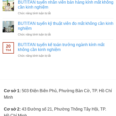
tuyển
mắt
BUTITAN tuyển nhân viên bán hàng kính mắt không
chạy
không
cần kinh nghiệm
quảng
cần
ở
Chức năng bình luận bị tắt
cáo
kinh
BUTITAN
Facebook
nghiệm
tuyển
ngành
BUTITAN tuyển kỹ thuật viên đo mắt không cần kinh
nhân
kính
nghiệm
viên
mắt
ở
Chức năng bình luận bị tắt
bán
không
BUTITAN
hàng
cần
tuyển
kính
BUTITAN tuyển kế toán trưởng ngành kính mắt
kinh
20
kỹ
mắt
không cần kinh nghiệm
nghiệm
Th4
thuật
không
ở
Chức năng bình luận bị tắt
viên
cần
BUTITAN
đo
kinh
tuyển
mắt
nghiệm
kế
không
toán
cần
trưởng
kinh
ngành
nghiệm
kính
Cơ sở 1:
503 Điện Biên Phủ, Phường Bàn Cờ, TP. Hồ Chí
mắt
không
Minh
cần
kinh
nghiệm
Cơ sở 2:
43 Đường số 21, Phường Thông Tây Hội, TP.
Hồ Chí Minh