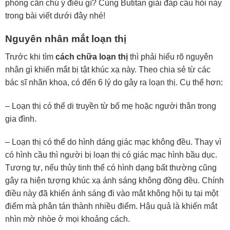
phòng cần chú ý điều gì? Cùng Butitan giải đáp câu hỏi này
trong bài viết dưới đây nhé!
Nguyên nhân mắt loạn thị
Trước khi tìm
cách chữa loạn thị
thì phải hiểu rõ nguyên
nhân gì khiến mắt bị tật khúc xạ này. Theo chia sẻ từ các
bác sĩ nhãn khoa, có đến 6 lý do gây ra loạn thị. Cụ thể hơn:
– Loạn thị có thể di truyền từ bố mẹ hoặc người thân trong
gia đình.
– Loạn thị có thể do hình dáng giác mạc không đều. Thay vì
có hình cầu thì người bị loạn thị có giác mạc hình bầu dục.
Tương tự, nếu thủy tinh thể có hình dạng bất thường cũng
gây ra hiện tượng khúc xạ ánh sáng không đồng đều. Chính
điều này đã khiến ánh sáng đi vào mắt không hội tụ tại một
điểm mà phân tán thành nhiều điểm. Hậu quả là khiến mắt
nhìn mờ nhòe ở mọi khoảng cách.