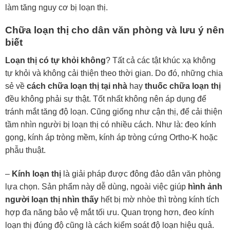
làm tăng nguy cơ bị loạn thị.
Chữa loạn thị cho dân văn phòng và lưu ý nên
biết
Loạn thị có tự khỏi không
? Tất cả các tật khúc xạ không
tự khỏi và không cải thiện theo thời gian. Do đó, những chia
sẻ về
cách chữa loạn thị tại nhà
hay
thuốc chữa loạn thị
đều không phải sự thật. Tốt nhất không nên áp dụng để
tránh mắt tăng độ loạn. Cũng giống như cận thị, để cải thiện
tầm nhìn người bị loạn thị có nhiều cách. Như là: đeo kính
gọng, kính áp tròng mềm, kính áp tròng cứng Ortho-K hoặc
phẫu thuật.
–
Kính loạn thị
là giải pháp được đông đảo dân văn phòng
lựa chọn. Sản phẩm này dễ dùng, ngoài việc giúp
hình ảnh
người loạn thị nhìn thấy
hết bị mờ nhòe thì tròng kính tích
hợp đa năng bảo vệ mắt tối ưu. Quan trọng hơn, đeo kính
loạn thị đúng độ cũng là cách kiểm soát độ loạn hiệu quả.