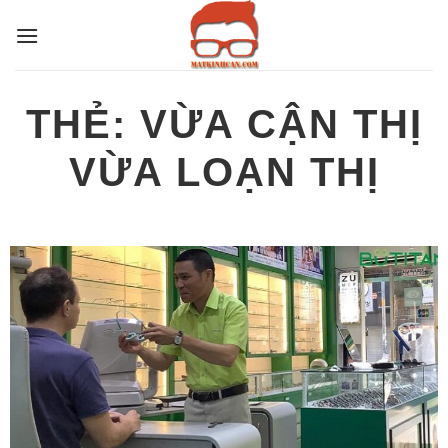
Bỏ
qua
nội
dung
THẺ:
VỪA CẬN THỊ
VỪA LOẠN THỊ