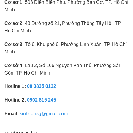
Cơ sở 1:
503 Điện Biên Phủ, Phường Bàn Cờ, TP. Hồ Chí
mắt
không
Minh
cần
kinh
nghiệm
Cơ sở 2:
43 Đường số 21, Phường Thông Tây Hội, TP.
Hồ Chí Minh
Cơ sở 3:
Tổ 6, Khu phố 6, Phường Linh Xuân, TP. Hồ Chí
Minh
Cơ sở 4:
Lầu 2, Số 166 Nguyễn Văn Thủ, Phường Sài
Gòn, TP. Hồ Chí Minh
Hotline 1:
08 3835 0132
Hotline 2:
0902 815 245
Email:
kinhcansg@gmail.com