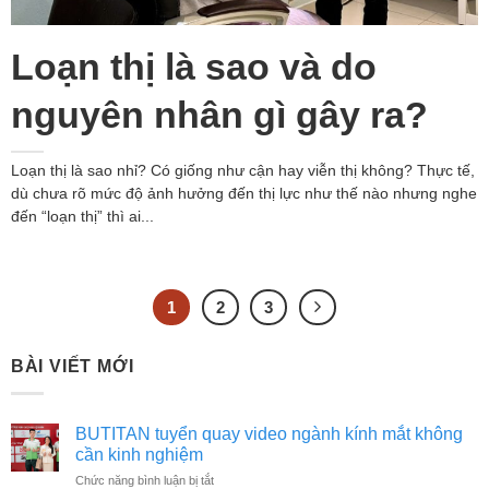
Loạn thị là sao và do
nguyên nhân gì gây ra?
Loạn thị là sao nhỉ? Có giống như cận hay viễn thị không? Thực tế,
dù chưa rõ mức độ ảnh hưởng đến thị lực như thế nào nhưng nghe
đến “loạn thị” thì ai...
1
2
3
BÀI VIẾT MỚI
BUTITAN tuyển quay video ngành kính mắt không
cần kinh nghiệm
ở
Chức năng bình luận bị tắt