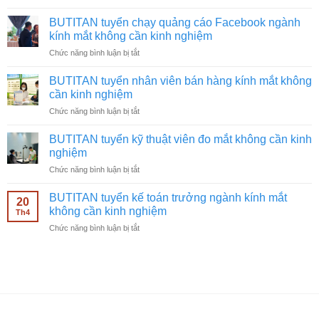
BUTITAN
tuyển
BUTITAN tuyển chạy quảng cáo Facebook ngành
quay
kính mắt không cần kinh nghiệm
video
ở
Chức năng bình luận bị tắt
ngành
BUTITAN
kính
tuyển
mắt
BUTITAN tuyển nhân viên bán hàng kính mắt không
chạy
không
cần kinh nghiệm
quảng
cần
ở
Chức năng bình luận bị tắt
cáo
kinh
BUTITAN
Facebook
nghiệm
tuyển
ngành
BUTITAN tuyển kỹ thuật viên đo mắt không cần kinh
nhân
kính
nghiệm
viên
mắt
ở
Chức năng bình luận bị tắt
bán
không
BUTITAN
hàng
cần
tuyển
kính
BUTITAN tuyển kế toán trưởng ngành kính mắt
kinh
20
kỹ
mắt
không cần kinh nghiệm
nghiệm
Th4
thuật
không
ở
Chức năng bình luận bị tắt
viên
cần
BUTITAN
đo
kinh
tuyển
mắt
nghiệm
kế
không
toán
cần
trưởng
kinh
ngành
nghiệm
kính