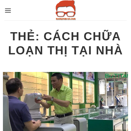
Bỏ
qua
nội
dung
THẺ:
CÁCH CHỮA
LOẠN THỊ TẠI NHÀ