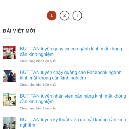
1
2
BÀI VIẾT MỚI
BUTITAN tuyển quay video ngành kính mắt không
cần kinh nghiệm
ở
Chức năng bình luận bị tắt
BUTITAN
tuyển
BUTITAN tuyển chạy quảng cáo Facebook ngành
quay
kính mắt không cần kinh nghiệm
video
ở
Chức năng bình luận bị tắt
ngành
BUTITAN
kính
tuyển
mắt
BUTITAN tuyển nhân viên bán hàng kính mắt không
chạy
không
cần kinh nghiệm
quảng
cần
ở
Chức năng bình luận bị tắt
cáo
kinh
BUTITAN
Facebook
nghiệm
tuyển
ngành
BUTITAN tuyển kỹ thuật viên đo mắt không cần kinh
nhân
kính
nghiệm
viên
mắt