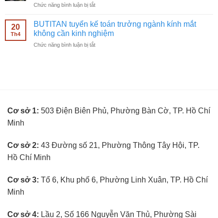
ở
Chức năng bình luận bị tắt
bán
không
BUTITAN
hàng
cần
tuyển
kính
BUTITAN tuyển kế toán trưởng ngành kính mắt
kinh
20
kỹ
mắt
không cần kinh nghiệm
nghiệm
Th4
thuật
không
ở
Chức năng bình luận bị tắt
viên
cần
BUTITAN
đo
kinh
tuyển
mắt
nghiệm
kế
không
toán
cần
trưởng
kinh
ngành
nghiệm
kính
Cơ sở 1:
503 Điện Biên Phủ, Phường Bàn Cờ, TP. Hồ Chí
mắt
không
Minh
cần
kinh
nghiệm
Cơ sở 2:
43 Đường số 21, Phường Thông Tây Hội, TP.
Hồ Chí Minh
Cơ sở 3:
Tổ 6, Khu phố 6, Phường Linh Xuân, TP. Hồ Chí
Minh
Cơ sở 4:
Lầu 2, Số 166 Nguyễn Văn Thủ, Phường Sài