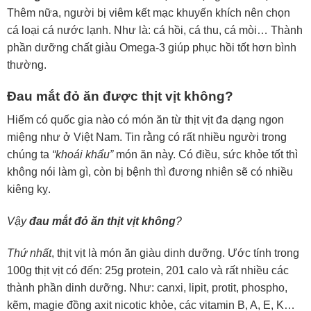
Thêm nữa, người bị viêm kết mạc khuyến khích nên chọn
cá loại cá nước lạnh. Như là: cá hồi, cá thu, cá mòi… Thành
phần dưỡng chất giàu Omega-3 giúp phục hồi tốt hơn bình
thường.
Đau mắt đỏ ăn được thịt vịt không?
Hiếm có quốc gia nào có món ăn từ thịt vịt đa dạng ngon
miệng như ở Việt Nam. Tin rằng có rất nhiều người trong
chúng ta
“khoái khẩu”
món ăn này. Có điều, sức khỏe tốt thì
không nói làm gì, còn bị bệnh thì đương nhiên sẽ có nhiều
kiêng kỵ.
Vậy
đau mắt đỏ ăn thịt vịt không
?
Thứ nhất
, thịt vịt là món ăn giàu dinh dưỡng. Ước tính trong
100g thịt vịt có đến: 25g protein, 201 calo và rất nhiều các
thành phần dinh dưỡng. Như: canxi, lipit, protit, phospho,
kẽm, magie đồng axit nicotic khỏe, các vitamin B, A, E, K…