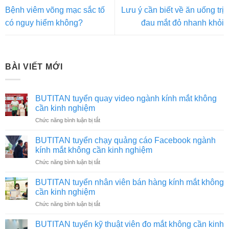
Bệnh viêm võng mạc sắc tố
Lưu ý cần biết về ăn uống trị
có nguy hiểm không?
đau mắt đỏ nhanh khỏi
BÀI VIẾT MỚI
BUTITAN tuyển quay video ngành kính mắt không
cần kinh nghiệm
ở
Chức năng bình luận bị tắt
BUTITAN
tuyển
BUTITAN tuyển chạy quảng cáo Facebook ngành
quay
kính mắt không cần kinh nghiệm
video
ở
Chức năng bình luận bị tắt
ngành
BUTITAN
kính
tuyển
mắt
BUTITAN tuyển nhân viên bán hàng kính mắt không
chạy
không
cần kinh nghiệm
quảng
cần
ở
Chức năng bình luận bị tắt
cáo
kinh
BUTITAN
Facebook
nghiệm
tuyển
ngành
BUTITAN tuyển kỹ thuật viên đo mắt không cần kinh