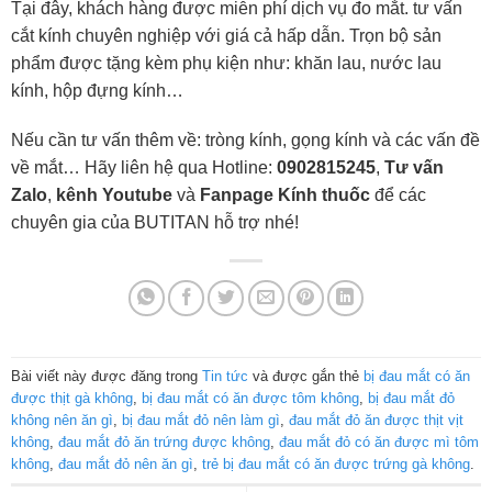
Tại đây, khách hàng được miễn phí dịch vụ đo mắt. tư vấn
cắt kính chuyên nghiệp với giá cả hấp dẫn. Trọn bộ sản
phẩm được tặng kèm phụ kiện như: khăn lau, nước lau
kính, hộp đựng kính…
Nếu cần tư vấn thêm về: tròng kính, gọng kính và các vấn đề
về mắt… Hãy liên hệ qua Hotline:
0902815245
,
Tư vấn
Zalo
,
kênh Youtube
và
Fanpage Kính thuốc
để các
chuyên gia của BUTITAN hỗ trợ nhé!
Bài viết này được đăng trong
Tin tức
và được gắn thẻ
bị đau mắt có ăn
được thịt gà không
,
bị đau mắt có ăn được tôm không
,
bị đau mắt đỏ
không nên ăn gì
,
bị đau mắt đỏ nên làm gì
,
đau mắt đỏ ăn được thịt vịt
không
,
đau mắt đỏ ăn trứng được không
,
đau mắt đỏ có ăn được mì tôm
không
,
đau mắt đỏ nên ăn gì
,
trẻ bị đau mắt có ăn được trứng gà không
.