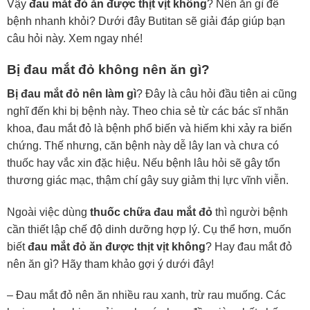
Vậy
đau mắt đỏ ăn được thịt vịt không
? Nên ăn gì để
bệnh nhanh khỏi? Dưới đây Butitan sẽ giải đáp giúp bạn
câu hỏi này. Xem ngay nhé!
Bị đau mắt đỏ không nên ăn gì?
Bị đau mắt đỏ nên làm gì
? Đây là câu hỏi đầu tiên ai cũng
nghĩ đến khi bị bệnh này. Theo chia sẻ từ các bác sĩ nhãn
khoa, đau mắt đỏ là bệnh phổ biến và hiếm khi xảy ra biến
chứng. Thế nhưng, căn bệnh này dễ lây lan và chưa có
thuốc hay vắc xin đặc hiệu. Nếu bệnh lâu hỏi sẽ gây tổn
thương giác mạc, thậm chí gây suy giảm thị lực vĩnh viễn.
Ngoài việc dùng
thuốc chữa đau mắt đỏ
thì người bệnh
cần thiết lập chế độ dinh dưỡng hợp lý. Cụ thể hơn, muốn
biết
đau mắt đỏ ăn được thịt vịt không
? Hay đau mắt đỏ
nên ăn gì? Hãy tham khảo gợi ý dưới đây!
– Đau mắt đỏ nên ăn nhiều rau xanh, trừ rau muống. Các