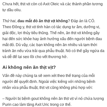
Chưa hết, thịt vịt còn có Axit Oleic và các thành phần tương
tự dầu oliu.
Thứ hai
,
đau mắt đỏ ăn thịt vịt không
? Đáp án là CÓ.
Theo Đông y, thịt vịt tính hàn có tác dụng tư âm, dưỡng vị,
giải độc, lợi thủy tiêu thũng. Thế nên, ăn thịt vịt không gây
hại đến sức khỏe hay ảnh hưởng xấu đến người bệnh đau
mắt đỏ. Dù vậy, các bạn không nên ăn nhiều và tạm thời
tránh ăn nếu vừa trải qua phẫu thuật. Nó có thể gây ngứa da
và dễ để lại sẹo lồi cho vết thương hở.
Ai không nên ăn thịt vịt?
Vấn đề này chúng ta sẽ xem xét theo thể trạng của mỗi
người để quyết định. Ngoài việc kiêng với những bệnh
nhân vừa phẫu thuật, thịt vịt cũng không phù hợp với:
– Người bị bệnh gout không nên ăn thịt vịt vì nó chứa lượng
Purin cao làm tăng Axit Uric trong cơ thể.