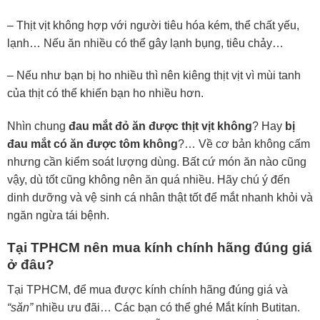
– Thịt vịt không hợp với người tiêu hóa kém, thể chất yếu,
lạnh… Nếu ăn nhiều có thể gây lạnh bụng, tiêu chảy…
– Nếu như bạn bị ho nhiều thì nên kiêng thịt vịt vì mùi tanh
của thịt có thể khiến bạn ho nhiều hơn.
Nhìn chung
đau mắt đỏ ăn được thịt vịt không
? Hay
bị
đau mắt có ăn được tôm không
?… Về cơ bản không cấm
nhưng cần kiểm soát lượng dùng. Bất cứ món ăn nào cũng
vậy, dù tốt cũng không nên ăn quá nhiều. Hãy chú ý đến
dinh dưỡng và vệ sinh cá nhân thật tốt để mắt nhanh khỏi và
ngăn ngừa tái bệnh.
Tại TPHCM nên mua kính chính hãng đúng giá
ở đâu?
Tại TPHCM, để mua được kính chính hãng đúng giá và
“săn”
nhiều ưu đãi… Các bạn có thể ghé Mắt kính Butitan.