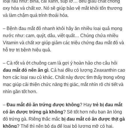
loại rau như: bina, cải xanh, súp lơ… đều giàu chất chống
oxy hóa và chất xơ. Nó sẽ giúp bảo vệ mắt khỏi tổn thương
và làm chậm quá trình thoái hóa.
– Bệnh đau mắt đỏ nhanh khỏi hãy ăn nhiều loại quả mọng
nước như: cam, quýt, dâu, việt quất… Chúng chứa nhiều
Vitamin và chất xơ giúp giảm các triệu chứng đau mắt đỏ và
hỗ trợ trị bệnh hiệu quả.
– Cà rốt và ớt chuông cam là gợi ý hoàn hảo cho câu hỏi
đau mắt đỏ nên ăn gì
. Cả hai đều có lượng Zeaxanthin cao
hơn các loại rau củ khác. Chất này được tìm thấy trong võng
mạc giúp cải thiện chức năng thị giác, mắt nhìn rõ chi tiết và
nhìn gần tốt hơn.
–
Đau mắt đỏ ăn trứng được không
? Hay
trẻ bị đau mắt
có ăn được trứng gà không
? Sẽ tốt hơn nếu bạn ăn lòng
đỏ trứng gà. Riêng thắc mắc
bị đau mắt có ăn được thịt gà
không
? Thế thì nên bỏ da để loại bỏ lượng mỡ có hại.