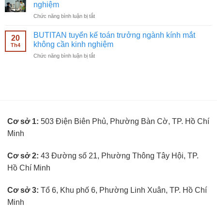
nhân
kính
nghiệm
viên
mắt
ở
Chức năng bình luận bị tắt
bán
không
BUTITAN
hàng
cần
tuyển
kính
BUTITAN tuyển kế toán trưởng ngành kính mắt
kinh
20
kỹ
mắt
không cần kinh nghiệm
nghiệm
Th4
thuật
không
ở
Chức năng bình luận bị tắt
viên
cần
BUTITAN
đo
kinh
tuyển
mắt
nghiệm
kế
không
toán
cần
trưởng
kinh
ngành
nghiệm
kính
Cơ sở 1:
503 Điện Biên Phủ, Phường Bàn Cờ, TP. Hồ Chí
mắt
không
Minh
cần
kinh
nghiệm
Cơ sở 2:
43 Đường số 21, Phường Thông Tây Hội, TP.
Hồ Chí Minh
Cơ sở 3:
Tổ 6, Khu phố 6, Phường Linh Xuân, TP. Hồ Chí
Minh