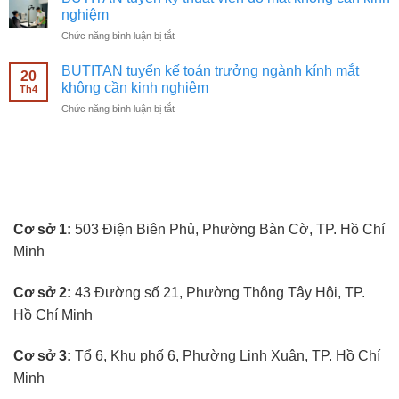
nhân
kính
nghiệm
viên
mắt
ở
Chức năng bình luận bị tắt
bán
không
BUTITAN
hàng
cần
tuyển
kính
BUTITAN tuyển kế toán trưởng ngành kính mắt
kinh
20
kỹ
mắt
không cần kinh nghiệm
nghiệm
Th4
thuật
không
ở
Chức năng bình luận bị tắt
viên
cần
BUTITAN
đo
kinh
tuyển
mắt
nghiệm
kế
không
toán
cần
trưởng
kinh
ngành
nghiệm
kính
Cơ sở 1:
503 Điện Biên Phủ, Phường Bàn Cờ, TP. Hồ Chí
mắt
không
Minh
cần
kinh
nghiệm
Cơ sở 2:
43 Đường số 21, Phường Thông Tây Hội, TP.
Hồ Chí Minh
Cơ sở 3:
Tổ 6, Khu phố 6, Phường Linh Xuân, TP. Hồ Chí
Minh