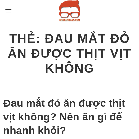
Bỏ
qua
nội
dung
THẺ:
ĐAU MẮT ĐỎ
ĂN ĐƯỢC THỊT VỊT
KHÔNG
Đau mắt đỏ ăn được thịt
vịt không? Nên ăn gì để
nhanh khỏi?