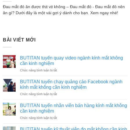
Đau mắt đỏ ăn được thịt vịt không – Đau mắt đỏ - Đau mắt đỏ nên
ăn gì? Dưới đây là một vài gợi ý dành cho bạn. Xem ngay nhé!
BÀI VIẾT MỚI
BUTITAN tuyển quay video ngành kính mắt không
cần kinh nghiệm
ở
Chức năng bình luận bị tắt
BUTITAN
tuyển
BUTITAN tuyển chạy quảng cáo Facebook ngành
quay
kính mắt không cần kinh nghiệm
video
ở
Chức năng bình luận bị tắt
ngành
BUTITAN
kính
tuyển
mắt
BUTITAN tuyển nhân viên bán hàng kính mắt không
chạy
không
cần kinh nghiệm
quảng
cần
ở
Chức năng bình luận bị tắt
cáo
kinh
BUTITAN
Facebook
nghiệm
tuyển
ngành
BUTITAN tuyển kỹ thuật viên đo mắt không cần kinh