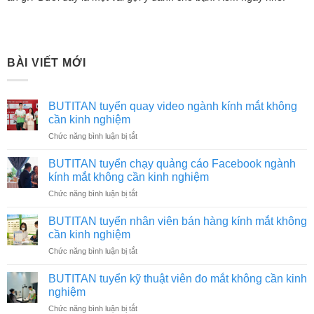
BÀI VIẾT MỚI
BUTITAN tuyển quay video ngành kính mắt không
cần kinh nghiệm
ở
Chức năng bình luận bị tắt
BUTITAN
tuyển
BUTITAN tuyển chạy quảng cáo Facebook ngành
quay
kính mắt không cần kinh nghiệm
video
ở
Chức năng bình luận bị tắt
ngành
BUTITAN
kính
tuyển
mắt
BUTITAN tuyển nhân viên bán hàng kính mắt không
chạy
không
cần kinh nghiệm
quảng
cần
ở
Chức năng bình luận bị tắt
cáo
kinh
BUTITAN
Facebook
nghiệm
tuyển
ngành
BUTITAN tuyển kỹ thuật viên đo mắt không cần kinh
nhân
kính
nghiệm
viên
mắt
ở
Chức năng bình luận bị tắt
bán
không