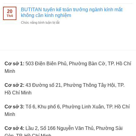
BUTITAN
hàng
cần
tuyển
kính
BUTITAN tuyển kế toán trưởng ngành kính mắt
kinh
20
kỹ
mắt
không cần kinh nghiệm
nghiệm
Th4
thuật
không
ở
Chức năng bình luận bị tắt
viên
cần
BUTITAN
đo
kinh
tuyển
mắt
nghiệm
kế
không
toán
cần
trưởng
kinh
ngành
nghiệm
kính
Cơ sở 1:
503 Điện Biên Phủ, Phường Bàn Cờ, TP. Hồ Chí
mắt
không
Minh
cần
kinh
nghiệm
Cơ sở 2:
43 Đường số 21, Phường Thông Tây Hội, TP.
Hồ Chí Minh
Cơ sở 3:
Tổ 6, Khu phố 6, Phường Linh Xuân, TP. Hồ Chí
Minh
Cơ sở 4:
Lầu 2, Số 166 Nguyễn Văn Thủ, Phường Sài
Gòn, TP. Hồ Chí Minh