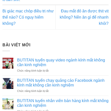
Bị giác mạc chóp điều trị như
Đau mắt đỏ ăn được thịt vịt
thế nào? Có nguy hiểm
không? Nên ăn gì để nhanh
không?
khỏi?
BÀI VIẾT MỚI
BUTITAN tuyển quay video ngành kính mắt không
cần kinh nghiệm
ở
Chức năng bình luận bị tắt
BUTITAN
tuyển
BUTITAN tuyển chạy quảng cáo Facebook ngành
quay
kính mắt không cần kinh nghiệm
video
ở
Chức năng bình luận bị tắt
ngành
BUTITAN
kính
tuyển
mắt
BUTITAN tuyển nhân viên bán hàng kính mắt không
chạy
không
cần kinh nghiệm
quảng
cần