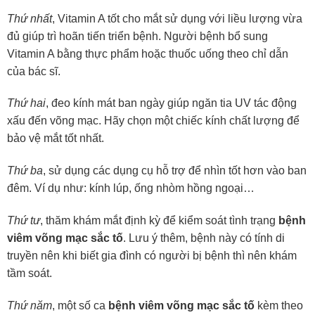
Thứ nhất
, Vitamin A tốt cho mắt sử dụng với liều lượng vừa
đủ giúp trì hoãn tiến triển bệnh. Người bệnh bổ sung
Vitamin A bằng thực phẩm hoặc thuốc uống theo chỉ dẫn
của bác sĩ.
Thứ hai
, đeo kính mát ban ngày giúp ngăn tia UV tác động
xấu đến võng mạc. Hãy chọn một chiếc kính chất lượng để
bảo vệ mắt tốt nhất.
Thứ ba
, sử dụng các dụng cụ hỗ trợ để nhìn tốt hơn vào ban
đêm. Ví dụ như: kính lúp, ống nhòm hồng ngoại…
Thứ tư
, thăm khám mắt định kỳ để kiểm soát tình trạng
bệnh
viêm võng mạc sắc tố
. Lưu ý thêm, bệnh này có tính di
truyền nên khi biết gia đình có người bị bệnh thì nên khám
tầm soát.
Thứ năm
, một số ca
bệnh viêm võng mạc sắc tố
kèm theo