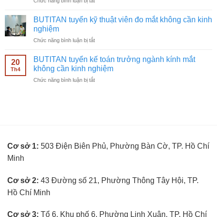
ở
Chức năng bình luận bị tắt
cáo
kinh
BUTITAN
Facebook
nghiệm
tuyển
ngành
BUTITAN tuyển kỹ thuật viên đo mắt không cần kinh
nhân
kính
nghiệm
viên
mắt
ở
Chức năng bình luận bị tắt
bán
không
BUTITAN
hàng
cần
tuyển
kính
BUTITAN tuyển kế toán trưởng ngành kính mắt
kinh
20
kỹ
mắt
không cần kinh nghiệm
nghiệm
Th4
thuật
không
ở
Chức năng bình luận bị tắt
viên
cần
BUTITAN
đo
kinh
tuyển
mắt
nghiệm
kế
không
toán
cần
trưởng
kinh
ngành
nghiệm
kính
Cơ sở 1:
503 Điện Biên Phủ, Phường Bàn Cờ, TP. Hồ Chí
mắt
không
Minh
cần
kinh
nghiệm
Cơ sở 2:
43 Đường số 21, Phường Thông Tây Hội, TP.
Hồ Chí Minh
Cơ sở 3:
Tổ 6, Khu phố 6, Phường Linh Xuân, TP. Hồ Chí