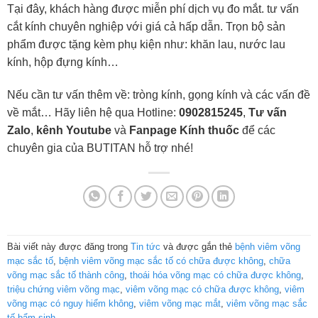
Tại đây, khách hàng được miễn phí dịch vụ đo mắt. tư vấn
cắt kính chuyên nghiệp với giá cả hấp dẫn. Trọn bộ sản
phẩm được tặng kèm phụ kiện như: khăn lau, nước lau
kính, hộp đựng kính…
Nếu cần tư vấn thêm về: tròng kính, gọng kính và các vấn đề
về mắt… Hãy liên hệ qua Hotline:
0902815245
,
Tư vấn
Zalo
,
kênh Youtube
và
Fanpage Kính thuốc
để các
chuyên gia của BUTITAN hỗ trợ nhé!
Bài viết này được đăng trong
Tin tức
và được gắn thẻ
bệnh viêm võng
mạc sắc tố
,
bệnh viêm võng mạc sắc tố có chữa được không
,
chữa
võng mạc sắc tố thành công
,
thoái hóa võng mạc có chữa được không
,
triệu chứng viêm võng mạc
,
viêm võng mạc có chữa được không
,
viêm
võng mạc có nguy hiểm không
,
viêm võng mạc mắt
,
viêm võng mạc sắc
tố bẩm sinh
.