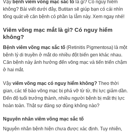
Vậy
bệnh viêm võng mạc sắc tố
là gì? Có nguy hiểm
không? Bài viết dưới đây, Butitan sẽ giúp bạn có cái nhìn
tổng quát về căn bệnh có phần lạ lẫm này. Xem ngay nhé!
Viêm võng mạc mắt là gì? Có nguy hiểm
không?
Bệnh viêm võng mạc sắc tố
(Retinitis Pigmentosa) là một
bệnh lý di truyền ở mắt do nhiều đột biến gen khác nhau.
Căn bệnh này ảnh hưởng đến võng mạc và tiến triển chậm
ở hai mắt.
Vậy
viêm võng mạc có nguy hiểm không?
Theo thời
gian, các tế bào võng mạc bị phá vỡ từ từ, thị lực giảm dần.
Đến độ tuổi trưởng thành, nhiều người bệnh bị mất thị lực
hoàn toàn. Thật sự đáng sợ đúng không nào?
Nguyên nhân viêm võng mạc sắc tố
Nguyên nhân bệnh hiện chưa được xác định. Tuy nhiên,