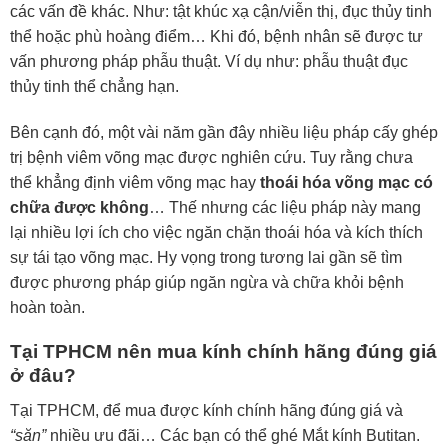
các vấn đề khác. Như: tật khúc xạ cận/viễn thị, đục thủy tinh
thể hoặc phù hoàng điểm… Khi đó, bệnh nhân sẽ được tư
vấn phương pháp phẫu thuật. Ví dụ như: phẫu thuật đục
thủy tinh thể chẳng hạn.
Bên cạnh đó, một vài năm gần đây nhiều liệu pháp cấy ghép
trị bệnh viêm võng mạc được nghiên cứu. Tuy rằng chưa
thể khẳng định viêm võng mạc hay
thoái hóa võng mạc có
chữa được không
… Thế nhưng các liệu pháp này mang
lại nhiều lợi ích cho việc ngăn chặn thoái hóa và kích thích
sự tái tạo võng mạc. Hy vọng trong tương lai gần sẽ tìm
được phương pháp giúp ngăn ngừa và chữa khỏi bệnh
hoàn toàn.
Tại TPHCM nên mua kính chính hãng đúng giá
ở đâu?
Tại TPHCM, để mua được kính chính hãng đúng giá và
“săn”
nhiều ưu đãi… Các bạn có thể ghé Mắt kính Butitan.