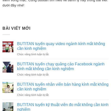
viêm võng mạc. Cùng Butitan tìm hiểu về bệnh lý này trong bài viết
dưới đây nhé!
BÀI VIẾT MỚI
BUTITAN tuyển quay video ngành kính mắt không
cần kinh nghiệm
ở
Chức năng bình luận bị tắt
BUTITAN
tuyển
BUTITAN tuyển chạy quảng cáo Facebook ngành
quay
kính mắt không cần kinh nghiệm
video
ở
Chức năng bình luận bị tắt
ngành
BUTITAN
kính
tuyển
mắt
BUTITAN tuyển nhân viên bán hàng kính mắt không
chạy
không
cần kinh nghiệm
quảng
cần
ở
Chức năng bình luận bị tắt
cáo
kinh
BUTITAN
Facebook
nghiệm
tuyển
ngành
BUTITAN tuyển kỹ thuật viên đo mắt không cần kinh
nhân
kính
nghiệm