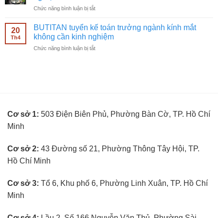
viên
mắt
ở
Chức năng bình luận bị tắt
bán
không
BUTITAN
hàng
cần
tuyển
kính
BUTITAN tuyển kế toán trưởng ngành kính mắt
kinh
20
kỹ
mắt
không cần kinh nghiệm
nghiệm
Th4
thuật
không
ở
Chức năng bình luận bị tắt
viên
cần
BUTITAN
đo
kinh
tuyển
mắt
nghiệm
kế
không
toán
cần
trưởng
kinh
ngành
nghiệm
kính
Cơ sở 1:
503 Điện Biên Phủ, Phường Bàn Cờ, TP. Hồ Chí
mắt
không
Minh
cần
kinh
nghiệm
Cơ sở 2:
43 Đường số 21, Phường Thông Tây Hội, TP.
Hồ Chí Minh
Cơ sở 3:
Tổ 6, Khu phố 6, Phường Linh Xuân, TP. Hồ Chí
Minh
Cơ sở 4:
Lầu 2, Số 166 Nguyễn Văn Thủ, Phường Sài