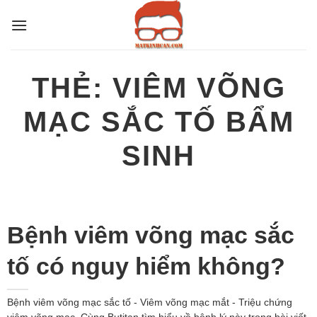
Bỏ
qua
nội
dung
THẺ:
VIÊM VÕNG
MẠC SẮC TỐ BẨM
SINH
Bệnh viêm võng mạc sắc
tố có nguy hiểm không?
Bệnh viêm võng mạc sắc tố - Viêm võng mạc mắt - Triệu chứng