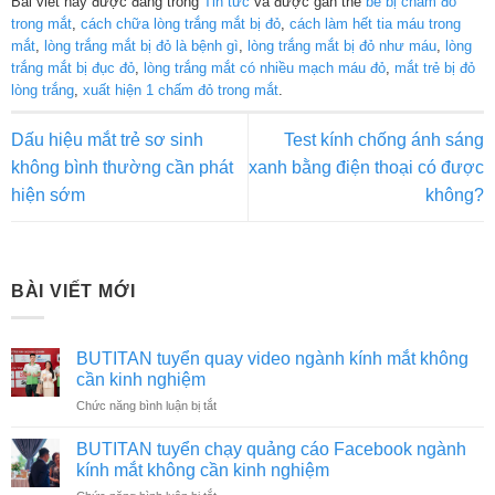
Bài viết này được đăng trong
Tin tức
và được gắn thẻ
bé bị chấm đỏ
trong mắt
,
cách chữa lòng trắng mắt bị đỏ
,
cách làm hết tia máu trong
mắt
,
lòng trắng mắt bị đỏ là bệnh gì
,
lòng trắng mắt bị đỏ như máu
,
lòng
trắng mắt bị đục đỏ
,
lòng trắng mắt có nhiều mạch máu đỏ
,
mắt trẻ bị đỏ
lòng trắng
,
xuất hiện 1 chấm đỏ trong mắt
.
Dấu hiệu mắt trẻ sơ sinh
Test kính chống ánh sáng
không bình thường cần phát
xanh bằng điện thoại có được
hiện sớm
không?
BÀI VIẾT MỚI
BUTITAN tuyển quay video ngành kính mắt không
cần kinh nghiệm
ở
Chức năng bình luận bị tắt
BUTITAN
tuyển
BUTITAN tuyển chạy quảng cáo Facebook ngành
quay
kính mắt không cần kinh nghiệm
video