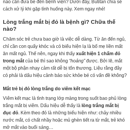
nào cần đưa bé đến bệnh viện? Dưới đây, Butitan chia sẻ
cách xử lý khi gặp tình huống này. Xem ngay nhé!
Lòng trắng mắt bị đỏ là bệnh gì? Chữa thế
nào?
Chăm sóc trẻ chưa bao giờ là việc dễ dàng. Từ ăn đến ngủ,
chỉ cần con quấy khóc và có biểu hiện lạ là bố mẹ liền mất
ăn mất ngủ. Thế nên, ngay khi thấy
xuất hiện 1 chấm đỏ
trong mắt
của bé thì sao không
“hoảng”
được. Bởi lẽ, mắt
một bộ phận nhạy cảm rất dễ bị tổn thương. Liệu rằng đây
có phải là dấu hiệu cảnh báo sức khỏe bé có vấn đề không?
Mắt trẻ bị đỏ lòng trắng do viêm kết mạc
Viêm kết mạc là tình trạng lớp màng trong suốt bao phủ lòng
trắng mắt bị viêm. Dấu hiệu dễ thấy là
lòng trắng mắt bị
đục đỏ
. Kèm theo đó là những biểu hiện như: chảy nhiều
nước mắt, có chất nhầy hoặc mủ ghèn tiết ra từ mắt, trẻ khó
mở mắt vào buổi sáng…