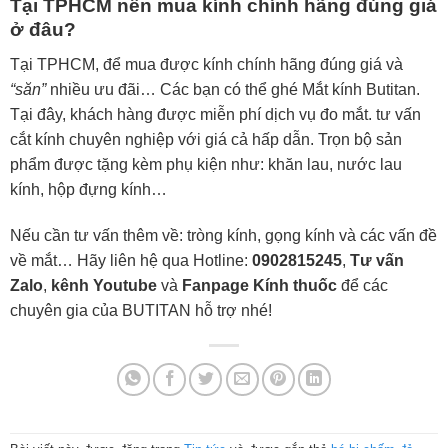
Tại TPHCM nên mua kính chính hãng đúng giá
ở đâu?
Tại TPHCM, để mua được kính chính hãng đúng giá và
“săn”
nhiều ưu đãi… Các bạn có thể ghé Mắt kính Butitan.
Tại đây, khách hàng được miễn phí dịch vụ đo mắt. tư vấn
cắt kính chuyên nghiệp với giá cả hấp dẫn. Trọn bộ sản
phẩm được tặng kèm phụ kiện như: khăn lau, nước lau
kính, hộp đựng kính…
Nếu cần tư vấn thêm về: tròng kính, gọng kính và các vấn đề
về mắt… Hãy liên hệ qua Hotline:
0902815245
,
Tư vấn
Zalo
,
kênh Youtube
và
Fanpage Kính thuốc
để các
chuyên gia của BUTITAN hỗ trợ nhé!