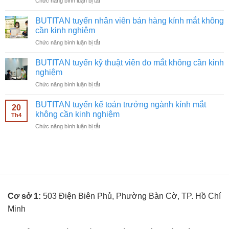
ở
Chức năng bình luận bị tắt
ngành
BUTITAN
kính
tuyển
mắt
BUTITAN tuyển nhân viên bán hàng kính mắt không
chạy
không
cần kinh nghiệm
quảng
cần
ở
Chức năng bình luận bị tắt
cáo
kinh
BUTITAN
Facebook
nghiệm
tuyển
ngành
BUTITAN tuyển kỹ thuật viên đo mắt không cần kinh
nhân
kính
nghiệm
viên
mắt
ở
Chức năng bình luận bị tắt
bán
không
BUTITAN
hàng
cần
tuyển
kính
BUTITAN tuyển kế toán trưởng ngành kính mắt
kinh
20
kỹ
mắt
không cần kinh nghiệm
nghiệm
Th4
thuật
không
ở
Chức năng bình luận bị tắt
viên
cần
BUTITAN
đo
kinh
tuyển
mắt
nghiệm
kế
không
toán
cần
trưởng
kinh
ngành
nghiệm
kính
Cơ sở 1:
503 Điện Biên Phủ, Phường Bàn Cờ, TP. Hồ Chí
mắt
không
Minh
cần
kinh