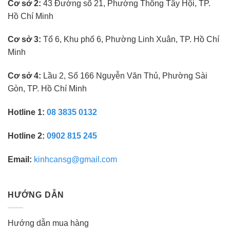
nghiệm
Cơ sở 2:
43 Đường số 21, Phường Thông Tây Hội, TP.
Hồ Chí Minh
Cơ sở 3:
Tổ 6, Khu phố 6, Phường Linh Xuân, TP. Hồ Chí
Minh
Cơ sở 4:
Lầu 2, Số 166 Nguyễn Văn Thủ, Phường Sài
Gòn, TP. Hồ Chí Minh
Hotline 1:
08 3835 0132
Hotline 2:
0902 815 245
Email:
kinhcansg@gmail.com
HƯỚNG DẪN
Hướng dẫn mua hàng