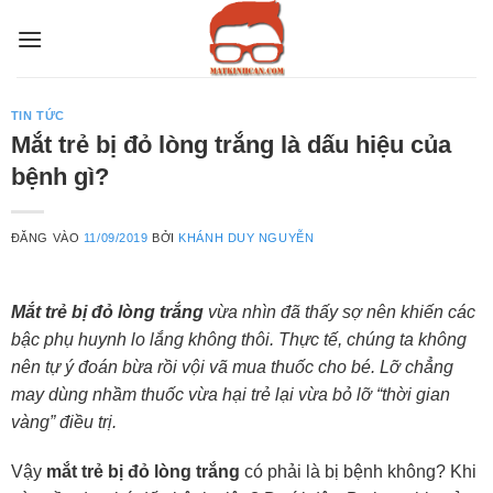
Bỏ
qua
nội
dung
TIN TỨC
Mắt trẻ bị đỏ lòng trắng là dấu hiệu của
bệnh gì?
ĐĂNG VÀO
11/09/2019
BỞI
KHÁNH DUY NGUYỄN
Mắt trẻ bị đỏ lòng trắng
vừa nhìn đã thấy sợ nên khiến các
bậc phụ huynh lo lắng không thôi. Thực tế, chúng ta không
nên tự ý đoán bừa rồi vội vã mua thuốc cho bé. Lỡ chẳng
may dùng nhầm thuốc vừa hại trẻ lại vừa bỏ lỡ “thời gian
vàng” điều trị.
Vậy
mắt trẻ bị đỏ lòng trắng
có phải là bị bệnh không? Khi