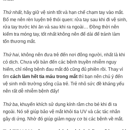
Thứ nhất
, hãy giữ vệ sinh tốt và hạn chế chạm tay vào mắt.
Bố mẹ nên rèn luyện trẻ thói quen: rửa tay sau khi đi vệ sinh,
rửa tay trước khi ăn và sau khi ra ngoài… Đồng thời nên
kiểm tra móng tay, tốt nhất không nên để dài để tránh làm
tổn thương mắt.
Thứ hai
, không nên đưa trẻ đến nơi đông người, nhất là khi
có dịch. Chưa vội bàn đến các bệnh truyền nhiễm nguy
hiểm, chỉ riêng bệnh đau mắt đỏ cũng đủ phiền rồi. Thay vì
tìm
cách làm hết tia máu trong mắt
thì bạn nên chú ý đến
vệ sinh môi trường sống của trẻ. Trẻ nhỏ sức đề kháng yếu
nên rất dễ nhiễm bệnh đấy!
Thứ ba
, khuyến khích sử dụng kính râm cho bé khi đi ra
ngoài. Nó sẽ giúp bảo vệ mắt khỏi tia UV và các tác nhân
gây dị ứng. Nhờ đó giúp giảm nguy cơ bị các bệnh về mắt.