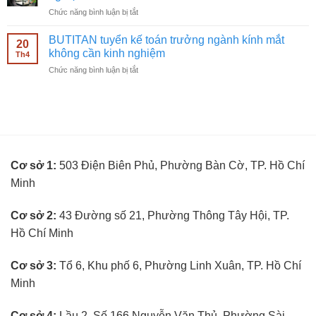
viên
mắt
ở
Chức năng bình luận bị tắt
bán
không
BUTITAN
hàng
cần
tuyển
kính
BUTITAN tuyển kế toán trưởng ngành kính mắt
kinh
20
kỹ
mắt
không cần kinh nghiệm
nghiệm
Th4
thuật
không
ở
Chức năng bình luận bị tắt
viên
cần
BUTITAN
đo
kinh
tuyển
mắt
nghiệm
kế
không
toán
cần
trưởng
kinh
ngành
nghiệm
kính
Cơ sở 1:
503 Điện Biên Phủ, Phường Bàn Cờ, TP. Hồ Chí
mắt
không
Minh
cần
kinh
nghiệm
Cơ sở 2:
43 Đường số 21, Phường Thông Tây Hội, TP.
Hồ Chí Minh
Cơ sở 3:
Tổ 6, Khu phố 6, Phường Linh Xuân, TP. Hồ Chí
Minh
Cơ sở 4:
Lầu 2, Số 166 Nguyễn Văn Thủ, Phường Sài