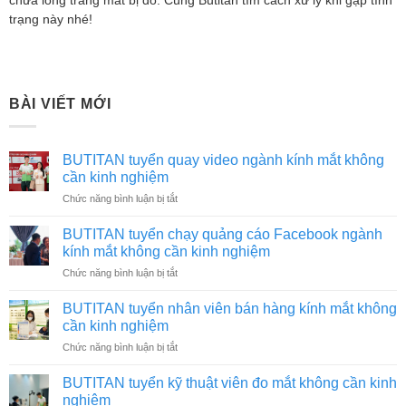
chữa lòng trắng mắt bị đỏ. Cùng Butitan tìm cách xử lý khi gặp tình
trạng này nhé!
BÀI VIẾT MỚI
BUTITAN tuyển quay video ngành kính mắt không
cần kinh nghiệm
ở
Chức năng bình luận bị tắt
BUTITAN
tuyển
BUTITAN tuyển chạy quảng cáo Facebook ngành
quay
kính mắt không cần kinh nghiệm
video
ở
Chức năng bình luận bị tắt
ngành
BUTITAN
kính
tuyển
mắt
BUTITAN tuyển nhân viên bán hàng kính mắt không
chạy
không
cần kinh nghiệm
quảng
cần
ở
Chức năng bình luận bị tắt
cáo
kinh
BUTITAN
Facebook
nghiệm
tuyển
ngành
BUTITAN tuyển kỹ thuật viên đo mắt không cần kinh
nhân
kính
nghiệm