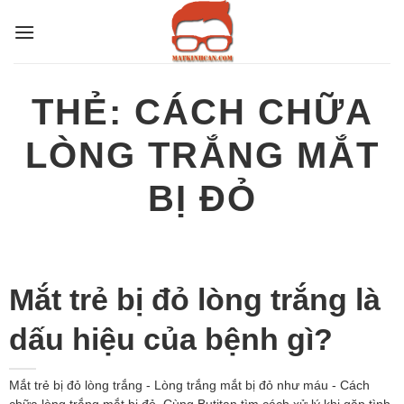
Bỏ
qua
nội
dung
THẺ:
CÁCH CHỮA
LÒNG TRẮNG MẮT
BỊ ĐỎ
Mắt trẻ bị đỏ lòng trắng là
dấu hiệu của bệnh gì?
Mắt trẻ bị đỏ lòng trắng - Lòng trắng mắt bị đỏ như máu - Cách