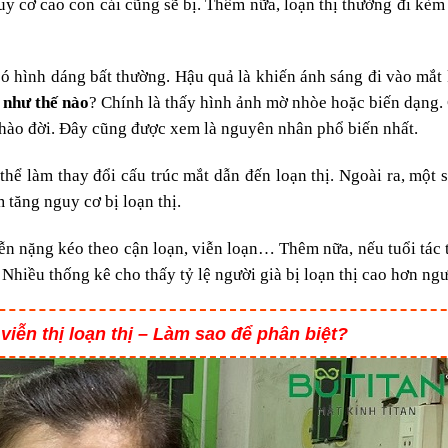
guy cơ cao con cái cũng sẽ bị. Thêm nữa, loạn thị thường đi kèm
có hình dáng bất thường. Hậu quả là khiến ánh sáng đi vào mắt
 như thế nào
? Chính là thấy hình ảnh mờ nhòe hoặc biến dạng.
chào đời. Đây cũng được xem là nguyên nhân phổ biến nhất.
thể làm thay đổi cấu trúc mắt dẫn đến loạn thị. Ngoài ra, một 
tăng nguy cơ bị loạn thị.
iễn nặng kéo theo cận loạn, viễn loạn… Thêm nữa, nếu tuổi tác 
 Nhiều thống kê cho thấy tỷ lệ người già bị loạn thị cao hơn ngườ
 viễn thị loạn thị – Làm sao để phân biệt?