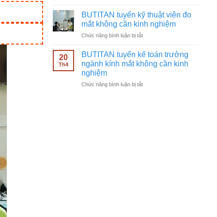
BUTITAN
ngành
tuyển
kính
BUTITAN tuyển kỹ thuật viên đo
nhân
mắt
mắt không cần kinh nghiệm
viên
không
ở
Chức năng bình luận bị tắt
bán
cần
BUTITAN
hàng
kinh
tuyển
kính
BUTITAN tuyển kế toán trưởng
nghiệm
20
kỹ
mắt
ngành kính mắt không cần kinh
Th4
thuật
không
nghiệm
viên
cần
ở
Chức năng bình luận bị tắt
đo
kinh
BUTITAN
mắt
nghiệm
tuyển
không
kế
cần
toán
kinh
trưởng
nghiệm
ngành
kính
mắt
không
cần
kinh
nghiệm