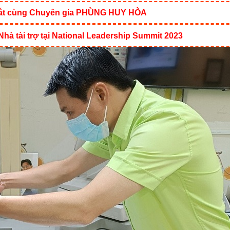
h mắt cùng Chuyên gia PHÙNG HUY HÒA
Nhà tài trợ tại National Leadership Summit 2023