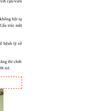
 với cận/viễn
 không hội tụ
 Cấu trúc mắt
số bệnh lý về
tăng thì chức
i trẻ.