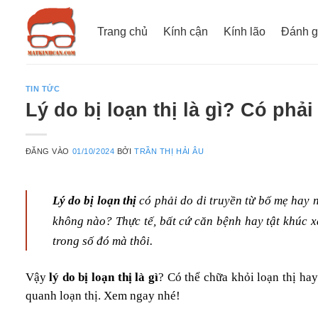
Bỏ
qua
Trang chủ
Kính cận
Kính lão
Đánh g
nội
dung
TIN TỨC
Lý do bị loạn thị là gì? Có phả
ĐĂNG VÀO
01/10/2024
BỞI
TRẦN THỊ HẢI ÂU
Lý do bị loạn thị
có phải do di truyền từ bố mẹ hay n
không nào? Thực tế, bất cứ căn bệnh hay tật khúc x
trong số đó mà thôi.
Vậy
lý do bị loạn thị là gì
? Có thể chữa khỏi loạn thị ha
quanh loạn thị. Xem ngay nhé!