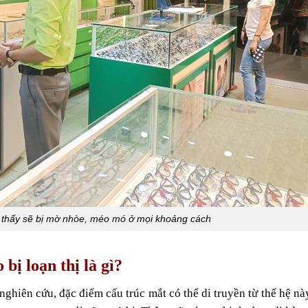
n thấy sẽ bị mờ nhòe, méo mó ở mọi khoảng cách
 bị loạn thị là gì?
nghiên cứu, đặc điểm cấu trúc mắt có thể di truyền từ thế hệ nà