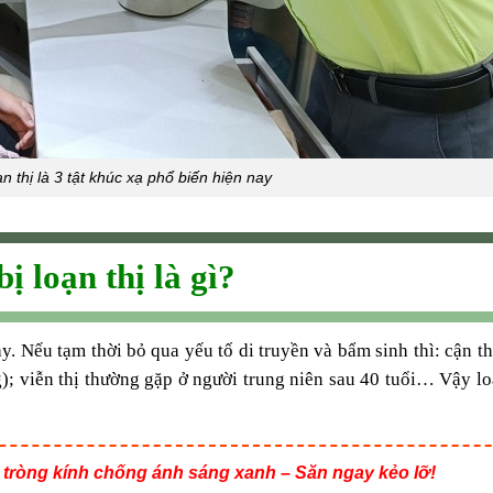
oạn thị là 3 tật khúc xạ phổ biến hiện nay
ị loạn thị là gì?
nay. Nếu tạm thời bỏ qua yếu tố di truyền và bẩm sinh thì: cận t
g); viễn thị thường gặp ở người trung niên sau 40 tuổi… Vậy loạ
tròng kính chống ánh sáng xanh – Săn ngay kẻo lỡ!