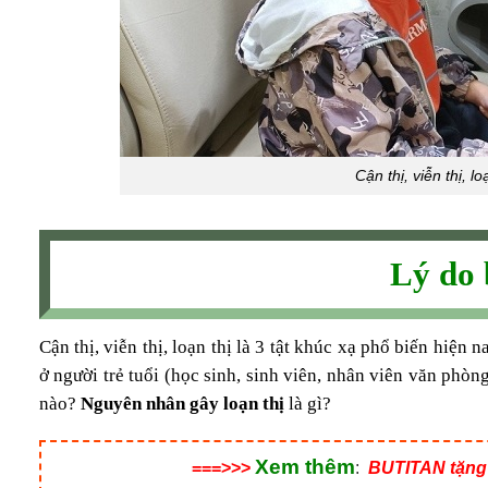
Cận thị, viễn thị, l
Lý do b
Cận thị, viễn thị, loạn thị là 3 tật khúc xạ phổ biến hiện 
ở người trẻ tuổi (học sinh, sinh viên, nhân viên văn phòn
nào?
Nguyên nhân gây loạn thị
là gì?
Xem thêm
===>>>
:
BUTITAN tặng 