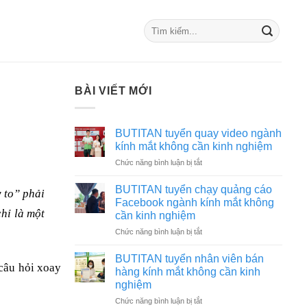
BÀI VIẾT MỚI
BUTITAN tuyển quay video ngành
kính mắt không cần kinh nghiệm
ở
Chức năng bình luận bị tắt
BUTITAN
tuyển
BUTITAN tuyển chạy quảng cáo
y to” phải
quay
Facebook ngành kính mắt không
video
hỉ là một
cần kinh nghiệm
ngành
ở
Chức năng bình luận bị tắt
kính
BUTITAN
mắt
tuyển
không
BUTITAN tuyển nhân viên bán
 câu hỏi xoay
chạy
cần
hàng kính mắt không cần kinh
quảng
kinh
nghiệm
cáo
nghiệm
ở
Chức năng bình luận bị tắt
Facebook