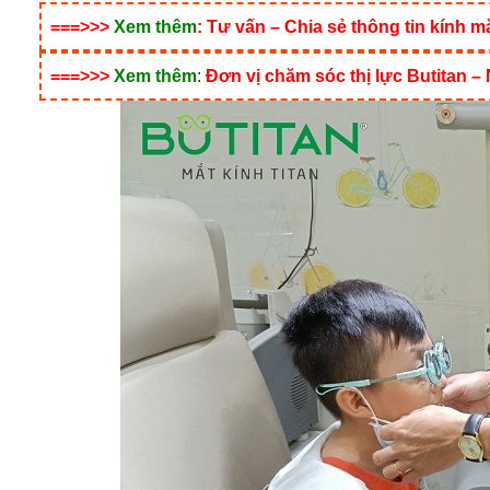
===>>>
Xem thêm
:
Tư vấn – Chia sẻ thông tin kín
===>>>
Xem thêm
:
Đơn vị chăm sóc thị lực Butitan – 