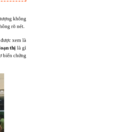
n tượng không
hông rõ nét.
 được xem là
loạn thị
là gì
cơ biến chứng