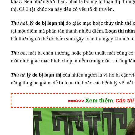
khác. Nếu như người thân, nhất là bố mẹ bị loạn thị thì n
thị. Cả 3 tật khúc xạ này đều có yếu tố di truyền.
Thứ hai
,
lý do bị loạn thị
do giác mạc hoặc thủy tinh thể 
tại một điểm mà phân tán thành nhiều điểm.
Loạn thị nhìn
bất thường có thể do bẩm sinh gây loạn thị ngay khi mới 
Thứ ba
, mắt bị chấn thương hoặc phẫu thuật mắt cũng có 
mắt như: giác mạc hình chóp, nhiễm trùng mắt… Cũng làm 
Thứ tư
,
lý do bị loạn thị
của nhiều người là vì họ bị cận/v
năng thị giác giảm, dễ bị loạn thị hoặc các bệnh lý về mắt.
Xem thêm
Cận thị
===>>>
: