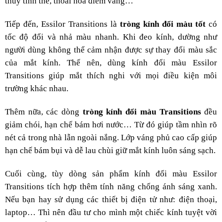
thủy tinh thể, thoái hóa điểm vàng…
Tiếp đến, Essilor Transitions
là
tròng kính đổi màu tốt
có
tốc độ đổi và nhả màu nhanh. Khi đeo kính, dường như
người dùng không thể cảm nhận được sự thay đổi màu sắc
của mắt kính. Thế nên, dùng kính đổi màu Essilor
Transitions giúp mắt thích nghi với mọi điều kiện môi
trường khác nhau.
Thêm nữa, các dòng
tròng kính đổi màu Transitions
đều
giảm chói, hạn chế bám hơi nước… Từ đó giúp tầm nhìn rõ
nét cả trong nhà lẫn ngoài nắng. Lớp váng phủ cao cấp giúp
hạn chế bám bụi và dễ lau chùi giữ mắt kính luôn sáng sạch.
Cuối cùng, tùy dòng sản phẩm kính đổi màu Essilor
Transitions tích hợp thêm tính năng chống ánh sáng xanh.
Nếu bạn hay sử dụng các thiết bị điện tử như: điện thoại,
laptop… Thì nên đầu tư cho mình một chiếc kính tuyệt vời