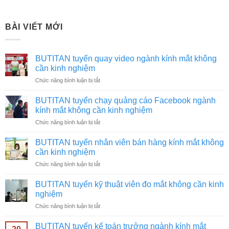
BÀI VIẾT MỚI
BUTITAN tuyển quay video ngành kính mắt không
cần kinh nghiệm
ở
Chức năng bình luận bị tắt
BUTITAN
tuyển
BUTITAN tuyển chạy quảng cáo Facebook ngành
quay
kính mắt không cần kinh nghiệm
video
ở
Chức năng bình luận bị tắt
ngành
BUTITAN
kính
tuyển
mắt
BUTITAN tuyển nhân viên bán hàng kính mắt không
chạy
không
cần kinh nghiệm
quảng
cần
ở
Chức năng bình luận bị tắt
cáo
kinh
BUTITAN
Facebook
nghiệm
tuyển
ngành
BUTITAN tuyển kỹ thuật viên đo mắt không cần kinh
nhân
kính
nghiệm
viên
mắt
ở
Chức năng bình luận bị tắt
bán
không
BUTITAN
hàng
cần
tuyển
kính
BUTITAN tuyển kế toán trưởng ngành kính mắt
kinh