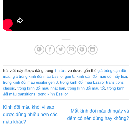
Bài viết này được đăng trong
Tin tức
và được gắn thẻ
giá tròng cận đổi
màu
,
giá tròng kính đổi màu Essilor gen 8
,
kính cận đổi màu có mấy loại
,
tròng kính đổi màu essilor gen 8
,
tròng kính đổi màu Essilor transitions
classic
,
tròng kính đổi màu nhật bản
,
tròng kính đổi màu tốt
,
tròng kính
đổi màu transitions
,
tròng kính Essilor
.
Kính đổi màu khói vì sao
Mắt kính đổi màu đi ngày và
được dùng nhiều hơn các
đêm có nên dùng hay không?
màu khác?