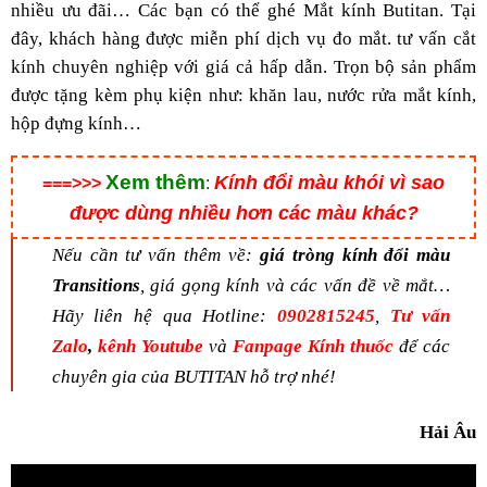
nhiều ưu đãi… Các bạn có thể ghé Mắt kính Butitan. Tại
đây, khách hàng được miễn phí dịch vụ đo mắt. tư vấn cắt
kính chuyên nghiệp với giá cả hấp dẫn. Trọn bộ sản phẩm
được tặng kèm phụ kiện như: khăn lau, nước rửa mắt kính,
hộp đựng kính…
Xem thêm
Kính đổi màu khói vì sao
===>>>
:
được dùng nhiều hơn các màu khác?
Nếu cần tư vấn thêm về:
giá tròng kính đổi màu
Transitions
, giá
gọng kính và các vấn đề về mắt…
Hãy liên hệ qua Hotline:
0902815245
,
Tư vấn
Zalo
,
kênh Youtube
và
Fanpage Kính thuốc
để các
chuyên gia của BUTITAN hỗ trợ nhé!
Hải Âu