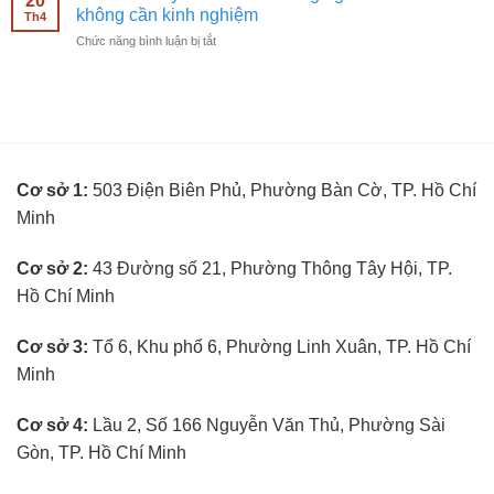
20
kỹ
mắt
không cần kinh nghiệm
nghiệm
Th4
thuật
không
ở
Chức năng bình luận bị tắt
viên
cần
BUTITAN
đo
kinh
tuyển
mắt
nghiệm
kế
không
toán
cần
trưởng
kinh
ngành
nghiệm
kính
Cơ sở 1:
503 Điện Biên Phủ, Phường Bàn Cờ, TP. Hồ Chí
mắt
không
Minh
cần
kinh
nghiệm
Cơ sở 2:
43 Đường số 21, Phường Thông Tây Hội, TP.
Hồ Chí Minh
Cơ sở 3:
Tổ 6, Khu phố 6, Phường Linh Xuân, TP. Hồ Chí
Minh
Cơ sở 4:
Lầu 2, Số 166 Nguyễn Văn Thủ, Phường Sài
Gòn, TP. Hồ Chí Minh