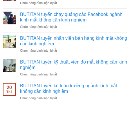
ở
Chức năng bình luận bị tắt
BUTITAN
tuyển
BUTITAN tuyển chạy quảng cáo Facebook ngành
quay
kính mắt không cần kinh nghiệm
video
ở
Chức năng bình luận bị tắt
ngành
BUTITAN
kính
tuyển
mắt
BUTITAN tuyển nhân viên bán hàng kính mắt không
chạy
không
cần kinh nghiệm
quảng
cần
ở
Chức năng bình luận bị tắt
cáo
kinh
BUTITAN
Facebook
nghiệm
tuyển
ngành
BUTITAN tuyển kỹ thuật viên đo mắt không cần kinh
nhân
kính
nghiệm
viên
mắt
ở
Chức năng bình luận bị tắt
bán
không
BUTITAN
hàng
cần
tuyển
kính
BUTITAN tuyển kế toán trưởng ngành kính mắt
kinh
20
kỹ
mắt
không cần kinh nghiệm
nghiệm
Th4
thuật
không
ở
Chức năng bình luận bị tắt
viên
cần
BUTITAN
đo
kinh
tuyển
mắt
nghiệm
kế
không
toán
cần
trưởng
kinh
ngành
nghiệm