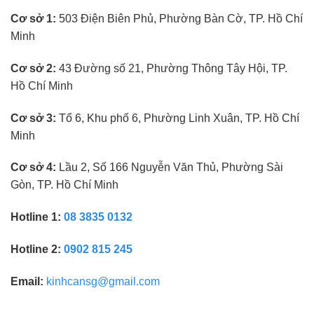
kính
Cơ sở 1:
503 Điện Biên Phủ, Phường Bàn Cờ, TP. Hồ Chí
mắt
không
Minh
cần
kinh
nghiệm
Cơ sở 2:
43 Đường số 21, Phường Thông Tây Hội, TP.
Hồ Chí Minh
Cơ sở 3:
Tổ 6, Khu phố 6, Phường Linh Xuân, TP. Hồ Chí
Minh
Cơ sở 4:
Lầu 2, Số 166 Nguyễn Văn Thủ, Phường Sài
Gòn, TP. Hồ Chí Minh
Hotline 1:
08 3835 0132
Hotline 2:
0902 815 245
Email:
kinhcansg@gmail.com