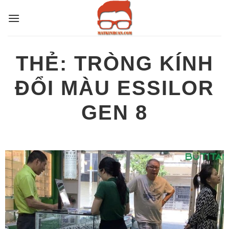
Bỏ
qua
nội
dung
THẺ:
TRÒNG KÍNH
ĐỔI MÀU ESSILOR
GEN 8