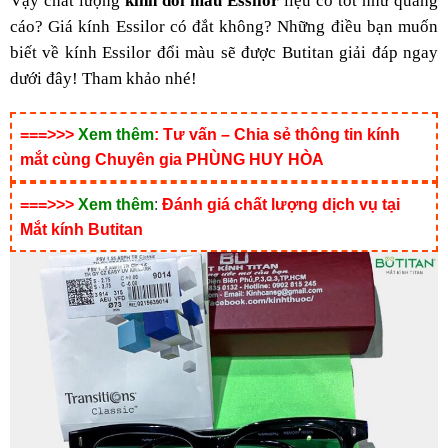
Vậy chất lượng
kính đổi màu Essilor
liệu có tốt như quảng
cáo? Giá kính Essilor có đắt không? Những điều bạn muốn
biết về kính Essilor đổi màu sẽ được Butitan giải đáp ngay
dưới đây! Tham khảo nhé!
===>>>
Xem thêm
:
Tư vấn – Chia sẻ thông tin kính
mắt cùng Chuyên gia PHÙNG HUY HÒA
===>>>
Xem thêm
:
Đánh giá chất lượng dịch vụ tại
Mắt kính Butitan