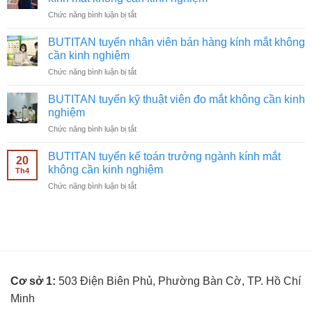
video
ở
Chức năng bình luận bị tắt
ngành
BUTITAN
kính
tuyển
mắt
BUTITAN tuyển nhân viên bán hàng kính mắt không
chạy
không
cần kinh nghiệm
quảng
cần
ở
Chức năng bình luận bị tắt
cáo
kinh
BUTITAN
Facebook
nghiệm
tuyển
ngành
BUTITAN tuyển kỹ thuật viên đo mắt không cần kinh
nhân
kính
nghiệm
viên
mắt
ở
Chức năng bình luận bị tắt
bán
không
BUTITAN
hàng
cần
tuyển
kính
BUTITAN tuyển kế toán trưởng ngành kính mắt
kinh
20
kỹ
mắt
không cần kinh nghiệm
nghiệm
Th4
thuật
không
ở
Chức năng bình luận bị tắt
viên
cần
BUTITAN
đo
kinh
tuyển
mắt
nghiệm
kế
không
toán
cần
trưởng
kinh
ngành
nghiệm
kính
Cơ sở 1:
503 Điện Biên Phủ, Phường Bàn Cờ, TP. Hồ Chí
mắt
không
Minh
cần