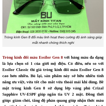
Tròng kính Gen 8 đổi màu linh hoạt theo cường độ ánh sáng giúp
mắt nhanh chóng thích nghi
Tròng kính đổi màu Essilor Gen 8
với bảng màu đa dạng
là lựa chọn số 1 của giới mộ điệu. Có điều, nếu so với
Essilor Classic thì
giá tròng kính đổi màu Essilor Gen 8
cao hơn nhiều. Bù lại, sản phẩm này sở hữu nhiều tính
năng ưu việt, vừa tốt cho mắt vừa thoải mái khi dùng. Bề
mặt tròng kính Gen 8 sử dụng lớp váng phủ Crizal
Sapphire UV-ESPF giúp ngăn tia UV 2 mặt. Đồng thời
giúp: giảm chói, tăng độ phản quang giúp nhận thức màu