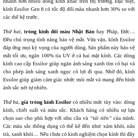
nhanh hơn nhiều dòng kính khác trên thị trường. Đặc biệt,
kính Essilor Gen 8 có tốc độ đổi màu nhanh hơn 30% so với
các thế hệ trước.
Thứ hai
,
tròng kính đổi màu Nhật Bản
hay Pháp, Đức…
Đều chú trọng tính năng bảo vệ mắt. Vừa vặn, kính Essilor
đáp ứng mọi kỳ vọng của người dùng. Sản phẩm này bảo vệ
mắt tối ưu, ngăn 100% tia UV ở cả hai mặt kính. Các dòng
kính cao cấp Essilor giúp ngăn ánh sáng xanh tím có hại và
cho phép ánh sáng xanh ngọc có lợi đi qua. Nhờ đó, kính
Essilor giúp giảm cảm giác nhức mỏi mắt và mang đến hình
ảnh sắc nét tự nhiên.
Thứ ba
,
giá tròng kính Essilor
có nhiều mức tùy vào: dòng
kính, chiết suất và màu sắc. Khách hàng có nhiều sự lựa
chọn sao cho phù hợp với nhu cầu và
“túi tiền”
của mình.
Các màu sắc thông dụng có thể kể đến như: xám khói, nâu
trà, xanh khói… Nếu chưa có kinh nghiệm chọn kính thì đây