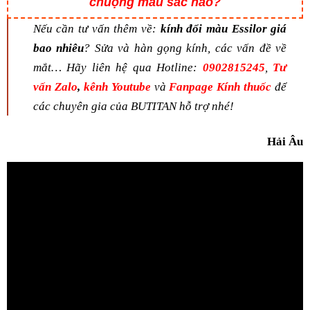
chuộng màu sắc nào?
Nếu cần tư vấn thêm về:
kính đổi màu Essilor giá
bao nhiêu
? Sửa và hàn gọng kính,
các vấn đề về
mắt… Hãy liên hệ qua Hotline:
0902815245
,
Tư
vấn Zalo
,
kênh Youtube
và
Fanpage Kính thuốc
để
các chuyên gia của BUTITAN hỗ trợ nhé!
Hải Âu