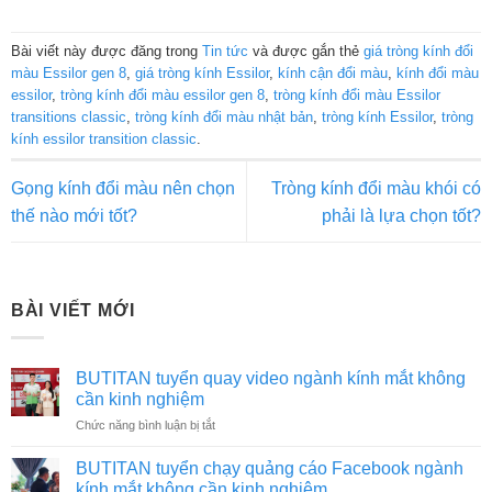
Bài viết này được đăng trong
Tin tức
và được gắn thẻ
giá tròng kính đổi
màu Essilor gen 8
,
giá tròng kính Essilor
,
kính cận đổi màu
,
kính đổi màu
essilor
,
tròng kính đổi màu essilor gen 8
,
tròng kính đổi màu Essilor
transitions classic
,
tròng kính đổi màu nhật bản
,
tròng kính Essilor
,
tròng
kính essilor transition classic
.
Gọng kính đổi màu nên chọn
Tròng kính đổi màu khói có
thế nào mới tốt?
phải là lựa chọn tốt?
BÀI VIẾT MỚI
BUTITAN tuyển quay video ngành kính mắt không
cần kinh nghiệm
ở
Chức năng bình luận bị tắt
BUTITAN
tuyển
BUTITAN tuyển chạy quảng cáo Facebook ngành
quay
kính mắt không cần kinh nghiệm