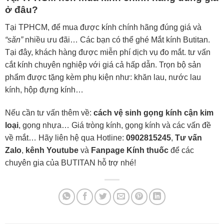
ở đâu?
Tại TPHCM, để mua được kính chính hãng đúng giá và
“săn”
nhiều ưu đãi… Các bạn có thể ghé Mắt kính Butitan.
Tại đây, khách hàng được miễn phí dịch vụ đo mắt. tư vấn
cắt kính chuyên nghiệp với giá cả hấp dẫn. Trọn bộ sản
phẩm được tặng kèm phụ kiện như: khăn lau, nước lau
kính, hộp đựng kính…
Nếu cần tư vấn thêm về:
cách vệ sinh gọng kính cận kim
loại
, gọng nhựa… Giá tròng kính, gọng kính và các vấn đề
về mắt… Hãy liên hệ qua Hotline:
0902815245
,
Tư vấn
Zalo
,
kênh Youtube
và
Fanpage Kính thuốc
để các
chuyên gia của BUTITAN hỗ trợ nhé!