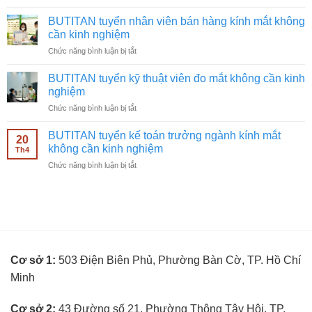
BUTITAN
kính
tuyển
mắt
BUTITAN tuyển nhân viên bán hàng kính mắt không
chạy
không
cần kinh nghiệm
quảng
cần
ở
Chức năng bình luận bị tắt
cáo
kinh
BUTITAN
Facebook
nghiệm
tuyển
ngành
BUTITAN tuyển kỹ thuật viên đo mắt không cần kinh
nhân
kính
nghiệm
viên
mắt
ở
Chức năng bình luận bị tắt
bán
không
BUTITAN
hàng
cần
tuyển
kính
BUTITAN tuyển kế toán trưởng ngành kính mắt
kinh
20
kỹ
mắt
không cần kinh nghiệm
nghiệm
Th4
thuật
không
ở
Chức năng bình luận bị tắt
viên
cần
BUTITAN
đo
kinh
tuyển
mắt
nghiệm
kế
không
toán
cần
trưởng
kinh
ngành
nghiệm
kính
Cơ sở 1:
503 Điện Biên Phủ, Phường Bàn Cờ, TP. Hồ Chí
mắt
không
Minh
cần
kinh
nghiệm
Cơ sở 2:
43 Đường số 21, Phường Thông Tây Hội, TP.