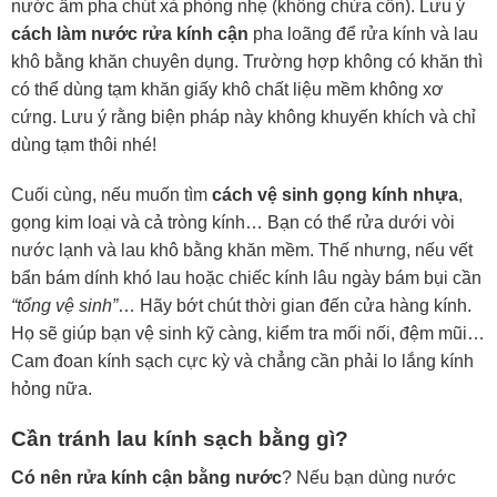
nước ấm pha chút xà phòng nhẹ (không chứa cồn). Lưu ý
cách làm nước rửa kính cận
pha loãng để rửa kính và lau
khô bằng khăn chuyên dụng. Trường hợp không có khăn thì
có thể dùng tạm khăn giấy khô chất liệu mềm không xơ
cứng. Lưu ý rằng biện pháp này không khuyến khích và chỉ
dùng tạm thôi nhé!
Cuối cùng, nếu muốn tìm
cách vệ sinh gọng kính nhựa
,
gọng kim loại và cả tròng kính… Bạn có thể rửa dưới vòi
nước lạnh và lau khô bằng khăn mềm. Thế nhưng, nếu vết
bẩn bám dính khó lau hoặc chiếc kính lâu ngày bám bụi cần
“tổng vệ sinh”
… Hãy bớt chút thời gian đến cửa hàng kính.
Họ sẽ giúp bạn vệ sinh kỹ càng, kiểm tra mối nối, đệm mũi…
Cam đoan kính sạch cực kỳ và chẳng cần phải lo lắng kính
hỏng nữa.
Cần tránh lau kính sạch bằng gì?
Có nên rửa kính cận bằng nước
? Nếu bạn dùng nước