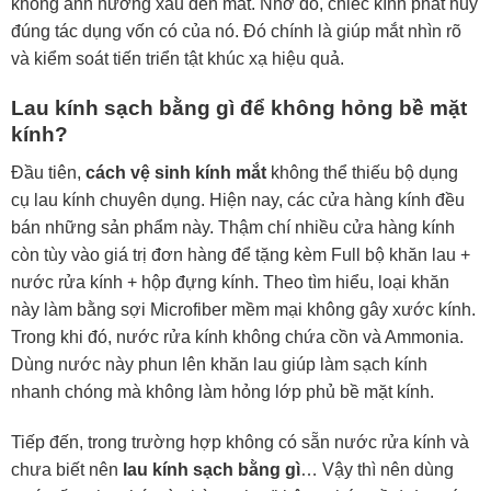
không ảnh hưởng xấu đến mắt. Nhờ đó, chiếc kính phát huy
đúng tác dụng vốn có của nó. Đó chính là giúp mắt nhìn rõ
và kiểm soát tiến triển tật khúc xạ hiệu quả.
Lau kính sạch bằng gì để không hỏng bề mặt
kính?
Đầu tiên,
cách vệ sinh kính mắt
không thể thiếu bộ dụng
cụ lau kính chuyên dụng. Hiện nay, các cửa hàng kính đều
bán những sản phẩm này. Thậm chí nhiều cửa hàng kính
còn tùy vào giá trị đơn hàng để tặng kèm Full bộ khăn lau +
nước rửa kính + hộp đựng kính. Theo tìm hiểu, loại khăn
này làm bằng sợi Microfiber mềm mại không gây xước kính.
Trong khi đó, nước rửa kính không chứa cồn và Ammonia.
Dùng nước này phun lên khăn lau giúp làm sạch kính
nhanh chóng mà không làm hỏng lớp phủ bề mặt kính.
Tiếp đến, trong trường hợp không có sẵn nước rửa kính và
chưa biết nên
lau kính sạch bằng gì
… Vậy thì nên dùng