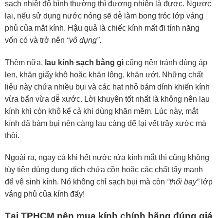
sạch nhiệt độ bình thường thì đương nhiên là được. Ngược
lại, nếu sử dụng nước nóng sẽ dễ làm bong tróc lớp váng
phủ của mắt kính. Hậu quả là chiếc kính mất đi tính năng
vốn có và trở nên
“vô dụng”
.
Thêm nữa,
lau kính sạch bằng gì
cũng nên tránh dùng áp
len, khăn giấy khô hoặc khăn lông, khăn ướt. Những chất
liệu này chứa nhiều bụi và các hạt nhỏ bám dính khiến kính
vừa bẩn vừa dễ xước. Lời khuyên tốt nhất là không nên lau
kính khi còn khô kể cả khi dùng khăn mềm. Lúc này, mắt
kính đã bám bụi nên càng lau càng để lại vết trầy xước mà
thôi.
Ngoài ra, ngay cả khi hết nước rửa kính mắt thì cũng không
tùy tiện dùng dung dịch chứa cồn hoặc các chất tẩy mạnh
để vệ sinh kính. Nó không chỉ sạch bụi mà còn
“thổi bay”
lớp
váng phủ của kính đấy!
Tại TPHCM nên mua kính chính hãng đúng giá