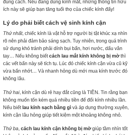
đúng cách. Nếu đang dùng kính mắt, những thông tin hữu
ích này sẽ giúp bạn tăng tuổi thọ của chiếc kính đấy!
Lý do phải biết cách vệ sinh kính cận
Thứ nhất
, chiếc kính là vật hỗ trợ người bị tật khúc xạ nhìn
rõ nên phải đảm bảo sáng sạch. Tuy nhiên, trong quá trình
sử dụng khó tránh phải dính bụi bẩn, hơi nước, dấu vân
tay… Nếu không biết
cách lau mắt kính không bị mờ
thì
các vết bẩn này sẽ tích tụ. Lúc đó chiếc kính cận vừa cũ kỹ
vừa bẩn nhớt… Và nhanh hỏng dù mới mua kính trước đó
không lâu.
Thứ hai
, kính cận dù rẻ hay đắt cũng là TIỀN. Tin rằng bạn
không muốn tốn kém quá nhiều tiền để đổi kính nhiều lần.
Nếu biết
lau kính sạch bằng gì
và áp dụng thường xuyên,
kính cận lâu hỏng giúp tiết kiệm một khoảng không nhỏ.
Thứ ba
,
cách lau kính cận không bị mờ
giúp tầm nhìn tốt