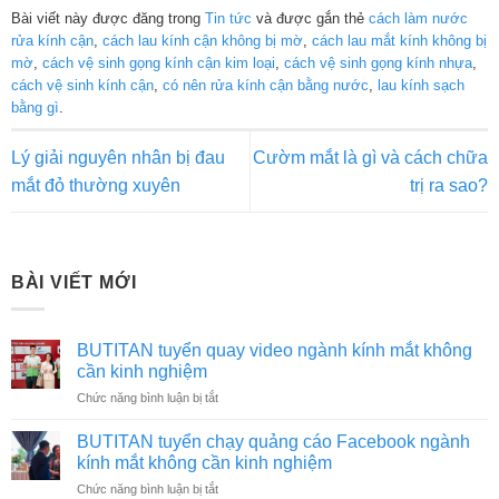
Bài viết này được đăng trong
Tin tức
và được gắn thẻ
cách làm nước
rửa kính cận
,
cách lau kính cận không bị mờ
,
cách lau mắt kính không bị
mờ
,
cách vệ sinh gọng kính cận kim loại
,
cách vệ sinh gọng kính nhựa
,
cách vệ sinh kính cận
,
có nên rửa kính cận bằng nước
,
lau kính sạch
bằng gì
.
Lý giải nguyên nhân bị đau
Cườm mắt là gì và cách chữa
mắt đỏ thường xuyên
trị ra sao?
BÀI VIẾT MỚI
BUTITAN tuyển quay video ngành kính mắt không
cần kinh nghiệm
ở
Chức năng bình luận bị tắt
BUTITAN
tuyển
BUTITAN tuyển chạy quảng cáo Facebook ngành
quay
kính mắt không cần kinh nghiệm
video
ở
Chức năng bình luận bị tắt
ngành