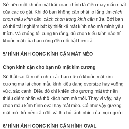
Sở hữu một khuôn mặt trái xoan chính là điều may mắn nhất
của các cô gái. Khi đó bạn không cần phải lo lắng tìm
cách
chọn màu kính cận
,
cách chọn tròng kính cận
nữa. Bởi bạn
có thể trải nghiệm bất kỳ thiết kế mắt kính nào mà mình yêu
thích. Và chúng tôi cũng tin rằng, dù chọn kiểu kính nào thì
khuôn mặt của bạn cũng đều nổi bật hơn cả.
5/ HÌNH ẢNH GỌNG KÍNH CẬN MẮT MÈO
Chọn kính cận cho bạn nữ mặt kim cương
Sẽ thật sai lầm nếu như các bạn nữ có khuôn mặt kim
cương mà lại chọn mẫu kính kiểu dáng oversize hay vuông
vức, sắc cạnh. Điều đó chỉ khiến cho gương mặt trở nên
thiếu điểm nhấn và thô kệch hơn mà thôi. Thay vì vậy, hãy
chọn mẫu kính hình oval hay mắt mèo. Có như vậy gương
mặt mới trở nên cân đối và thu hút ánh nhìn của mọi người.
6/ HÌNH ẢNH GỌNG KÍNH CẬN HÌNH OVAL