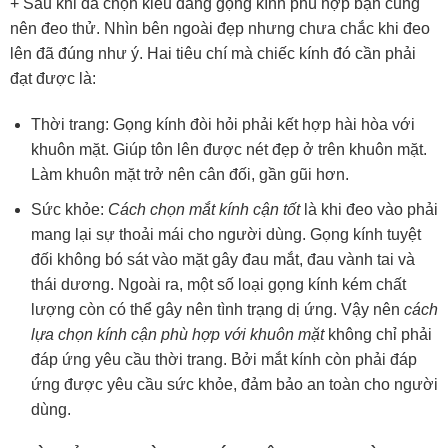
+ Sau khi đã chọn kiểu dáng gọng kính phù hợp bạn cũng
nên đeo thử. Nhìn bên ngoài đẹp nhưng chưa chắc khi đeo
lên đã đúng như ý. Hai tiêu chí mà chiếc kính đó cần phải
đạt được là:
Thời trang: Gọng kính đòi hỏi phải kết hợp hài hòa với
khuôn mặt. Giúp tôn lên được nét đẹp ở trên khuôn mặt.
Làm khuôn mặt trở nên cân đối, gần gũi hơn.
Sức khỏe:
Cách chọn mắt kính cận tốt
là khi đeo vào phải
mang lại sự thoải mái cho người dùng. Gọng kính tuyệt
đối không bó sát vào mặt gây đau mắt, đau vành tai và
thái dương. Ngoài ra, một số loại gọng kính kém chất
lượng còn có thể gây nên tình trạng dị ứng. Vậy nên
cách
lựa chọn kính cận phù hợp với khuôn mặt
không chỉ phải
đáp ứng yêu cầu thời trang. Bởi mắt kính còn phải đáp
ứng được yêu cầu sức khỏe, đảm bảo an toàn cho người
dùng.