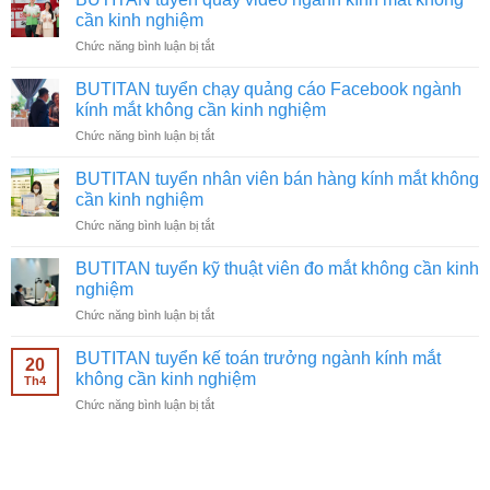
cần kinh nghiệm
ở
Chức năng bình luận bị tắt
BUTITAN
tuyển
BUTITAN tuyển chạy quảng cáo Facebook ngành
quay
kính mắt không cần kinh nghiệm
video
ở
Chức năng bình luận bị tắt
ngành
BUTITAN
kính
tuyển
mắt
BUTITAN tuyển nhân viên bán hàng kính mắt không
chạy
không
cần kinh nghiệm
quảng
cần
ở
Chức năng bình luận bị tắt
cáo
kinh
BUTITAN
Facebook
nghiệm
tuyển
ngành
BUTITAN tuyển kỹ thuật viên đo mắt không cần kinh
nhân
kính
nghiệm
viên
mắt
ở
Chức năng bình luận bị tắt
bán
không
BUTITAN
hàng
cần
tuyển
kính
BUTITAN tuyển kế toán trưởng ngành kính mắt
kinh
20
kỹ
mắt
không cần kinh nghiệm
nghiệm
Th4
thuật
không
ở
Chức năng bình luận bị tắt
viên
cần
BUTITAN
đo
kinh
tuyển
mắt
nghiệm
kế
không
toán
cần