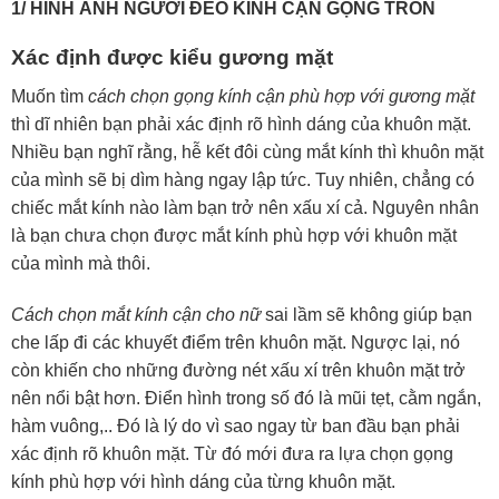
1/ HÌNH ẢNH NGƯỜI ĐEO KÍNH CẬN GỌNG TRÒN
Xác định được kiểu gương mặt
Muốn tìm
cách chọn gọng kính cận phù hợp với gương mặt
thì dĩ nhiên bạn phải xác định rõ hình dáng của khuôn mặt.
Nhiều bạn nghĩ rằng, hễ kết đôi cùng mắt kính thì khuôn mặt
của mình sẽ bị dìm hàng ngay lập tức. Tuy nhiên, chẳng có
chiếc mắt kính nào làm bạn trở nên xấu xí cả. Nguyên nhân
là bạn chưa chọn được mắt kính phù hợp với khuôn mặt
của mình mà thôi.
Cách chọn mắt kính cận cho nữ
sai lầm sẽ không giúp bạn
che lấp đi các khuyết điểm trên khuôn mặt. Ngược lại, nó
còn khiến cho những đường nét xấu xí trên khuôn mặt trở
nên nổi bật hơn. Điển hình trong số đó là mũi tẹt, cằm ngắn,
hàm vuông,.. Đó là lý do vì sao ngay từ ban đầu bạn phải
xác định rõ khuôn mặt. Từ đó mới đưa ra lựa chọn gọng
kính phù hợp với hình dáng của từng khuôn mặt.