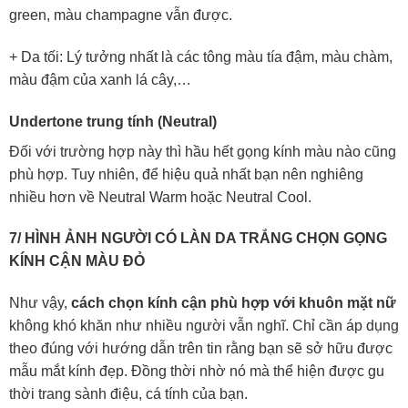
green, màu champagne vẫn được.
+ Da tối: Lý tưởng nhất là các tông màu tía đậm, màu chàm,
màu đậm của xanh lá cây,…
Undertone trung tính (Neutral)
Đối với trường hợp này thì hầu hết gọng kính màu nào cũng
phù hợp. Tuy nhiên, để hiệu quả nhất bạn nên nghiêng
nhiều hơn về Neutral Warm hoặc Neutral Cool.
7/ HÌNH ẢNH NGƯỜI CÓ LÀN DA TRẮNG CHỌN GỌNG
KÍNH CẬN MÀU ĐỎ
Như vậy,
cách chọn kính cận phù hợp với khuôn mặt nữ
không khó khăn như nhiều người vẫn nghĩ. Chỉ cần áp dụng
theo đúng với hướng dẫn trên tin rằng bạn sẽ sở hữu được
mẫu mắt kính đẹp. Đồng thời nhờ nó mà thể hiện được gu
thời trang sành điệu, cá tính của bạn.