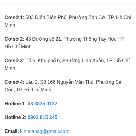
trưởng
kinh
ngành
nghiệm
kính
Cơ sở 1:
503 Điện Biên Phủ, Phường Bàn Cờ, TP. Hồ Chí
mắt
không
Minh
cần
kinh
nghiệm
Cơ sở 2:
43 Đường số 21, Phường Thông Tây Hội, TP.
Hồ Chí Minh
Cơ sở 3:
Tổ 6, Khu phố 6, Phường Linh Xuân, TP. Hồ Chí
Minh
Cơ sở 4:
Lầu 2, Số 166 Nguyễn Văn Thủ, Phường Sài
Gòn, TP. Hồ Chí Minh
Hotline 1:
08 3835 0132
Hotline 2:
0902 815 245
Email:
kinhcansg@gmail.com