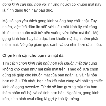
gọng kính cận phù hợp
với những người có khuôn mặt này
là hình dạng tròn hay bầu dục.
Một số bạn yêu thích gọng kính vuông hay chữ nhật. Tuy
nhiên, việc “cố đấm ăn xôi” với kiểu mắt kính ấy chỉ càng
khiến cho khuôn mặt trở nên vuông vức thêm mà thôi. Một
gọng kính tròn hay bầu dục làm khuôn mặt bạn thêm phần
mềm mại. Nó giúp giảm góc cạnh và ưa nhìn hơn rất nhiều.
Chọn kính cận cho bạn nữ mặt dài
Tìm
cách chọn kính cận phù hợp với khuôn mặt dài
cũng
không khó khăn như hai kiểu mặt trên. Theo đó, lựa chọn
đúng sẽ giúp cho khuôn mặt của bạn ngắn lại và hài hòa
hơn nhiều. Tốt nhất, bạn nên kết thân cùng với những chiếc
kính có gọng oversize. Từ đó sẽ làm gương mặt của bạn
thêm phần nổi bật và cá tính hơn hẳn. Ngoài ra, gọng kính
tròn, kính hình oval cũng là gợi ý khá lý tưởng.