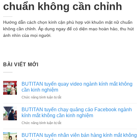
chuẩn không cần chỉnh
Hướng dẫn cách chọn kính cận phù hợp với khuôn mặt nữ chuẩn
không cần chỉnh. Áp dụng ngay để có diện mạo hoàn hảo, thu hút
ánh nhìn của mọi người.
BÀI VIẾT MỚI
BUTITAN tuyển quay video ngành kính mắt không
cần kinh nghiệm
ở
Chức năng bình luận bị tắt
BUTITAN
tuyển
BUTITAN tuyển chạy quảng cáo Facebook ngành
quay
kính mắt không cần kinh nghiệm
video
ở
Chức năng bình luận bị tắt
ngành
BUTITAN
kính
tuyển
mắt
BUTITAN tuyển nhân viên bán hàng kính mắt không
chạy
không