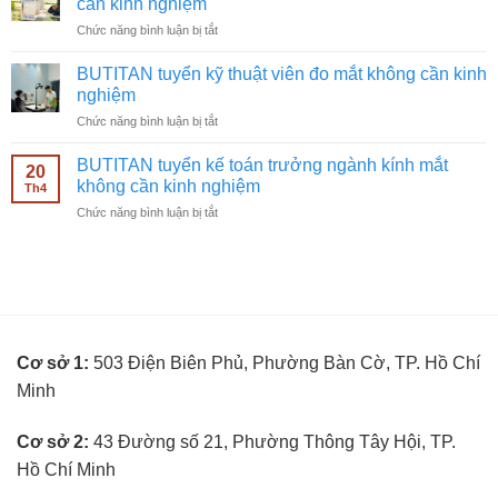
cần kinh nghiệm
quảng
cần
ở
Chức năng bình luận bị tắt
cáo
kinh
BUTITAN
Facebook
nghiệm
tuyển
ngành
BUTITAN tuyển kỹ thuật viên đo mắt không cần kinh
nhân
kính
nghiệm
viên
mắt
ở
Chức năng bình luận bị tắt
bán
không
BUTITAN
hàng
cần
tuyển
kính
BUTITAN tuyển kế toán trưởng ngành kính mắt
kinh
20
kỹ
mắt
không cần kinh nghiệm
nghiệm
Th4
thuật
không
ở
Chức năng bình luận bị tắt
viên
cần
BUTITAN
đo
kinh
tuyển
mắt
nghiệm
kế
không
toán
cần
trưởng
kinh
ngành
nghiệm
kính
Cơ sở 1:
503 Điện Biên Phủ, Phường Bàn Cờ, TP. Hồ Chí
mắt
không
Minh
cần
kinh
nghiệm
Cơ sở 2:
43 Đường số 21, Phường Thông Tây Hội, TP.
Hồ Chí Minh