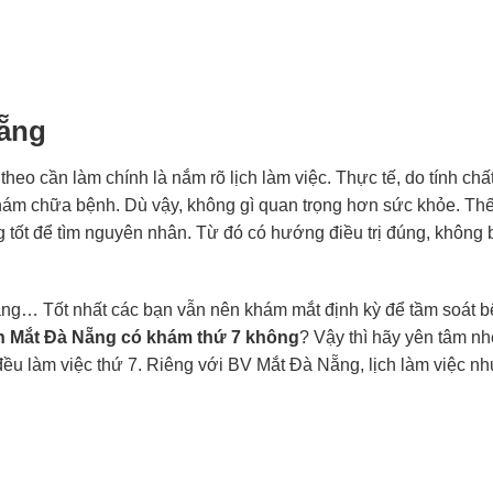
Nẵng
p theo cần làm chính là nắm rõ lịch làm việc. Thực tế, do tính chấ
khám chữa bệnh. Dù vậy, không gì quan trọng hơn sức khỏe. Th
tốt để tìm nguyên nhân. Từ đó có hướng điều trị đúng, không b
 ràng… Tốt nhất các bạn vẫn nên khám mắt định kỳ để tầm soát 
n Mắt Đà Nẵng có khám thứ 7 không
? Vậy thì hãy yên tâm nhé
đều làm việc thứ 7. Riêng với BV Mắt Đà Nẵng, lịch làm việc nh