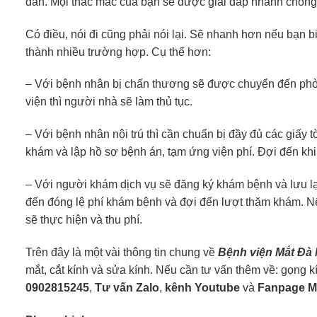
dẫn. Mọi thắc mắc của bạn sẽ được giải đáp nhanh chóng 
Có điều, nói đi cũng phải nói lại. Sẽ nhanh hơn nếu bạn 
thành nhiều trường hợp. Cụ thể hơn:
– Với bệnh nhân bị chấn thương sẽ được chuyển đến phò
viện thì người nhà sẽ làm thủ tục.
– Với bệnh nhân nội trú thì cần chuẩn bị đầy đủ các giấy
khám và lập hồ sơ bệnh án, tạm ứng viện phí. Đợi đến khi 
– Với người khám dịch vụ sẽ đăng ký khám bệnh và lưu lại
đến đóng lệ phí khám bệnh và đợi đến lượt thăm khám. Nế
sẽ thực hiện và thu phí.
Trên đây là một vài thông tin chung về
Bệnh viện Mắt Đà
mắt, cắt kính và sửa kính. Nếu cần tư vấn thêm về: gọng k
0902815245
,
Tư vấn Zalo
,
kênh Youtube
và
Fanpage Mắ