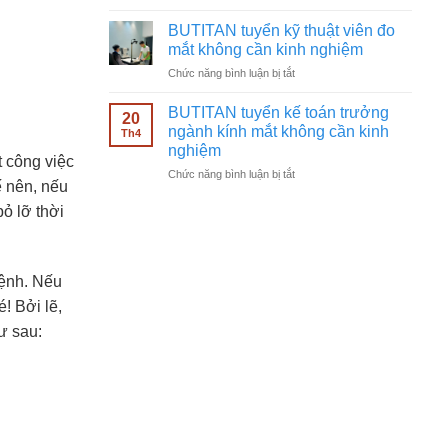
BUTITAN
ngành
tuyển
kính
BUTITAN tuyển kỹ thuật viên đo
nhân
mắt
mắt không cần kinh nghiệm
viên
không
ở
Chức năng bình luận bị tắt
bán
cần
BUTITAN
hàng
kinh
tuyển
kính
BUTITAN tuyển kế toán trưởng
nghiệm
20
kỹ
mắt
ngành kính mắt không cần kinh
Th4
thuật
không
nghiệm
viên
t công việc
cần
ở
Chức năng bình luận bị tắt
đo
kinh
ế nên, nếu
BUTITAN
mắt
nghiệm
tuyển
không
ỏ lỡ thời
kế
cần
toán
kinh
trưởng
nghiệm
ngành
bệnh. Nếu
kính
! Bởi lẽ,
mắt
không
ư sau:
cần
kinh
nghiệm