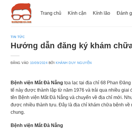
Bỏ
qua
Trang chủ
Kính cận
Kính lão
Đánh g
nội
dung
TIN TỨC
Hướng dẫn đăng ký khám chữa 
ĐĂNG VÀO
10/09/2024
BỞI
KHÁNH DUY NGUYỄN
Bệnh viện Mắt Đà Nẵng
tọa lạc tại địa chỉ 68 Phan Đăn
tế này được thành lập từ năm 1976 và trải qua nhiều giai
tên Bệnh viện Mắt Đà Nẵng và chuyển về địa chỉ mới. Như 
được nhiều thành tựu. Đây là địa chỉ khám chữa bệnh về 
chung.
Bệnh viện Mắt Đà Nẵng