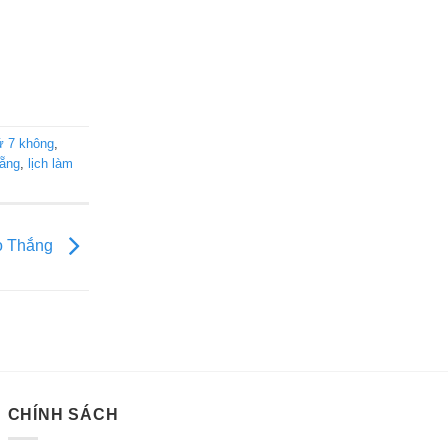
ứ 7 không
,
nẵng
,
lịch làm
ao Thắng
CHÍNH SÁCH