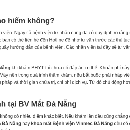
bảo hiểm không?
h viện. Ngay cả bệnh viện tư nhân cũng đã có quy định rõ ràng
ạn có thể liên hệ đến Hotline để nhờ tư vấn trước các thủ tục 
uầy hướng dẫn của bệnh viện. Các nhân viên tại đây sẽ tư vấn
 Nẵng
khi khám BHYT thì chưa có đáp án cụ thể. Khoản phí này 
. Vậy nên trong quá trình thăm khám, nếu bắt buộc phải nhập vi
pháp và thời gian chữa trị, chi phí dịch vụ. Từ đó chủ động hơn
h tại BV Mắt Đà Nẵng
 không có nhiều điểm khác biệt. Nếu khám lần đầu cũng chẳng 
à Đà Nẵng
hay
khoa mắt Bệnh viện Vinmec Đà Nẵng
đều có 