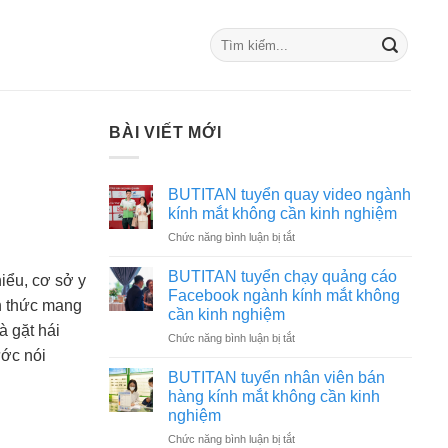
BÀI VIẾT MỚI
BUTITAN tuyển quay video ngành
kính mắt không cần kinh nghiệm
ở
Chức năng bình luận bị tắt
BUTITAN
tuyển
BUTITAN tuyển chạy quảng cáo
iểu, cơ sở y
quay
Facebook ngành kính mắt không
nh thức mang
video
cần kinh nghiệm
ngành
à gặt hái
ở
Chức năng bình luận bị tắt
kính
ước nói
BUTITAN
mắt
tuyển
không
BUTITAN tuyển nhân viên bán
chạy
cần
hàng kính mắt không cần kinh
quảng
kinh
nghiệm
cáo
nghiệm
ở
Chức năng bình luận bị tắt
Facebook