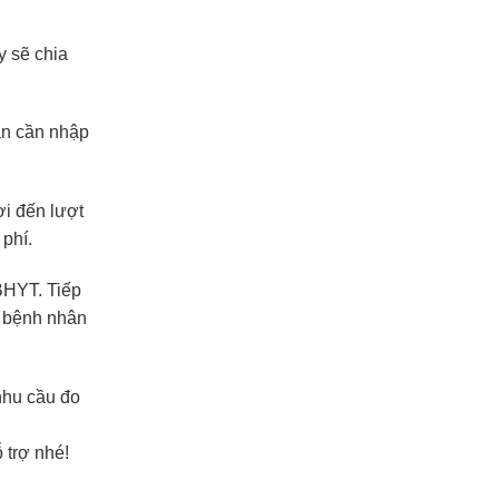
y sẽ chia
ân cần nhập
ợi đến lượt
phí.
BHYT. Tiếp
ì bệnh nhân
nhu cầu đo
trợ nhé!