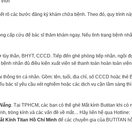
thôi!
biết rõ các bước đăng ký khám chữa bệnh. Theo đó, quy trình nà
ng cấp cứu để bác sĩ thăm khám ngay. Nếu tình trạng bệnh nh
 tờ tùy thân, BHYT, CCCD. Tiếp đến ghé phòng tiếp nhận, ngồi đ
bệnh nhân đủ điều kiện xuất viện sẽ thanh toán hoàn toàn viện 
 thông tin cá nhân. Gồm: tên, tuổi, địa chỉ, số CCCD hoặc thẻ 
u bác sĩ yêu cầu xét nghiệm hoặc các dịch vụ cận lâm sàng th
 Nẵng
.
Tại TPHCM, các bạn có thể ghé Mắt kính Butitan khi có 
ính, tròng kính và các vấn đề về mắt… Hãy liên hệ qua Hotline:
t Kính Titan Hồ Chí Minh
để các chuyên gia của BUTITAN hỗ 