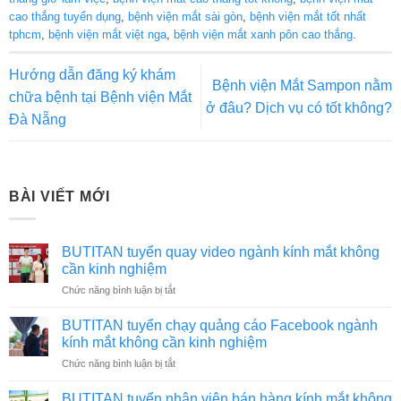
cao thắng tuyển dụng
,
bệnh viện mắt sài gòn
,
bệnh viện mắt tốt nhất
tphcm
,
bệnh viện mắt việt nga
,
bệnh viện mắt xanh pôn cao thắng
.
Hướng dẫn đăng ký khám
Bệnh viện Mắt Sampon nằm
chữa bệnh tại Bệnh viện Mắt
ở đâu? Dịch vụ có tốt không?
Đà Nẵng
BÀI VIẾT MỚI
BUTITAN tuyển quay video ngành kính mắt không
cần kinh nghiệm
ở
Chức năng bình luận bị tắt
BUTITAN
tuyển
BUTITAN tuyển chạy quảng cáo Facebook ngành
quay
kính mắt không cần kinh nghiệm
video
ở
Chức năng bình luận bị tắt
ngành
BUTITAN
kính
tuyển
mắt
BUTITAN tuyển nhân viên bán hàng kính mắt không