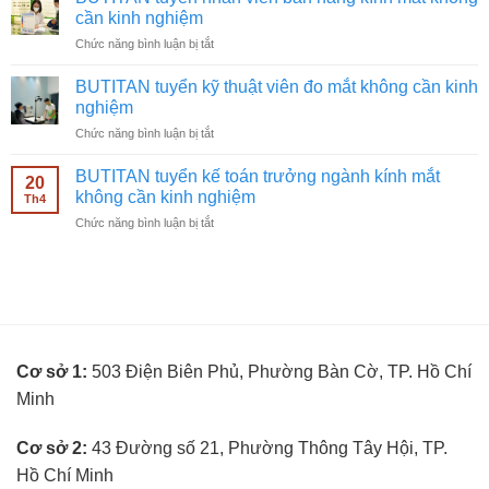
chạy
không
cần kinh nghiệm
quảng
cần
ở
Chức năng bình luận bị tắt
cáo
kinh
BUTITAN
Facebook
nghiệm
tuyển
ngành
BUTITAN tuyển kỹ thuật viên đo mắt không cần kinh
nhân
kính
nghiệm
viên
mắt
ở
Chức năng bình luận bị tắt
bán
không
BUTITAN
hàng
cần
tuyển
kính
BUTITAN tuyển kế toán trưởng ngành kính mắt
kinh
20
kỹ
mắt
không cần kinh nghiệm
nghiệm
Th4
thuật
không
ở
Chức năng bình luận bị tắt
viên
cần
BUTITAN
đo
kinh
tuyển
mắt
nghiệm
kế
không
toán
cần
trưởng
kinh
ngành
nghiệm
kính
Cơ sở 1:
503 Điện Biên Phủ, Phường Bàn Cờ, TP. Hồ Chí
mắt
không
Minh
cần
kinh
nghiệm
Cơ sở 2:
43 Đường số 21, Phường Thông Tây Hội, TP.
Hồ Chí Minh