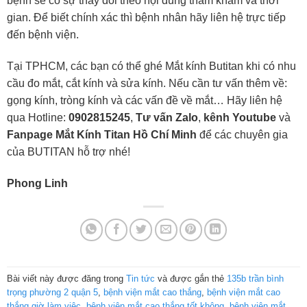
bệnh sẽ có sự thay đổi theo nội dung thăm khám và thời
gian. Để biết chính xác thì bệnh nhân hãy liên hệ trực tiếp
đến bệnh viện.
Tại TPHCM, các bạn có thể ghé Mắt kính Butitan khi có nhu
cầu đo mắt, cắt kính và sửa kính. Nếu cần tư vấn thêm về:
gọng kính, tròng kính và các vấn đề về mắt… Hãy liên hệ
qua Hotline:
0902815245
,
Tư vấn Zalo
,
kênh Youtube
và
Fanpage Mắt Kính Titan Hồ Chí Minh
để các chuyên gia
của BUTITAN hỗ trợ nhé!
Phong Linh
Bài viết này được đăng trong
Tin tức
và được gắn thẻ
135b trần bình
trọng phường 2 quận 5
,
bệnh viện mắt cao thắng
,
bệnh viện mắt cao
thắng giờ làm việc
,
bệnh viện mắt cao thắng tốt không
,
bệnh viện mắt