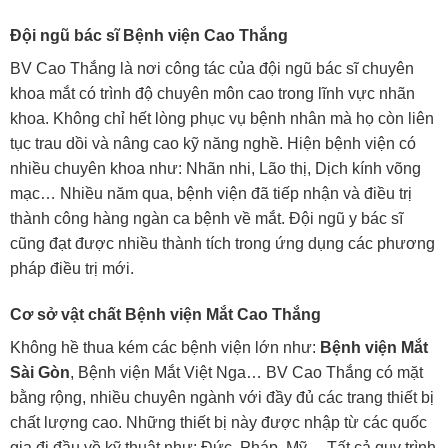
Đội ngũ bác sĩ Bệnh viện Cao Thắng
BV Cao Thắng là nơi công tác của đội ngũ bác sĩ chuyên
khoa mắt có trình độ chuyên môn cao trong lĩnh vực nhãn
khoa. Không chỉ hết lòng phục vụ bệnh nhân mà họ còn liên
tục trau dồi và nâng cao kỹ năng nghề. Hiện bệnh viện có
nhiều chuyên khoa như: Nhãn nhi, Lão thị, Dịch kính võng
mạc… Nhiều năm qua, bệnh viện đã tiếp nhận và điều trị
thành công hàng ngàn ca bệnh về mắt. Đội ngũ y bác sĩ
cũng đạt được nhiều thành tích trong ứng dụng các phương
pháp điều trị mới.
Cơ sở vật chất Bệnh viện Mắt Cao Thắng
Không hề thua kém các bệnh viện lớn như:
Bệnh viện Mắt
Sài Gòn
, Bệnh viện Mắt Việt Nga… BV Cao Thắng có mặt
bằng rộng, nhiều chuyên ngành với đầy đủ các trang thiết bị
chất lượng cao. Những thiết bị này được nhập từ các quốc
gia đi đầu về kỹ thuật như: Đức, Pháp, Mỹ… Tất cả quy trình