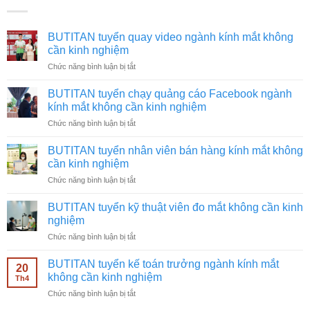
BUTITAN tuyển quay video ngành kính mắt không
cần kinh nghiệm
ở
Chức năng bình luận bị tắt
BUTITAN
tuyển
BUTITAN tuyển chạy quảng cáo Facebook ngành
quay
kính mắt không cần kinh nghiệm
video
ở
Chức năng bình luận bị tắt
ngành
BUTITAN
kính
tuyển
mắt
BUTITAN tuyển nhân viên bán hàng kính mắt không
chạy
không
cần kinh nghiệm
quảng
cần
ở
Chức năng bình luận bị tắt
cáo
kinh
BUTITAN
Facebook
nghiệm
tuyển
ngành
BUTITAN tuyển kỹ thuật viên đo mắt không cần kinh
nhân
kính
nghiệm
viên
mắt
ở
Chức năng bình luận bị tắt
bán
không
BUTITAN
hàng
cần
tuyển
kính
BUTITAN tuyển kế toán trưởng ngành kính mắt
kinh
20
kỹ
mắt
không cần kinh nghiệm
nghiệm
Th4
thuật
không
ở
Chức năng bình luận bị tắt
viên
cần
BUTITAN
đo
kinh