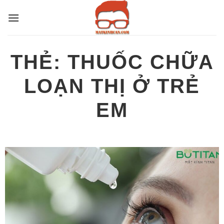
Bỏ
qua
nội
dung
THẺ:
THUỐC CHỮA
LOẠN THỊ Ở TRẺ
EM