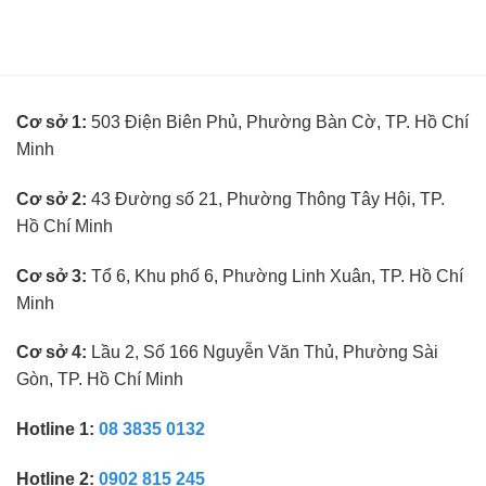
tuyển
mắt
nghiệm
kế
không
toán
cần
trưởng
kinh
ngành
nghiệm
kính
Cơ sở 1:
503 Điện Biên Phủ, Phường Bàn Cờ, TP. Hồ Chí
mắt
không
Minh
cần
kinh
nghiệm
Cơ sở 2:
43 Đường số 21, Phường Thông Tây Hội, TP.
Hồ Chí Minh
Cơ sở 3:
Tổ 6, Khu phố 6, Phường Linh Xuân, TP. Hồ Chí
Minh
Cơ sở 4:
Lầu 2, Số 166 Nguyễn Văn Thủ, Phường Sài
Gòn, TP. Hồ Chí Minh
Hotline 1:
08 3835 0132
Hotline 2:
0902 815 245