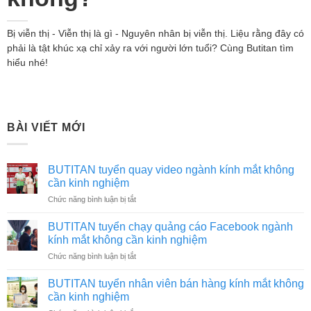
Bị viễn thị - Viễn thị là gì - Nguyên nhân bị viễn thị. Liệu rằng đây có
phải là tật khúc xạ chỉ xảy ra với người lớn tuổi? Cùng Butitan tìm
hiểu nhé!
BÀI VIẾT MỚI
BUTITAN tuyển quay video ngành kính mắt không
cần kinh nghiệm
ở
Chức năng bình luận bị tắt
BUTITAN
tuyển
BUTITAN tuyển chạy quảng cáo Facebook ngành
quay
kính mắt không cần kinh nghiệm
video
ở
Chức năng bình luận bị tắt
ngành
BUTITAN
kính
tuyển
mắt
BUTITAN tuyển nhân viên bán hàng kính mắt không
chạy
không
cần kinh nghiệm
quảng
cần