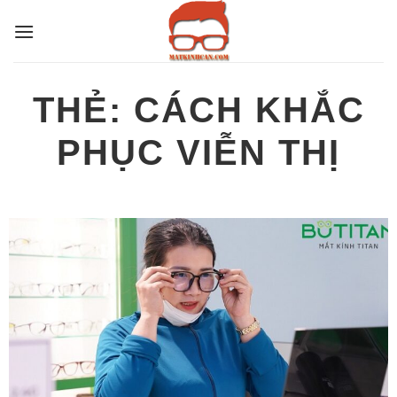
Bỏ
qua
nội
dung
THẺ:
CÁCH KHẮC
PHỤC VIỄN THỊ