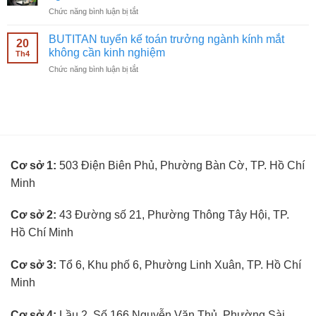
viên
mắt
ở
Chức năng bình luận bị tắt
bán
không
BUTITAN
hàng
cần
tuyển
kính
BUTITAN tuyển kế toán trưởng ngành kính mắt
kinh
20
kỹ
mắt
không cần kinh nghiệm
nghiệm
Th4
thuật
không
ở
Chức năng bình luận bị tắt
viên
cần
BUTITAN
đo
kinh
tuyển
mắt
nghiệm
kế
không
toán
cần
trưởng
kinh
ngành
nghiệm
kính
Cơ sở 1:
503 Điện Biên Phủ, Phường Bàn Cờ, TP. Hồ Chí
mắt
không
Minh
cần
kinh
nghiệm
Cơ sở 2:
43 Đường số 21, Phường Thông Tây Hội, TP.
Hồ Chí Minh
Cơ sở 3:
Tổ 6, Khu phố 6, Phường Linh Xuân, TP. Hồ Chí
Minh
Cơ sở 4:
Lầu 2, Số 166 Nguyễn Văn Thủ, Phường Sài