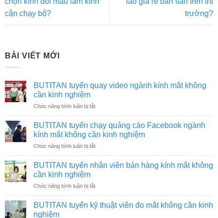
chọn kính đổi màu làm kính
lão giá rẻ bán sẵn trên thị
cận chạy bộ?
trường?
BÀI VIẾT MỚI
BUTITAN tuyển quay video ngành kính mắt không
cần kinh nghiệm
ở
Chức năng bình luận bị tắt
BUTITAN
tuyển
BUTITAN tuyển chạy quảng cáo Facebook ngành
quay
kính mắt không cần kinh nghiệm
video
ở
Chức năng bình luận bị tắt
ngành
BUTITAN
kính
tuyển
mắt
BUTITAN tuyển nhân viên bán hàng kính mắt không
chạy
không
cần kinh nghiệm
quảng
cần
ở
Chức năng bình luận bị tắt
cáo
kinh
BUTITAN
Facebook
nghiệm
tuyển
ngành
BUTITAN tuyển kỹ thuật viên đo mắt không cần kinh
nhân
kính
nghiệm