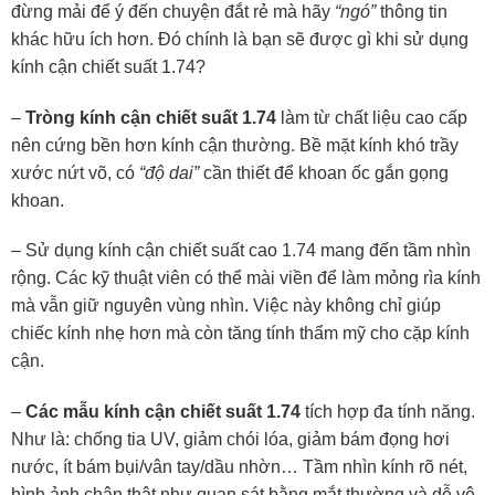
đừng mải để ý đến chuyện đắt rẻ mà hãy
“ngó”
thông tin
khác hữu ích hơn. Đó chính là bạn sẽ được gì khi sử dụng
kính cận chiết suất 1.74?
–
Tròng kính cận chiết suất 1.74
làm từ chất liệu cao cấp
nên cứng bền hơn kính cận thường. Bề mặt kính khó trầy
xước nứt võ, có
“độ dai”
cần thiết để khoan ốc gắn gọng
khoan.
–
Sử dụng kính cận chiết suất cao 1.74 mang đến tầm nhìn
rộng. Các kỹ thuật viên có thể mài viền để làm mỏng rìa kính
mà vẫn giữ nguyên vùng nhìn. Việc này không chỉ giúp
chiếc kính nhẹ hơn mà còn tăng tính thẩm mỹ cho cặp kính
cận.
–
Các mẫu kính cận chiết suất 1.74
tích hợp đa tính năng.
Như là: chống tia UV, giảm chói lóa, giảm bám đọng hơi
nước, ít bám bụi/vân tay/dầu nhờn… Tầm nhìn kính rõ nét,
hình ảnh chân thật như quan sát bằng mắt thường và dễ vệ