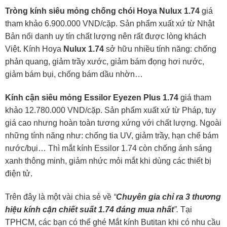
Tròng kính siêu mỏng chống chói Hoya Nulux 1.74
giá
tham khảo 6.900.000 VND/cặp. Sản phẩm xuất xứ từ Nhật
Bản nổi danh uy tín chất lượng nên rất được lòng khách
Việt. Kính Hoya
Nulux 1.74
sở hữu nhiều tính năng: chống
phản quang, giảm trầy xước, giảm bám đọng hơi nước,
giảm bám bụi, chống bám dầu nhờn…
Kính cận siêu mỏng Essilor Eyezen Plus 1.74
giá tham
khảo 12.780.000 VND/cặp. Sản phẩm xuất xứ từ Pháp, tuy
giá cao nhưng hoàn toàn tương xứng với chất lượng. Ngoài
những tính năng như: chống tia UV, giảm trầy, hạn chế bám
nước/bụi… Thì mắt kính Essilor 1.74 còn chống ánh sáng
xanh thông minh, giảm nhức mỏi mắt khi dùng các thiết bị
điện tử.
Trên đây là một vài chia sẻ về
“
Chuyên gia chỉ ra 3 thương
hiệu kính cận chiết suất 1.74 đáng mua nhất
”.
Tại
TPHCM, các bạn có thể ghé Mắt kính Butitan khi có nhu cầu