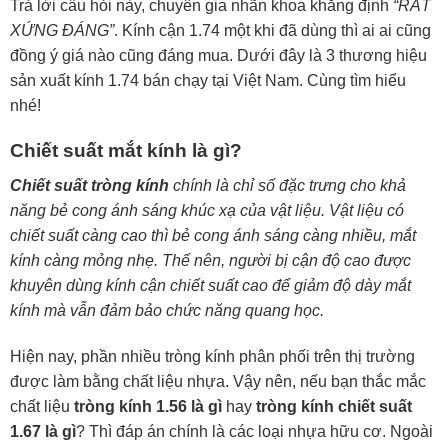
Trả lời câu hỏi này, chuyên gia nhãn khoa khẳng định
“RẤT
XỨNG ĐÁNG”
. Kính cận 1.74 một khi đã dùng thì ai ai cũng
đồng ý giá nào cũng đáng mua. Dưới đây là 3 thương hiệu
sản xuất kính 1.74 bán chạy tại Việt Nam. Cùng tìm hiểu
nhé!
Chiết suất mắt kính là gì?
Chiết suất tròng kính
chính là chỉ số đặc trưng cho khả
năng bẻ cong ánh sáng khúc xạ của vật liệu. Vật liệu có
chiết suất càng cao thì bẻ cong ánh sáng càng nhiều, mắt
kính càng mỏng nhẹ. Thế nên, người bị cận độ cao được
khuyên dùng kính cận chiết suất cao để giảm độ dày mắt
kính mà vẫn đảm bảo chức năng quang học.
Hiện nay, phần nhiều tròng kính phân phối trên thị trường
được làm bằng chất liệu nhựa. Vậy nên, nếu bạn thắc mắc
chất liệu
tròng kính 1.56 là gì
hay
tròng kính chiết suất
1.67 là gì
? Thì đáp án chính là các loại nhựa hữu cơ. Ngoài