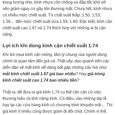
trọng lượng nhẹ, kính nhựa còn chống va đập tốt, khó vỡ
nên giảm nguy cơ gây tổn thương mắt. Chưa hết, kính nhựa
có nhiều mức chiết suất. Từ chất suất thấp: 1.50, 1.53,
1.56… đến mức chiết suất vừa 1.59, 1.60. Đặc biệt, kính cận
chiết suất cao 1.67 và 1.74 thích hợp với những ai bị cận
nặng.
Lợi ích khi dùng kính cận chiết suất 1.74
Khi tìm mua kính cận mỏng, tâm lý chung của người dùng
chính là quan tâm đến giá cả. Thật vậy, dạo quanh trên các
diễn đàn về mắt kính dễ dàng bắt gặp những câu hỏi như:
mắt kính chiết suất 1.67 giá bao nhiêu
? Hay
giá tròng
kính chiết suất cao 1.74 bao nhiêu tiền
?
Thật ra, để đưa ra giá kính 1.74 cụ thể cần căn cứ vào:
thương hiệu và tính năng kính. Có điều, vào những dịp lễ
hay tại các cửa hàng kính có chương trình khuyến mãi… Thì
giá kính ít nhiều cũng được giảm đi đôi chút. Chính vì thế,