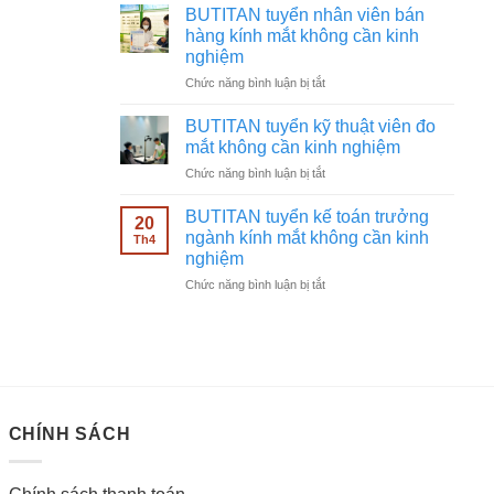
tuyển
không
BUTITAN tuyển nhân viên bán
chạy
cần
hàng kính mắt không cần kinh
quảng
kinh
nghiệm
cáo
nghiệm
ở
Chức năng bình luận bị tắt
Facebook
BUTITAN
ngành
tuyển
kính
BUTITAN tuyển kỹ thuật viên đo
nhân
mắt
mắt không cần kinh nghiệm
viên
không
ở
Chức năng bình luận bị tắt
bán
cần
BUTITAN
hàng
kinh
tuyển
kính
BUTITAN tuyển kế toán trưởng
nghiệm
20
kỹ
mắt
ngành kính mắt không cần kinh
Th4
thuật
không
nghiệm
viên
cần
ở
Chức năng bình luận bị tắt
đo
kinh
BUTITAN
mắt
nghiệm
tuyển
không
kế
cần
toán
kinh
trưởng
nghiệm
ngành
kính
CHÍNH SÁCH
mắt
không
cần
kinh