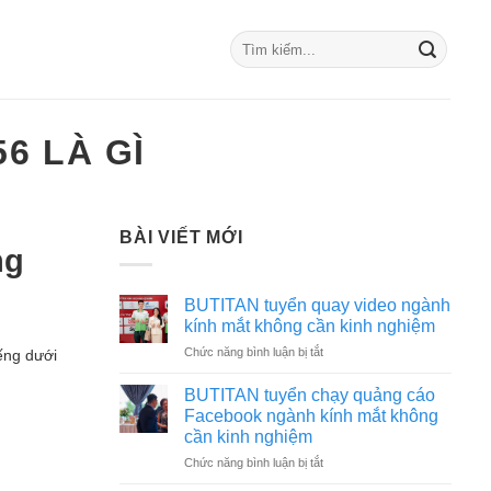
6 LÀ GÌ
BÀI VIẾT MỚI
ng
BUTITAN tuyển quay video ngành
kính mắt không cần kinh nghiệm
ở
Chức năng bình luận bị tắt
iếng dưới
BUTITAN
tuyển
BUTITAN tuyển chạy quảng cáo
quay
Facebook ngành kính mắt không
video
cần kinh nghiệm
ngành
ở
Chức năng bình luận bị tắt
kính
BUTITAN
mắt