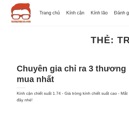
Bỏ
qua
Trang chủ
Kính cận
Kính lão
Đánh g
nội
dung
THẺ:
TR
Chuyên gia chỉ ra 3 thương 
mua nhất
Kính cận chiết suất 1.74 - Giá tròng kính chiết suất cao - Mắ
đây nhé!