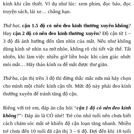
kính khi cần thiết. Ví dụ như lúc: xem phim, đọc báo, đọc
truyện sách, lái xe… chẳng hạn.
Thứ hai
,
cận 1.5 độ có nên đeo kính thường xuyên không
?
Hay
cận 2 độ có nên đeo kính thường xuyên
?
Độ cận từ 1 –
3 độ đã ảnh hưởng đến tầm nhìn của mắt. Nếu như không
dùng kính sẽ nhìn xa mờ nhòe, không rõ chi tiết vật thể. Tất
nhiên, khi làm việc nhiều giờ liền hoặc khi cảm giác nhức
mỏi mắt… Hãy tháo kính ra để mắt được thư giãn.
Thứ ba
, cận thị trên 3 độ thì đừng thắc mắc nữa mà hãy chọn
cho mình một chiếc kính cận tốt. Mức độ này phải đeo kính
thường xuyên để tránh tăng độ cận.
Riêng với trẻ em, đáp án câu hỏi “
cận 1 độ có nên đeo kính
không
?
”- Đáp án là CÓ nhé! Trẻ còn nhỏ tuổi nên chưa biết
cách chăm sóc mắt sẽ khiến độ cận loạn tăng nhanh. Nhiều
trẻ chưa đến 10 tuổi đã cận thị 3 – 6 độ. Đợi đến khi 18 tuổi