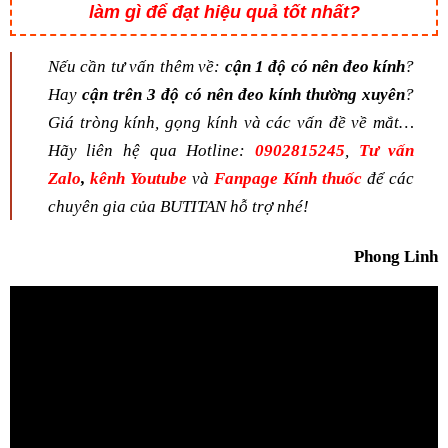
làm gì để đạt hiệu quả tốt nhất?
Nếu cần tư vấn thêm về:
cận 1 độ có nên đeo kính
?
Hay
cận trên 3 độ có nên đeo kính thường xuyên
?
Giá tròng kính,
gọng kính và các vấn đề về mắt…
Hãy liên hệ qua Hotline:
0902815245
,
Tư vấn
Zalo
,
kênh Youtube
và
Fanpage Kính thuốc
để các
chuyên gia của BUTITAN hỗ trợ nhé!
Phong Linh