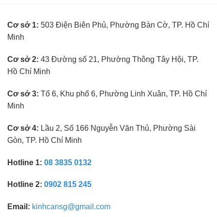
kinh
ngành
nghiệm
kính
Cơ sở 1:
503 Điện Biên Phủ, Phường Bàn Cờ, TP. Hồ Chí
mắt
không
Minh
cần
kinh
nghiệm
Cơ sở 2:
43 Đường số 21, Phường Thông Tây Hội, TP.
Hồ Chí Minh
Cơ sở 3:
Tổ 6, Khu phố 6, Phường Linh Xuân, TP. Hồ Chí
Minh
Cơ sở 4:
Lầu 2, Số 166 Nguyễn Văn Thủ, Phường Sài
Gòn, TP. Hồ Chí Minh
Hotline 1:
08 3835 0132
Hotline 2:
0902 815 245
Email:
kinhcansg@gmail.com