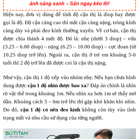
ánh sáng xanh – Săn ngay kẻo lỡ!
Hiện nay, đơn vị dùng để tính độ cận thị là diop hay được
gọi là độ. Độ cận càng cao thì mắt cận càng nặng, tròng kính
càng dày và phải đeo kính thường xuyên. Về cơ bản, cận thị
được chia thành 4 mức độ. Đó là: nhẹ (dưới 3 diop) – vừa
(3.25 – 6.00 diop) – nặng (6.25 – 10.00 diop) – cực đoan (từ
10.25 diop trở lên). Ngoài ra, cận thị ở trẻ em khoảng 5-6
tuổi thì 2 độ trở lên đã được coi là cận thị nặng.
Như vậy, cận thị 1 độ xếp vào nhóm nhẹ. Nếu bạn chưa hình
dung được
cận 1 độ nhìn được bao xa
? Đáp án chính là nhìn
rõ vật thể trong khoảng 1m. Nếu nhìn xa hơn 1m sẽ thấy mờ
dần. Khoảng cách 5 – 6m trở lên thì gặp khó khăn khi nhìn.
Do đó,
cận 1 độ có nên đeo kính
không còn tùy vào tình
trạng mắt và nhu cầu sử dụng của từng người.