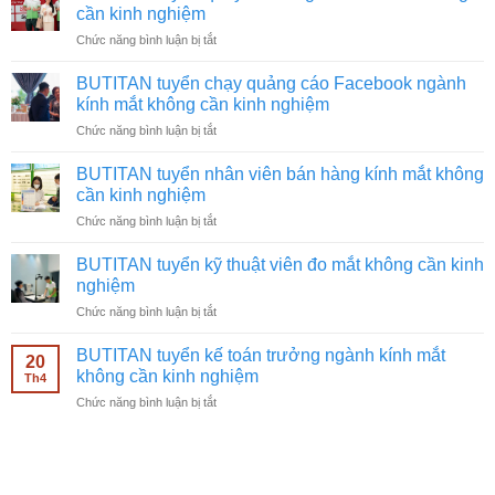
cần kinh nghiệm
ở
Chức năng bình luận bị tắt
BUTITAN
tuyển
BUTITAN tuyển chạy quảng cáo Facebook ngành
quay
kính mắt không cần kinh nghiệm
video
ở
Chức năng bình luận bị tắt
ngành
BUTITAN
kính
tuyển
mắt
BUTITAN tuyển nhân viên bán hàng kính mắt không
chạy
không
cần kinh nghiệm
quảng
cần
ở
Chức năng bình luận bị tắt
cáo
kinh
BUTITAN
Facebook
nghiệm
tuyển
ngành
BUTITAN tuyển kỹ thuật viên đo mắt không cần kinh
nhân
kính
nghiệm
viên
mắt
ở
Chức năng bình luận bị tắt
bán
không
BUTITAN
hàng
cần
tuyển
kính
BUTITAN tuyển kế toán trưởng ngành kính mắt
kinh
20
kỹ
mắt
không cần kinh nghiệm
nghiệm
Th4
thuật
không
ở
Chức năng bình luận bị tắt
viên
cần
BUTITAN
đo
kinh
tuyển
mắt
nghiệm
kế
không
toán
cần
trưởng