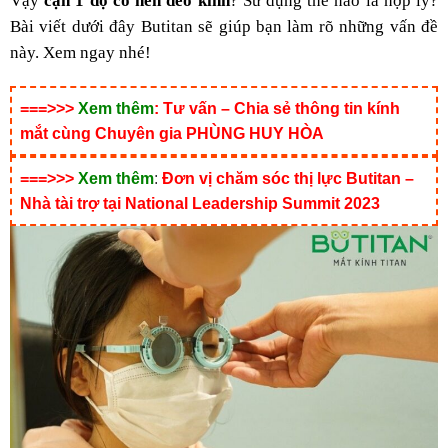
Vậy
cận 1 độ có nên đeo kính
? Sử dụng thế nào là hợp lý?
Bài viết dưới đây Butitan sẽ giúp bạn làm rõ những vấn đề
này. Xem ngay nhé!
===>>>
Xem thêm
:
Tư vấn – Chia sẻ thông tin kính
mắt cùng Chuyên gia PHÙNG HUY HÒA
===>>>
Xem thêm
:
Đơn vị chăm sóc thị lực Butitan –
Nhà tài trợ tại National Leadership Summit 2023