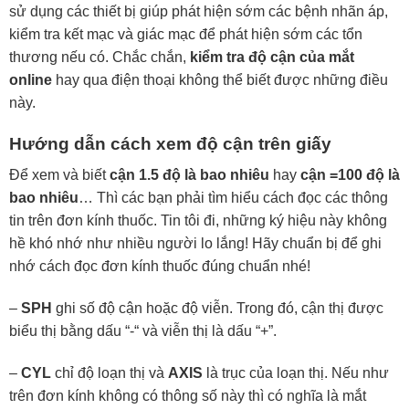
sử dụng các thiết bị giúp phát hiện sớm các bệnh nhãn áp,
kiểm tra kết mạc và giác mạc để phát hiện sớm các tổn
thương nếu có. Chắc chắn,
kiểm tra độ cận của mắt
online
hay qua điện thoại không thể biết được những điều
này.
Hướng dẫn cách xem độ cận trên giấy
Để xem và biết
cận 1.5 độ là bao nhiêu
hay
cận =100 độ là
bao nhiêu
… Thì các bạn phải tìm hiểu cách đọc các thông
tin trên đơn kính thuốc. Tin tôi đi, những ký hiệu này không
hề khó nhớ như nhiều người lo lắng! Hãy chuẩn bị để ghi
nhớ cách đọc đơn kính thuốc đúng chuẩn nhé!
–
SPH
ghi số độ cận hoặc độ viễn. Trong đó, cận thị được
biểu thị bằng dấu “-“ và viễn thị là dấu “+”.
–
CYL
chỉ độ loạn thị và
AXIS
là trục của loạn thị. Nếu như
trên đơn kính không có thông số này thì có nghĩa là mắt