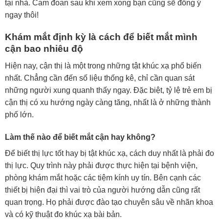
tại nhà. Cam đoan sau khi xem xong bạn cũng sẽ đồng ý
ngay thôi!
Khám mắt định kỳ là cách để biết mắt mình
cận bao nhiêu độ
Hiện nay, cận thị là một trong những tật khúc xạ phổ biến
nhất. Chẳng cần đến số liệu thống kê, chỉ cần quan sát
những người xung quanh thấy ngay. Đặc biệt, tỷ lệ trẻ em bị
cận thị có xu hướng ngày càng tăng, nhất là ở những thành
phố lớn.
Làm thế nào để biết mắt cận hay không?
Để biết thị lực tốt hay bị tật khúc xạ, cách duy nhất là phải đo
thị lực. Quy trình này phải được thực hiện tại bệnh viện,
phòng khám mắt hoặc các tiệm kính uy tín. Bên cạnh các
thiết bị hiện đại thì vai trò của người hướng dẫn cũng rất
quan trọng. Họ phải được đào tạo chuyên sâu về nhãn khoa
và có kỹ thuật đo khúc xạ bài bản.