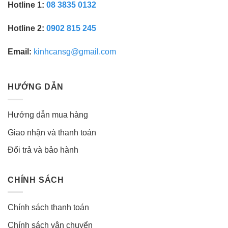
Hotline 1:
08 3835 0132
Hotline 2:
0902 815 245
Email:
kinhcansg@gmail.com
HƯỚNG DẪN
Hướng dẫn mua hàng
Giao nhận và thanh toán
Đổi trả và bảo hành
CHÍNH SÁCH
Chính sách thanh toán
Chính sách vận chuyển