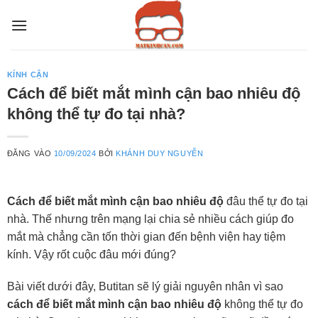
Bỏ
qua
nội
dung
KÍNH CẬN
Cách để biết mắt mình cận bao nhiêu độ
không thể tự đo tại nhà?
ĐĂNG VÀO
10/09/2024
BỞI
KHÁNH DUY NGUYỄN
Cách để biết mắt mình cận bao nhiêu độ
đâu thể tự đo tại
nhà. Thế nhưng trên mạng lại chia sẻ nhiều cách giúp đo
mắt mà chẳng cần tốn thời gian đến bệnh viện hay tiệm
kính. Vậy rốt cuộc đâu mới đúng?
Bài viết dưới đây, Butitan sẽ lý giải nguyên nhân vì sao
cách để biết mắt mình cận bao nhiêu độ
không thể tự đo