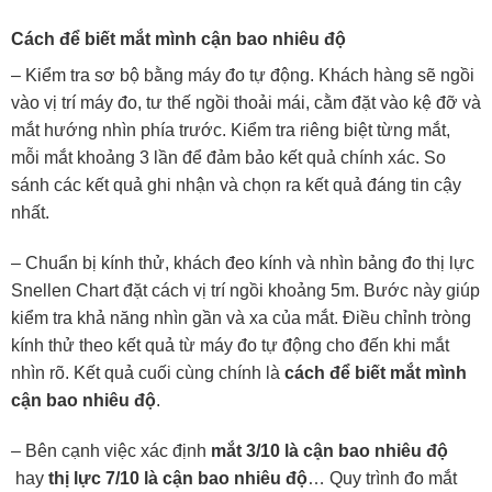
Cách để biết mắt mình cận bao nhiêu độ
– Kiểm tra sơ bộ bằng máy đo tự động. Khách hàng sẽ ngồi
vào vị trí máy đo, tư thế ngồi thoải mái, cằm đặt vào kệ đỡ và
mắt hướng nhìn phía trước. Kiểm tra riêng biệt từng mắt,
mỗi mắt khoảng 3 lần để đảm bảo kết quả chính xác. So
sánh các kết quả ghi nhận và chọn ra kết quả đáng tin cậy
nhất.
– Chuẩn bị kính thử, khách đeo kính và nhìn bảng đo thị lực
Snellen Chart đặt cách vị trí ngồi khoảng 5m. Bước này giúp
kiểm tra khả năng nhìn gần và xa của mắt. Điều chỉnh tròng
kính thử theo kết quả từ máy đo tự động cho đến khi mắt
nhìn rõ. Kết quả cuối cùng chính là
cách để biết mắt mình
cận bao nhiêu độ
.
– Bên cạnh việc xác định
mắt 3/10 là cận bao nhiêu độ
hay
thị lực 7/10 là cận bao nhiêu độ
… Quy trình đo mắt