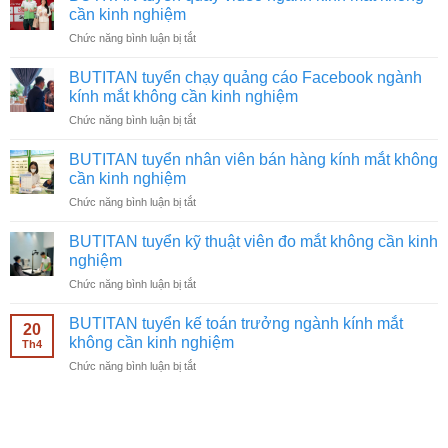
cần kinh nghiệm
ở
Chức năng bình luận bị tắt
BUTITAN
tuyển
BUTITAN tuyển chạy quảng cáo Facebook ngành
quay
kính mắt không cần kinh nghiệm
video
ở
Chức năng bình luận bị tắt
ngành
BUTITAN
kính
tuyển
mắt
BUTITAN tuyển nhân viên bán hàng kính mắt không
chạy
không
cần kinh nghiệm
quảng
cần
ở
Chức năng bình luận bị tắt
cáo
kinh
BUTITAN
Facebook
nghiệm
tuyển
ngành
BUTITAN tuyển kỹ thuật viên đo mắt không cần kinh
nhân
kính
nghiệm
viên
mắt
ở
Chức năng bình luận bị tắt
bán
không
BUTITAN
hàng
cần
tuyển
kính
BUTITAN tuyển kế toán trưởng ngành kính mắt
kinh
20
kỹ
mắt
không cần kinh nghiệm
nghiệm
Th4
thuật
không
ở
Chức năng bình luận bị tắt
viên
cần
BUTITAN
đo
kinh
tuyển
mắt
nghiệm
kế
không
toán
cần