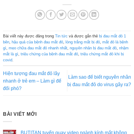
Bài viết này được đăng trong
Tin tức
và được gắn thẻ
bị đau mắt đỏ 1
bên
,
hậu quả của bệnh đau mắt đỏ
,
lòng trắng mắt bị đỏ
,
mắt đỏ là bệnh
gì
,
mẹo chữa đau mắt đỏ nhanh nhất
,
nguyên nhân bị đau mắt đỏ
,
nhặm
mắt là gì
,
triệu chứng của bệnh đau mắt đỏ
,
triệu chứng mắt đỏ khi bị
covid
.
Hiện tượng đau mắt đỏ lây
Làm sao để biết nguyên nhân
nhanh ở trẻ em – Làm gì để
bị đau mắt đỏ do virus gây ra?
đối phó?
BÀI VIẾT MỚI
BUTITAN tuyển quay video ngành kính mắt không