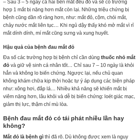
– Sau 3 – 5 ngày cả hai bên mắt đều đỏ và sẽ có trường
hợp 1 mắt bị nặng hơn mắt còn lại. Những triệu chứng bị
bệnh cũng dần rõ ràng hơn, như: mắt đỏ, cộm, chói mắt,
chảy nước mắt liên tục… Khi ngủ dậy thấy khó mở mắt vì rỉ
mắt dính dính, mí mắt cũng sưng và xung huyết.
Hậu quả của bệnh đau mắt đỏ
Đa số các trường hợp bị bệnh chỉ cần dùng
thuốc nhỏ mắt
đỏ
và giữ vệ sinh cá nhân tốt… Chỉ sau 7 – 10 ngày là khỏi
hẳn và không lo biến chứng. Ngược lại, nếu chủ quan
không khám chữa kịp thời hoặc tự ý áp dụng các biện pháp
như: xông hơi, đắp lá… Nhiều khả năng sẽ khiến mắt bị
viêm nặng hơn, lâu khỏi và dễ bị biến chứng: loét giác mạc,
giảm thị lực, thậm chí mù lòa.
Bệnh đau mắt đỏ có tái phát nhiều lần hay
không?
Mắt đỏ là bệnh gì
thì đã rõ. Dù không được xem là nguy