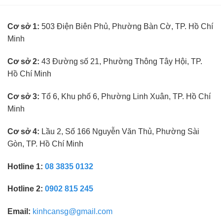
trưởng
kinh
ngành
nghiệm
kính
Cơ sở 1:
503 Điện Biên Phủ, Phường Bàn Cờ, TP. Hồ Chí
mắt
không
Minh
cần
kinh
nghiệm
Cơ sở 2:
43 Đường số 21, Phường Thông Tây Hội, TP.
Hồ Chí Minh
Cơ sở 3:
Tổ 6, Khu phố 6, Phường Linh Xuân, TP. Hồ Chí
Minh
Cơ sở 4:
Lầu 2, Số 166 Nguyễn Văn Thủ, Phường Sài
Gòn, TP. Hồ Chí Minh
Hotline 1:
08 3835 0132
Hotline 2:
0902 815 245
Email:
kinhcansg@gmail.com