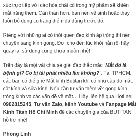
xúc trực tiếp với các hóa chất có trong mỹ phẩm sẽ khiến
mắt nặng thêm. Cẩn thận hơn, bạn nên vệ sinh hoặc thay
luôn bộ dụng cụ trang điểm đã dùng trước đó.
Riêng với những ai có thói quen đeo kính áp tròng thì nên
chuyển sang kính gọng. Đợi cho đến lúc khỏi hẳn rồi hãy
quay lại sử dụng cũng chưa muộn nhé!
Trên đây là một vài chia sẻ giải đáp thắc mắc “
Mắt đỏ là
bệnh gì? Có bị tái phát nhiều lần không?
”
. Tại TPHCM,
các bạn có thể ghé Mắt kính Butitan khi có nhu cầu đo mắt,
cắt kính và sửa kính. Nếu cần tư vấn thêm về: gọng kính,
tròng kính và các vấn đề về mắt… Hãy liên hệ qua Hotline:
0902815245
,
Tư vấn Zalo
,
kênh Youtube
và
Fanpage Mắt
Kính Titan Hồ Chí Minh
để các chuyên gia của BUTITAN
hỗ trợ nhé!
Phong Linh