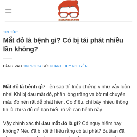
Bỏ
qua
nội
dung
TIN TỨC
Mắt đỏ là bệnh gì? Có bị tái phát nhiều
lần không?
ĐĂNG VÀO
10/09/2024
BỞI
KHÁNH DUY NGUYỄN
Mắt đỏ là bệnh gì
? Tên sao thì triệu chứng y như vậy luôn
nhé! Khi bị đau mắt đỏ, phần lòng trắng và bờ mi chuyển
màu đỏ nên rất dễ phát hiện. Có điều, chỉ bấy nhiêu thông
tin là chưa đủ để bạn hiểu rõ về căn bệnh này.
Vậy chính xác thì
đau mắt đỏ là gì
? Có nguy hiểm hay
không? Nếu đã bị rồi thì liệu rằng có tái phát? Butitan đã