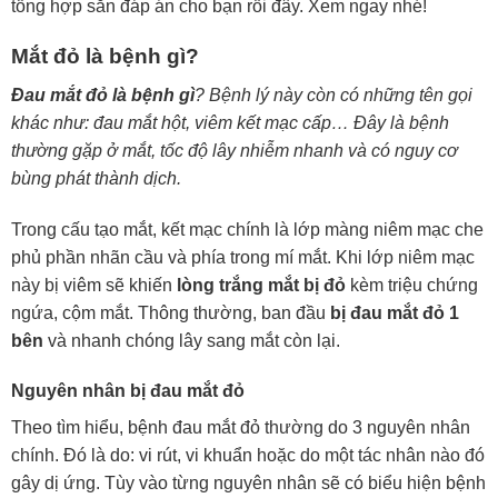
tổng hợp sẵn đáp án cho bạn rồi đây. Xem ngay nhé!
Mắt đỏ là bệnh gì?
Đau mắt đỏ là bệnh gì
? Bệnh lý này còn có những tên gọi
khác như: đau mắt hột, viêm kết mạc cấp… Đây là bệnh
thường gặp ở mắt, tốc độ lây nhiễm nhanh và có nguy cơ
bùng phát thành dịch.
Trong cấu tạo mắt, kết mạc chính là lớp màng niêm mạc che
phủ phần nhãn cầu và phía trong mí mắt. Khi lớp niêm mạc
này bị viêm sẽ khiến
lòng trắng mắt bị đỏ
kèm triệu chứng
ngứa, cộm mắt. Thông thường, ban đầu
bị đau mắt đỏ 1
bên
và nhanh chóng lây sang mắt còn lại.
Nguyên nhân bị đau mắt đỏ
Theo tìm hiểu, bệnh đau mắt đỏ thường do 3 nguyên nhân
chính. Đó là do: vi rút, vi khuẩn hoặc do một tác nhân nào đó
gây dị ứng. Tùy vào từng nguyên nhân sẽ có biểu hiện bệnh