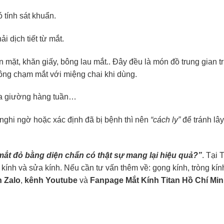
tính sát khuẩn.
 dịch tiết từ mắt.
 mặt, khăn giấy, bông lau mắt.. Đây đều là món đồ trung gian 
ông chạm mắt với miệng chai khi dùng.
 ga giường hàng tuần…
nghi ngờ hoặc xác định đã bị bệnh thì nên
“cách ly”
để tránh lâ
ắt đỏ bằng diện chẩn có thật sự mang lại hiệu quả?”
. Tại
 kính và sửa kính. Nếu cần tư vấn thêm về: gọng kính, tròng kín
 Zalo
,
kênh Youtube
và
Fanpage Mắt Kính Titan Hồ Chí Mi