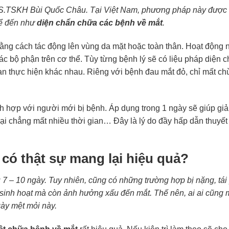
 GS.TSKH Bùi Quốc Châu. Tại Việt Nam, phương pháp này được
kể đến như
diện chẩn chữa các bệnh về mắt
.
ằng cách tác động lên vùng da mặt hoặc toàn thân. Hoạt động n
ác bộ phận trên cơ thể. Tùy từng bệnh lý sẽ có liệu pháp diện c
ian thực hiện khác nhau. Riêng với bệnh đau mắt đỏ, chỉ mất ch
h hợp với người mới bị bệnh. Áp dụng trong 1 ngày sẽ giúp giả
ại chẳng mất nhiều thời gian… Đây là lý do đầy hấp dẫn thuyết
có thật sự mang lại hiệu quả?
u 7 – 10 ngày. Tuy nhiên, cũng có những trường hợp bị nặng, tái
 sinh hoạt mà còn ảnh hưởng xấu đến mắt. Thế nên, ai ai cũng 
ày mệt mỏi này.