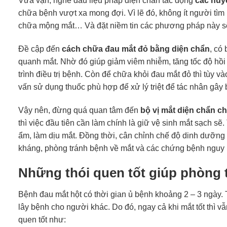
Vừa vặn, nghe đâu liệu pháp diện chẩn tác động
các huy
chữa bệnh vượt xa mong đợi. Vì lẽ đó, không ít người tìm
chữa mộng mắt… Và đặt niềm tin các phương pháp này sẽ 
Đề cập đến
cách chữa đau mắt đỏ bằng diện chẩn
, có
quanh mắt. Nhờ đó giúp giảm viêm nhiễm, tăng tốc độ hồi
trình điều trị bệnh. Còn để chữa khỏi đau mắt đỏ thì tùy
vấn sử dụng thuốc phù hợp để xử lý triệt để tác nhân gây 
Vậy nên, đừng quá quan tâm đến
bộ vị mắt diện chẩn c
thì việc đầu tiên cần làm chính là giữ vệ sinh mắt sạch s
ẩm, làm dịu mắt. Đồng thời, cân chỉnh chế độ dinh dưỡng 
kháng, phòng tránh bệnh về mắt và các chứng bệnh nguy 
Những thói quen tốt giúp phòng 
Bệnh đau mắt hột có thời gian ủ bệnh khoảng 2 – 3 ngày. 
lây bệnh cho người khác. Do đó, ngay cả khi mắt tốt thì 
quen tốt như: