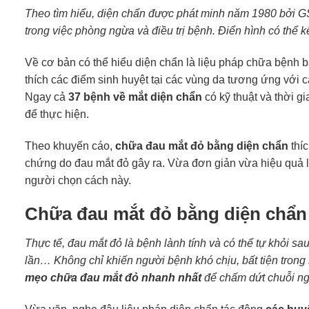
Theo tìm hiểu, diện chẩn được phát minh năm 1980 bởi
trong việc phòng ngừa và điều trị bệnh. Điển hình có thể 
Về cơ bản có thể hiểu diện chẩn là liệu pháp chữa bệnh b
thích các điểm sinh huyệt tại các vùng da tương ứng với c
Ngay cả
37 bệnh về mắt diện chẩn
có kỹ thuật và thời g
để thực hiện.
Theo khuyến cáo,
chữa đau mắt đỏ bằng diện chẩn
thíc
chứng do đau mắt đỏ gây ra. Vừa đơn giản vừa hiệu quả l
người chọn cách này.
Chữa đau mắt đỏ bằng diện chẩn 
Thực tế, đau mắt đỏ là bệnh lành tính và có thể tự khỏi sa
lần… Không chỉ khiến người bệnh khó chịu, bất tiện trong
mẹo chữa đau mắt đỏ nhanh nhất
để chấm dứt chuỗi ng