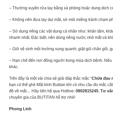
– Thường xuyên rửa tay bằng xà phòng hoặc dung dịch có 
– Không nên đưa tay dụi mắt, sờ mũi miệng tránh chạm phải
– Sử dụng riêng các vật dụng cá nhân như: khăn tắm, khăn
nhanh nhất. Đặc biệt, nên dùng riêng nước nhỏ mắt và kh
– Giữ vệ sinh môi trường xung quanh; giặt giũ chăn gối,
– Hạn chế đến nơi đông người trong mùa dịch bệnh. Nếu 
khác.
Trên đây là một vài chia sẻ giải đáp thắc mắc “
Chữa đau m
bạn có thể ghé Mắt kính Butitan khi có nhu cầu đo mắt, cắt
đề về mắt… Hãy liên hệ qua Hotline:
0902815245
,
Tư vấn
chuyên gia của BUTITAN hỗ trợ nhé!
Phong Linh