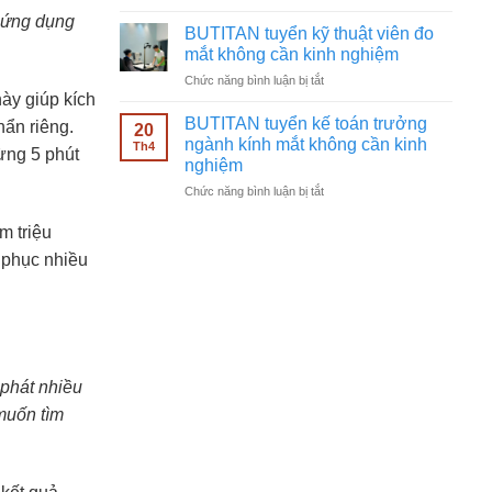
BUTITAN
ngành
 ứng dụng
tuyển
kính
BUTITAN tuyển kỹ thuật viên đo
nhân
mắt
mắt không cần kinh nghiệm
viên
không
ở
Chức năng bình luận bị tắt
bán
cần
ày giúp kích
BUTITAN
hàng
kinh
tuyển
kính
BUTITAN tuyển kế toán trưởng
nghiệm
hẩn riêng.
20
kỹ
mắt
ngành kính mắt không cần kinh
Th4
ừng 5 phút
thuật
không
nghiệm
viên
cần
ở
Chức năng bình luận bị tắt
đo
kinh
BUTITAN
mắt
nghiệm
tuyển
không
m triệu
kế
cần
 phục nhiều
toán
kinh
trưởng
nghiệm
ngành
kính
mắt
không
cần
 phát nhiều
kinh
muốn tìm
nghiệm