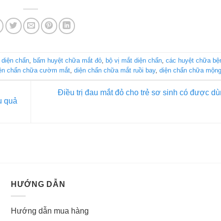
 diện chẩn
,
bấm huyệt chữa mắt đỏ
,
bộ vị mắt diện chẩn
,
các huyệt chữa bệ
ện chẩn chữa cườm mắt
,
diện chẩn chữa mắt ruồi bay
,
diện chẩn chữa mộn
Điều trị đau mắt đỏ cho trẻ sơ sinh có được d
u quả
HƯỚNG DẪN
Hướng dẫn mua hàng