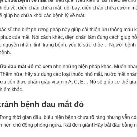
ệt chữa bệnh về mắt
rất hiệu quả. Nếu kiên trì làm theo sẽ cho
 hiểu về: diện chẩn chữa mắt ruồi bay, diện chẩn chữa cườm mắ
giúp họ chữa khỏi các bệnh lý về mắt.
 bác sĩ cho biết phương pháp này giúp cải thiện lưu thông máu 
 phục của mắt. Nói cách khác, diện chẩn làm đúng cách giúp hỗ
 vào nguyên nhân, tình trạng bệnh, yếu tố sức khỏe… Người bệnh
bệnh.
hữa đau mắt đỏ
mà xem nhẹ những biện pháp khác. Muốn nhan
ẽ. Thêm nữa, hãy sử dụng các loại thuốc nhỏ mắt, nước mắt nhân
ưu tiên thực phẩm giàu vitamin A, C, E… Nó sẽ giúp cơ thể gia
hiểm khác.
tránh bệnh đau mắt đỏ
Trong thời gian đầu, biểu hiện bệnh chưa rõ ràng nhưng vẫn c
vẫn nên chủ động phòng ngừa. Rất đơn giản! Hãy bắt đầu bằng 