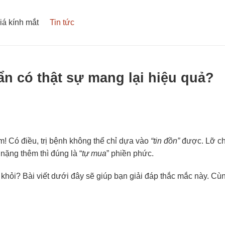
iá kính mắt
Tin tức
n có thật sự mang lại hiệu quả?
! Có điều, trị bệnh không thể chỉ dựa vào
“tin đồn”
được. Lỡ c
nặng thêm thì đúng là “
tự mua
” phiền phức.
khỏi? Bài viết dưới đây sẽ giúp bạn giải đáp thắc mắc này. Cùn