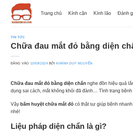
Bỏ
qua
Trang chủ
Kính cận
Kính lão
Đánh g
nội
dung
TIN TỨC
Chữa đau mắt đỏ bằng diện chẩ
ĐĂNG VÀO
10/09/2024
BỞI
KHÁNH DUY NGUYỄN
Chữa đau mắt đỏ bằng diện chẩn
nghe đồn hiệu quả lắm
dụng sai cách, mắt không khỏi đã đành… Tình trạng bệnh 
Vậy
bấm huyệt chữa mắt đỏ
có thật sự giúp bệnh nhanh 
nhé!
Liệu pháp diện chẩn là gì?