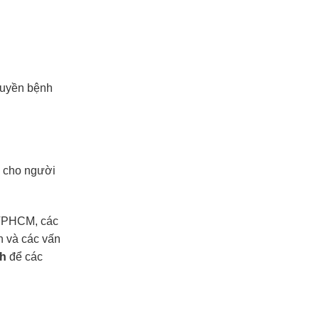
truyền bệnh
y cho người
 TPHCM, các
h và các vấn
nh
để các