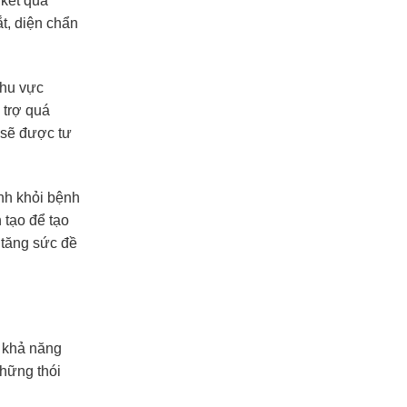
 kết quả
t, diện chẩn
khu vực
 trợ quá
 sẽ được tư
h khỏi bệnh
 tạo để tạo
 tăng sức đề
ó khả năng
những thói