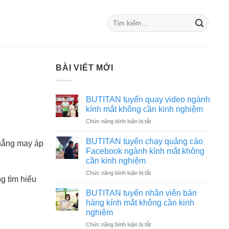
BÀI VIẾT MỚI
BUTITAN tuyển quay video ngành
kính mắt không cần kinh nghiệm
ở
Chức năng bình luận bị tắt
BUTITAN
tuyển
BUTITAN tuyển chạy quảng cáo
hẳng may áp
quay
Facebook ngành kính mắt không
video
cần kinh nghiệm
ngành
ở
Chức năng bình luận bị tắt
kính
g tìm hiểu
BUTITAN
mắt
tuyển
không
BUTITAN tuyển nhân viên bán
chạy
cần
hàng kính mắt không cần kinh
quảng
kinh
nghiệm
cáo
nghiệm
ở
Chức năng bình luận bị tắt
Facebook