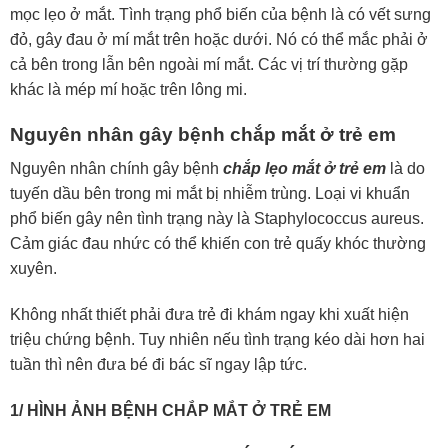
mọc lẹo ở mắt. Tình trạng phổ biến của bệnh là có vết sưng
đỏ, gây đau ở mí mắt trên hoặc dưới. Nó có thể mắc phải ở
cả bên trong lẫn bên ngoài mí mắt. Các vị trí thường gặp
khác là mép mí hoặc trên lông mi.
Nguyên nhân gây bệnh chắp mắt ở trẻ em
Nguyên nhân chính gây bệnh
chắp lẹo mắt ở trẻ em
là do
tuyến dầu bên trong mi mắt bị nhiễm trùng. Loại vi khuẩn
phổ biến gây nên tình trạng này là Staphylococcus aureus.
Cảm giác đau nhức có thể khiến con trẻ quấy khóc thường
xuyên.
Không nhất thiết phải đưa trẻ đi khám ngay khi xuất hiện
triệu chứng bệnh. Tuy nhiên nếu tình trạng kéo dài hơn hai
tuần thì nên đưa bé đi bác sĩ ngay lập tức.
1/ HÌNH ẢNH BỆNH CHẮP MẮT Ở TRẺ EM