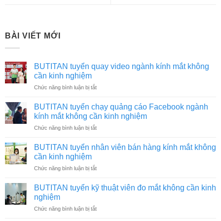
BÀI VIẾT MỚI
BUTITAN tuyển quay video ngành kính mắt không
cần kinh nghiệm
ở
Chức năng bình luận bị tắt
BUTITAN
tuyển
BUTITAN tuyển chạy quảng cáo Facebook ngành
quay
kính mắt không cần kinh nghiệm
video
ở
Chức năng bình luận bị tắt
ngành
BUTITAN
kính
tuyển
mắt
BUTITAN tuyển nhân viên bán hàng kính mắt không
chạy
không
cần kinh nghiệm
quảng
cần
ở
Chức năng bình luận bị tắt
cáo
kinh
BUTITAN
Facebook
nghiệm
tuyển
ngành
BUTITAN tuyển kỹ thuật viên đo mắt không cần kinh
nhân
kính
nghiệm
viên
mắt
ở
Chức năng bình luận bị tắt
bán
không
BUTITAN
hàng
cần