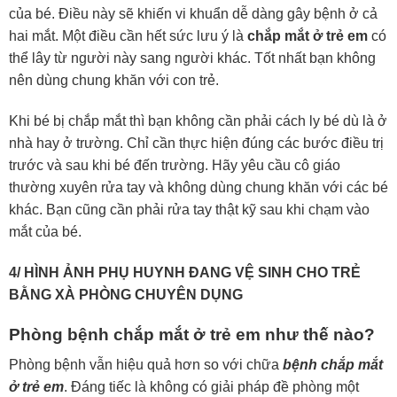
của bé. Điều này sẽ khiến vi khuẩn dễ dàng gây bệnh ở cả
hai mắt. Một điều cần hết sức lưu ý là
chắp mắt ở trẻ em
có
thể lây từ người này sang người khác. Tốt nhất bạn không
nên dùng chung khăn với con trẻ.
Khi bé bị chắp mắt thì bạn không cần phải cách ly bé dù là ở
nhà hay ở trường. Chỉ cần thực hiện đúng các bước điều trị
trước và sau khi bé đến trường. Hãy yêu cầu cô giáo
thường xuyên rửa tay và không dùng chung khăn với các bé
khác. Bạn cũng cần phải rửa tay thật kỹ sau khi chạm vào
mắt của bé.
4/ HÌNH ẢNH PHỤ HUYNH ĐANG VỆ SINH CHO TRẺ
BẰNG XÀ PHÒNG CHUYÊN DỤNG
Phòng bệnh chắp mắt ở trẻ em như thế nào?
Phòng bệnh vẫn hiệu quả hơn so với chữa
bệnh chắp mắt
ở trẻ em
. Đáng tiếc là không có giải pháp đề phòng một