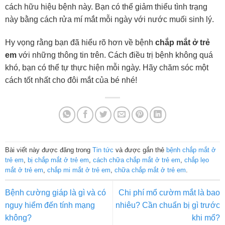
cách hữu hiệu bệnh này. Bạn có thể giảm thiểu tình trạng
này bằng cách rửa mí mắt mỗi ngày với nước muối sinh lý.
Hy vọng rằng bạn đã hiểu rõ hơn về bệnh
chắp mắt ở trẻ
em
với những thông tin trên. Cách điều trị bệnh không quá
khó, bạn có thể tự thực hiện mỗi ngày. Hãy chăm sóc một
cách tốt nhất cho đôi mắt của bé nhé!
Bài viết này được đăng trong
Tin tức
và được gắn thẻ
bệnh chắp mắt ở
trẻ em
,
bị chắp mắt ở trẻ em
,
cách chữa chắp mắt ở trẻ em
,
chắp lẹo
mắt ở trẻ em
,
chắp mi mắt ở trẻ em
,
chữa chắp mắt ở trẻ em
.
Bệnh cường giáp là gì và có
Chi phí mổ cườm mắt là bao
nguy hiểm đến tính mạng
nhiêu? Cần chuẩn bị gì trước
không?
khi mổ?