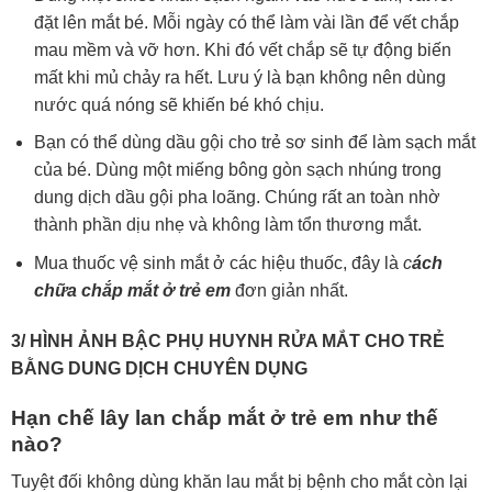
đặt lên mắt bé. Mỗi ngày có thể làm vài lần để vết chắp
mau mềm và vỡ hơn. Khi đó vết chắp sẽ tự động biến
mất khi mủ chảy ra hết. Lưu ý là bạn không nên dùng
nước quá nóng sẽ khiến bé khó chịu.
Bạn có thể dùng dầu gội cho trẻ sơ sinh để làm sạch mắt
của bé. Dùng một miếng bông gòn sạch nhúng trong
dung dịch dầu gội pha loãng. Chúng rất an toàn nhờ
thành phần dịu nhẹ và không làm tổn thương mắt.
Mua thuốc vệ sinh mắt ở các hiệu thuốc, đây là
c
ách
chữa chắp mắt ở trẻ em
đơn giản nhất.
3/ HÌNH ẢNH BẬC PHỤ HUYNH RỬA MẮT CHO TRẺ
BẰNG DUNG DỊCH CHUYÊN DỤNG
Hạn chế lây lan chắp mắt ở trẻ em như thế
nào?
Tuyệt đối không dùng khăn lau mắt bị bệnh cho mắt còn lại