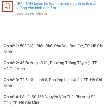
tuyển
kính
BUTITAN tuyển kế toán trưởng ngành kính mắt
kinh
20
kỹ
mắt
không cần kinh nghiệm
nghiệm
Th4
thuật
không
ở
Chức năng bình luận bị tắt
viên
cần
BUTITAN
đo
kinh
tuyển
mắt
nghiệm
kế
không
toán
cần
trưởng
kinh
ngành
nghiệm
kính
Cơ sở 1:
503 Điện Biên Phủ, Phường Bàn Cờ, TP. Hồ Chí
mắt
không
Minh
cần
kinh
nghiệm
Cơ sở 2:
43 Đường số 21, Phường Thông Tây Hội, TP.
Hồ Chí Minh
Cơ sở 3:
Tổ 6, Khu phố 6, Phường Linh Xuân, TP. Hồ Chí
Minh
Cơ sở 4:
Lầu 2, Số 166 Nguyễn Văn Thủ, Phường Sài
Gòn, TP. Hồ Chí Minh