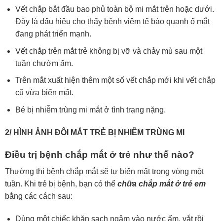
Vết chắp bắt đầu bao phủ toàn bộ mi mắt trên hoặc dưới.
Đây là dấu hiệu cho thấy bệnh viêm tế bào quanh ổ mắt
đang phát triển mạnh.
Vết chắp trên mắt trẻ không bị vỡ và chảy mù sau một
tuần chườm ấm.
Trên mắt xuất hiện thêm một số vết chắp mới khi vết chắp
cũ vừa biến mất.
Bé bị nhiễm trùng mi mắt ở tình trạng nặng.
2/ HÌNH ẢNH ĐÔI MẮT TRẺ BỊ NHIỄM TRÙNG MI
Điều trị bệnh chắp mắt ở trẻ như thế nào?
Thường thì bệnh chắp mắt sẽ tự biến mất trong vòng một
tuần. Khi trẻ bị bệnh, bạn có thể
chữa chắp mắt ở trẻ em
bằng các cách sau:
Dùng một chiếc khăn sạch ngâm vào nước ấm, vắt rồi