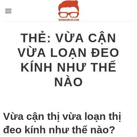
Bỏ
qua
nội
dung
THẺ:
VỪA CẬN
VỪA LOẠN ĐEO
KÍNH NHƯ THẾ
NÀO
Vừa cận thị vừa loạn thị
đeo kính như thế nào?