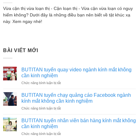
Vừa cận thị vừa loạn thị - Cận loạn thị - Vừa cận vừa loạn có nguy
hiểm không? Dưới đây là những điều bạn nên biết về tật khúc xạ
này. Xem ngay nhé!
BÀI VIẾT MỚI
BUTITAN tuyển quay video ngành kính mắt không
cần kinh nghiệm
ở
Chức năng bình luận bị tắt
BUTITAN
tuyển
BUTITAN tuyển chạy quảng cáo Facebook ngành
quay
kính mắt không cần kinh nghiệm
video
ở
Chức năng bình luận bị tắt
ngành
BUTITAN
kính
tuyển
mắt
BUTITAN tuyển nhân viên bán hàng kính mắt không
chạy
không
cần kinh nghiệm
quảng
cần
ở
Chức năng bình luận bị tắt
cáo
kinh
BUTITAN