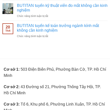
Facebook
nghiệm
tuyển
ngành
BUTITAN tuyển kỹ thuật viên đo mắt không cần kinh
nhân
kính
nghiệm
viên
mắt
ở
Chức năng bình luận bị tắt
bán
không
BUTITAN
hàng
cần
tuyển
kính
BUTITAN tuyển kế toán trưởng ngành kính mắt
kinh
20
kỹ
mắt
không cần kinh nghiệm
nghiệm
Th4
thuật
không
ở
Chức năng bình luận bị tắt
viên
cần
BUTITAN
đo
kinh
tuyển
mắt
nghiệm
kế
không
toán
cần
trưởng
kinh
ngành
nghiệm
kính
Cơ sở 1:
503 Điện Biên Phủ, Phường Bàn Cờ, TP. Hồ Chí
mắt
không
Minh
cần
kinh
nghiệm
Cơ sở 2:
43 Đường số 21, Phường Thông Tây Hội, TP.
Hồ Chí Minh
Cơ sở 3:
Tổ 6, Khu phố 6, Phường Linh Xuân, TP. Hồ Chí