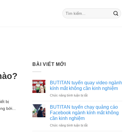
BÀI VIẾT MỚI
 nào?
BUTITAN tuyển quay video ngành
kính mắt không cần kinh nghiệm
ở
Chức năng bình luận bị tắt
BUTITAN
ết bị
tuyển
BUTITAN tuyển chạy quảng cáo
ng bởi...
quay
Facebook ngành kính mắt không
video
cần kinh nghiệm
ngành
ở
Chức năng bình luận bị tắt
kính
BUTITAN
mắt