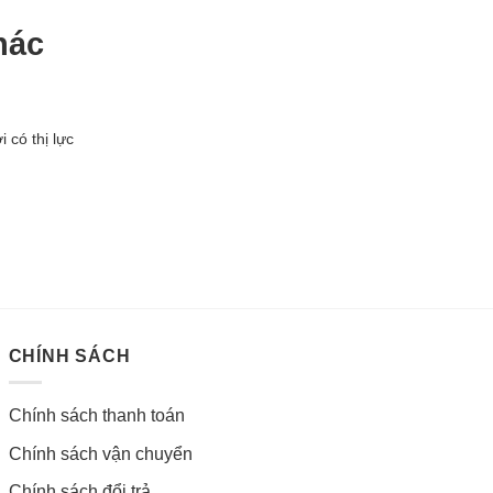
nghiệm
hác
 có thị lực
CHÍNH SÁCH
Chính sách thanh toán
Chính sách vận chuyển
Chính sách đổi trả