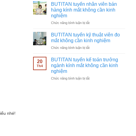
tuyển
không
BUTITAN tuyển nhân viên bán
chạy
cần
hàng kính mắt không cần kinh
quảng
kinh
nghiệm
cáo
nghiệm
ở
Chức năng bình luận bị tắt
Facebook
BUTITAN
ngành
tuyển
kính
BUTITAN tuyển kỹ thuật viên đo
nhân
mắt
mắt không cần kinh nghiệm
viên
không
ở
Chức năng bình luận bị tắt
bán
cần
BUTITAN
hàng
kinh
tuyển
kính
BUTITAN tuyển kế toán trưởng
nghiệm
20
kỹ
mắt
ngành kính mắt không cần kinh
Th4
thuật
không
nghiệm
viên
cần
ở
Chức năng bình luận bị tắt
đo
kinh
BUTITAN
mắt
nghiệm
tuyển
không
kế
cần
toán
kinh
trưởng
nghiệm
ngành
iểu nhé!
kính
mắt
không
cần
kinh