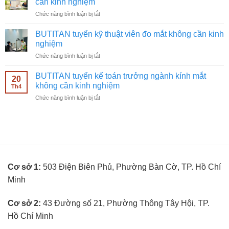
cần kinh nghiệm
quảng
cần
ở
Chức năng bình luận bị tắt
cáo
kinh
BUTITAN
Facebook
nghiệm
tuyển
ngành
BUTITAN tuyển kỹ thuật viên đo mắt không cần kinh
nhân
kính
nghiệm
viên
mắt
ở
Chức năng bình luận bị tắt
bán
không
BUTITAN
hàng
cần
tuyển
kính
BUTITAN tuyển kế toán trưởng ngành kính mắt
kinh
20
kỹ
mắt
không cần kinh nghiệm
nghiệm
Th4
thuật
không
ở
Chức năng bình luận bị tắt
viên
cần
BUTITAN
đo
kinh
tuyển
mắt
nghiệm
kế
không
toán
cần
trưởng
kinh
ngành
nghiệm
kính
Cơ sở 1:
503 Điện Biên Phủ, Phường Bàn Cờ, TP. Hồ Chí
mắt
không
Minh
cần
kinh
nghiệm
Cơ sở 2:
43 Đường số 21, Phường Thông Tây Hội, TP.
Hồ Chí Minh