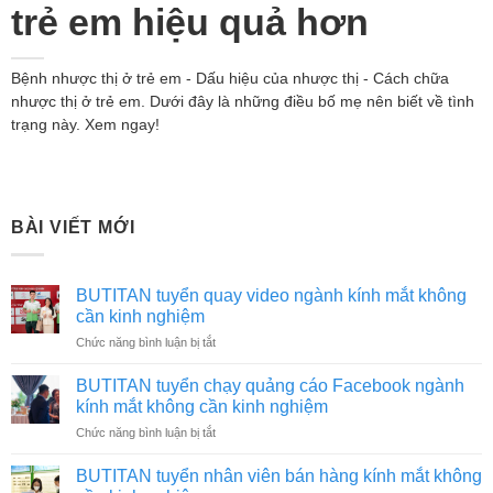
trẻ em hiệu quả hơn
Bệnh nhược thị ở trẻ em - Dấu hiệu của nhược thị - Cách chữa
nhược thị ở trẻ em. Dưới đây là những điều bố mẹ nên biết về tình
trạng này. Xem ngay!
BÀI VIẾT MỚI
BUTITAN tuyển quay video ngành kính mắt không
cần kinh nghiệm
ở
Chức năng bình luận bị tắt
BUTITAN
tuyển
BUTITAN tuyển chạy quảng cáo Facebook ngành
quay
kính mắt không cần kinh nghiệm
video
ở
Chức năng bình luận bị tắt
ngành
BUTITAN
kính
tuyển
mắt
BUTITAN tuyển nhân viên bán hàng kính mắt không
chạy
không