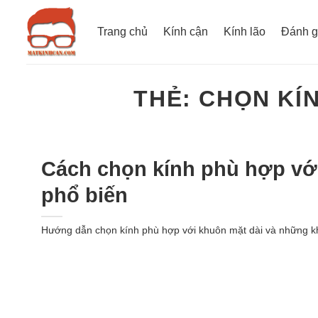
Bỏ
qua
Trang chủ
Kính cận
Kính lão
Đánh g
nội
dung
THẺ:
CHỌN KÍN
Cách chọn kính phù hợp vớ
phổ biến
Hướng dẫn chọn kính phù hợp với khuôn mặt dài và những k