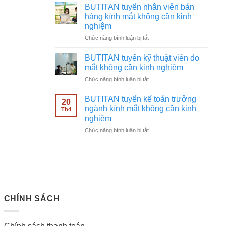
tuyển
không
BUTITAN tuyển nhân viên bán
chạy
cần
hàng kính mắt không cần kinh
quảng
kinh
nghiệm
cáo
nghiệm
ở
Chức năng bình luận bị tắt
Facebook
BUTITAN
ngành
tuyển
kính
BUTITAN tuyển kỹ thuật viên đo
nhân
mắt
mắt không cần kinh nghiệm
viên
không
ở
Chức năng bình luận bị tắt
bán
cần
BUTITAN
hàng
kinh
tuyển
kính
BUTITAN tuyển kế toán trưởng
nghiệm
20
kỹ
mắt
ngành kính mắt không cần kinh
Th4
thuật
không
nghiệm
viên
cần
ở
Chức năng bình luận bị tắt
đo
kinh
BUTITAN
mắt
nghiệm
tuyển
không
kế
cần
toán
kinh
trưởng
nghiệm
ngành
kính
CHÍNH SÁCH
mắt
không
cần
kinh