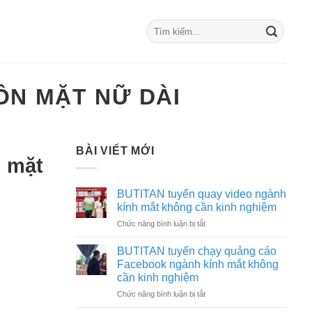
ÔN MẶT NỮ DÀI
BÀI VIẾT MỚI
n mặt
BUTITAN tuyển quay video ngành
kính mắt không cần kinh nghiệm
ở
Chức năng bình luận bị tắt
BUTITAN
tuyển
BUTITAN tuyển chạy quảng cáo
quay
Facebook ngành kính mắt không
video
cần kinh nghiệm
ngành
ở
Chức năng bình luận bị tắt
kính
BUTITAN
mắt