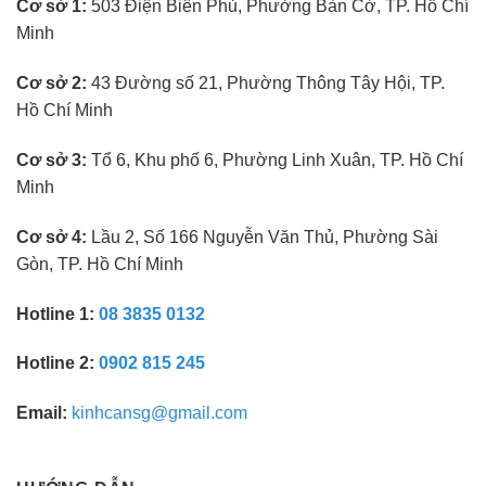
Cơ sở 1:
503 Điện Biên Phủ, Phường Bàn Cờ, TP. Hồ Chí
mắt
không
Minh
cần
kinh
nghiệm
Cơ sở 2:
43 Đường số 21, Phường Thông Tây Hội, TP.
Hồ Chí Minh
Cơ sở 3:
Tổ 6, Khu phố 6, Phường Linh Xuân, TP. Hồ Chí
Minh
Cơ sở 4:
Lầu 2, Số 166 Nguyễn Văn Thủ, Phường Sài
Gòn, TP. Hồ Chí Minh
Hotline 1:
08 3835 0132
Hotline 2:
0902 815 245
Email:
kinhcansg@gmail.com