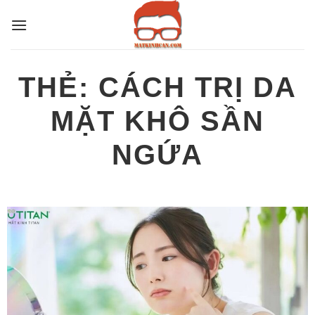
Bỏ
qua
nội
dung
THẺ:
CÁCH TRỊ DA
MẶT KHÔ SẦN
NGỨA