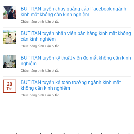
BUTITAN
tuyển
BUTITAN tuyển chạy quảng cáo Facebook ngành
quay
kính mắt không cần kinh nghiệm
video
ở
Chức năng bình luận bị tắt
ngành
BUTITAN
kính
tuyển
mắt
BUTITAN tuyển nhân viên bán hàng kính mắt không
chạy
không
cần kinh nghiệm
quảng
cần
ở
Chức năng bình luận bị tắt
cáo
kinh
BUTITAN
Facebook
nghiệm
tuyển
ngành
BUTITAN tuyển kỹ thuật viên đo mắt không cần kinh
nhân
kính
nghiệm
viên
mắt
ở
Chức năng bình luận bị tắt
bán
không
BUTITAN
hàng
cần
tuyển
kính
BUTITAN tuyển kế toán trưởng ngành kính mắt
kinh
20
kỹ
mắt
không cần kinh nghiệm
nghiệm
Th4
thuật
không
ở
Chức năng bình luận bị tắt
viên
cần
BUTITAN
đo
kinh
tuyển
mắt
nghiệm
kế
không
toán
cần
trưởng
kinh
ngành
nghiệm
kính