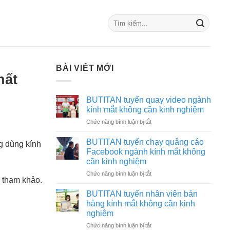
BÀI VIẾT MỚI
hất
BUTITAN tuyển quay video ngành
kính mắt không cần kinh nghiệm
ở
Chức năng bình luận bị tắt
BUTITAN
tuyển
BUTITAN tuyển chạy quảng cáo
g dùng kính
quay
Facebook ngành kính mắt không
video
cần kinh nghiệm
ngành
ở
Chức năng bình luận bị tắt
kính
 tham khảo.
BUTITAN
mắt
tuyển
không
BUTITAN tuyển nhân viên bán
chạy
cần
hàng kính mắt không cần kinh
quảng
kinh
nghiệm
cáo
nghiệm
ở
Chức năng bình luận bị tắt
Facebook