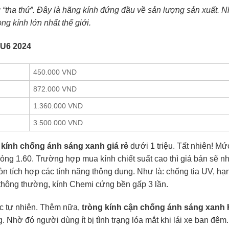
 “tha thứ”. Đây là hãng kính đứng đầu về sản lượng sản xuất. 
g kính lớn nhất thế giới.
 U6 2024
450.000 VND
872.000 VND
1.360.000 VND
3.500.000 VND
 kính chống ánh sáng xanh giá rẻ
dưới 1 triệu. Tất nhiên! Mứ
mỏng 1.60. Trường hợp mua kính chiết suất cao thì giá bán sẽ n
n tích hợp các tính năng thông dụng. Như là: chống tia UV, h
thông thường, kính Chemi cứng bền gấp 3 lần.
ực tự nhiên. Thêm nữa,
tròng kính cận chống ánh sáng xanh
hờ đó người dùng ít bị tình trạng lóa mắt khi lái xe ban đêm.