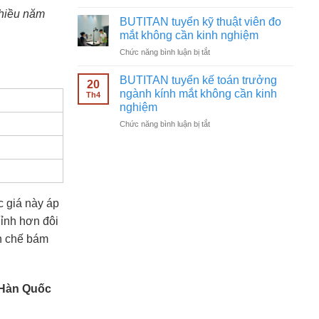
BUTITAN
ngành
Nhiều năm
tuyển
kính
BUTITAN tuyển kỹ thuật viên đo
nhân
mắt
mắt không cần kinh nghiệm
viên
không
ở
Chức năng bình luận bị tắt
bán
cần
BUTITAN
hàng
kinh
tuyển
kính
BUTITAN tuyển kế toán trưởng
nghiệm
20
kỹ
mắt
ngành kính mắt không cần kinh
Th4
thuật
không
nghiệm
viên
cần
ở
Chức năng bình luận bị tắt
đo
kinh
BUTITAN
mắt
nghiệm
tuyển
không
kế
cần
toán
kinh
trưởng
nghiệm
ngành
c giá này áp
kính
hỉnh hơn đôi
mắt
không
ạn chế bám
cần
kinh
nghiệm
 Hàn Quốc