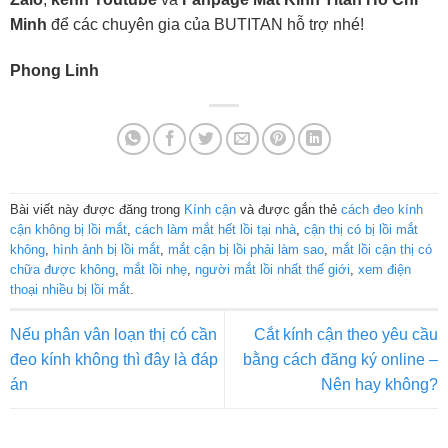
Minh
để các chuyên gia của BUTITAN hỗ trợ nhé!
Phong Linh
Bài viết này được đăng trong
Kính cận
và được gắn thẻ
cách đeo kính
cận không bị lồi mắt
,
cách làm mắt hết lồi tại nhà
,
cận thị có bị lồi mắt
không
,
hình ảnh bị lồi mắt
,
mắt cận bị lồi phải làm sao
,
mắt lồi cận thị có
chữa được không
,
mắt lồi nhẹ
,
người mắt lồi nhất thế giới
,
xem điện
thoại nhiều bị lồi mắt
.
Nếu phân vân loạn thị có cần
Cắt kính cận theo yêu cầu
đeo kính không thì đây là đáp
bằng cách đăng ký online –
án
Nên hay không?