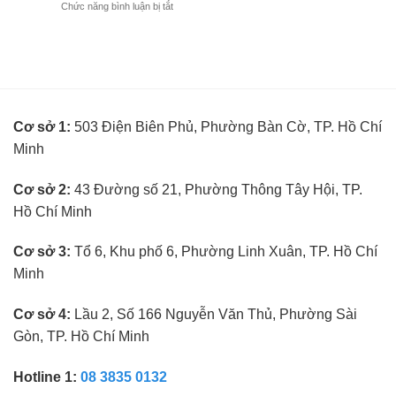
ở
Chức năng bình luận bị tắt
viên
cần
BUTITAN
đo
kinh
tuyển
mắt
nghiệm
kế
không
toán
cần
trưởng
kinh
ngành
nghiệm
kính
Cơ sở 1:
503 Điện Biên Phủ, Phường Bàn Cờ, TP. Hồ Chí
mắt
không
Minh
cần
kinh
nghiệm
Cơ sở 2:
43 Đường số 21, Phường Thông Tây Hội, TP.
Hồ Chí Minh
Cơ sở 3:
Tổ 6, Khu phố 6, Phường Linh Xuân, TP. Hồ Chí
Minh
Cơ sở 4:
Lầu 2, Số 166 Nguyễn Văn Thủ, Phường Sài
Gòn, TP. Hồ Chí Minh
Hotline 1:
08 3835 0132