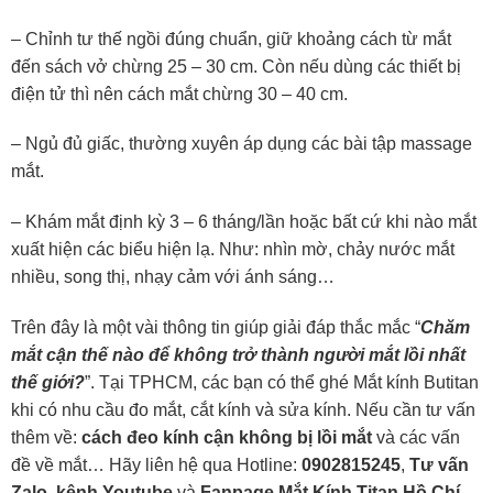
– Chỉnh tư thế ngồi đúng chuẩn, giữ khoảng cách từ mắt
đến sách vở chừng 25 – 30 cm. Còn nếu dùng các thiết bị
điện tử thì nên cách mắt chừng 30 – 40 cm.
– Ngủ đủ giấc, thường xuyên áp dụng các bài tập massage
mắt.
– Khám mắt định kỳ 3 – 6 tháng/lần hoặc bất cứ khi nào mắt
xuất hiện các biểu hiện lạ. Như: nhìn mờ, chảy nước mắt
nhiều, song thị, nhạy cảm với ánh sáng…
Trên đây là một vài thông tin giúp giải đáp thắc mắc “
Chăm
mắt cận thế nào để không trở thành người mắt lồi nhất
thế giới?
”. Tại TPHCM, các bạn có thể ghé Mắt kính Butitan
khi có nhu cầu đo mắt, cắt kính và sửa kính. Nếu cần tư vấn
thêm về:
cách đeo kính cận không bị lồi mắt
và các vấn
đề về mắt… Hãy liên hệ qua Hotline:
0902815245
,
Tư vấn
Zalo
,
kênh Youtube
và
Fanpage Mắt Kính Titan Hồ Chí