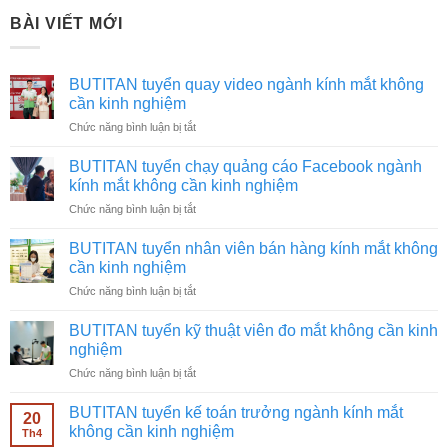
BÀI VIẾT MỚI
BUTITAN tuyển quay video ngành kính mắt không
cần kinh nghiệm
ở
Chức năng bình luận bị tắt
BUTITAN
tuyển
BUTITAN tuyển chạy quảng cáo Facebook ngành
quay
kính mắt không cần kinh nghiệm
video
ở
Chức năng bình luận bị tắt
ngành
BUTITAN
kính
tuyển
mắt
BUTITAN tuyển nhân viên bán hàng kính mắt không
chạy
không
cần kinh nghiệm
quảng
cần
ở
Chức năng bình luận bị tắt
cáo
kinh
BUTITAN
Facebook
nghiệm
tuyển
ngành
BUTITAN tuyển kỹ thuật viên đo mắt không cần kinh
nhân
kính
nghiệm
viên
mắt
ở
Chức năng bình luận bị tắt
bán
không
BUTITAN
hàng
cần
tuyển
kính
BUTITAN tuyển kế toán trưởng ngành kính mắt
kinh
20
kỹ
mắt
không cần kinh nghiệm
nghiệm
Th4
thuật
không