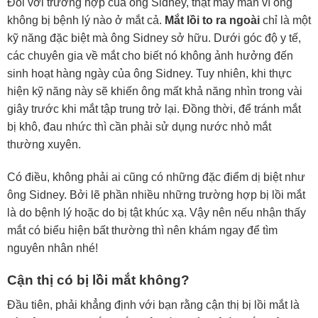
Đối với trường hợp của ông Sidney, thật may mắn vì ông
không bị bệnh lý nào ở mắt cả.
Mắt lồi to ra ngoài
chỉ là một
kỹ năng đặc biệt mà ông Sidney sở hữu. Dưới góc độ y tế,
các chuyên gia về mắt cho biết nó không ảnh hưởng đến
sinh hoạt hàng ngày của ông Sidney. Tuy nhiên, khi thực
hiện kỹ năng này sẽ khiến ông mất khả năng nhìn trong vài
giây trước khi mắt tập trung trở lại. Đồng thời, để tránh mắt
bị khô, đau nhức thì cần phải sử dụng nước nhỏ mắt
thường xuyên.
Có điều, không phải ai cũng có những đặc điểm dị biệt như
ông Sidney. Bởi lẽ phần nhiều những trường hợp bị lồi mắt
là do bệnh lý hoặc do bị tật khúc xạ. Vậy nên nếu nhận thấy
mắt có biểu hiện bất thường thì nên khám ngay để tìm
nguyên nhân nhé!
Cận thị có bị lồi mắt không?
Đầu tiên, phải khẳng định với bạn rằng cận thị bị lồi mắt là