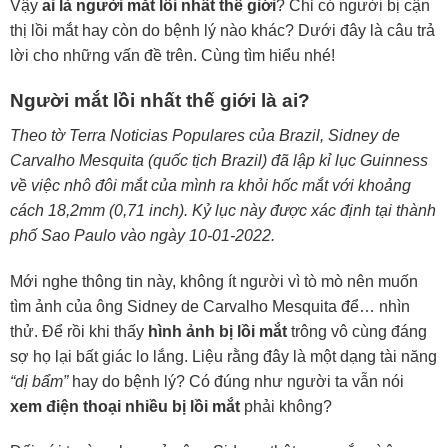
Vậy
ai là người mắt lồi nhất thế giới
? Chỉ có người bị cận
thị lồi mắt hay còn do bệnh lý nào khác? Dưới đây là câu trả
lời cho những vấn đề trên. Cùng tìm hiểu nhé!
Người mắt lồi nhất thế giới là ai?
Theo tờ Terra Noticias Populares của Brazil, Sidney de
Carvalho Mesquita (quốc tịch Brazil) đã lập kỉ lục Guinness
về việc nhô đôi mắt của mình ra khỏi hốc mắt với khoảng
cách 18,2mm (0,71 inch). Kỷ lục này được xác định tại thành
phố Sao Paulo vào ngày 10-01-2022.
Mới nghe thông tin này, không ít người vì tò mò nên muốn
tìm ảnh của ông Sidney de Carvalho Mesquita để… nhìn
thử. Để rồi khi thấy
hình ảnh bị lồi mắt
trông vô cùng đáng
sợ họ lại bất giác lo lắng. Liệu rằng đây là một dạng tài năng
“dị bẩm”
hay do bệnh lý? Có đúng như người ta vẫn nói
xem điện thoại nhiều bị lồi mắt
phải không?