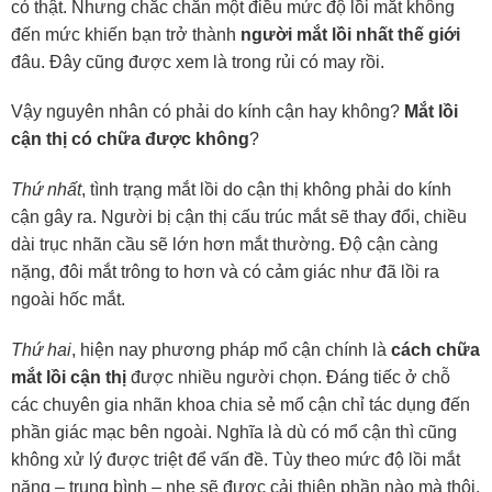
có thật. Nhưng chắc chắn một điều mức độ lồi mắt không
đến mức khiến bạn trở thành
người mắt lồi nhất thế giới
đâu. Đây cũng được xem là trong rủi có may rồi.
Vậy nguyên nhân có phải do kính cận hay không?
Mắt lồi
cận thị có chữa được không
?
Thứ nhất
, tình trạng mắt lồi do cận thị không phải do kính
cận gây ra. Người bị cận thị cấu trúc mắt sẽ thay đổi, chiều
dài trục nhãn cầu sẽ lớn hơn mắt thường. Độ cận càng
nặng, đôi mắt trông to hơn và có cảm giác như đã lồi ra
ngoài hốc mắt.
Thứ hai
, hiện nay phương pháp mổ cận chính là
cách chữa
mắt lồi cận thị
được nhiều người chọn. Đáng tiếc ở chỗ
các chuyên gia nhãn khoa chia sẻ mổ cận chỉ tác dụng đến
phần giác mạc bên ngoài. Nghĩa là dù có mổ cận thì cũng
không xử lý được triệt để vấn đề. Tùy theo mức độ lồi mắt
nặng – trung bình – nhẹ sẽ được cải thiện phần nào mà thôi.