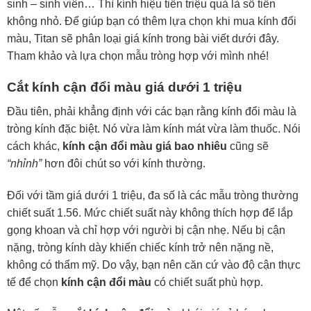
sinh – sinh viên… Thì kính hiệu tiền triệu quả là số tiền
không nhỏ. Để giúp bạn có thêm lựa chọn khi mua kính đổi
màu, Titan sẽ phân loại giá kính trong bài viết dưới đây.
Tham khảo và lựa chọn mẫu tròng hợp với mình nhé!
Cắt kính cận đổi màu giá dưới 1 triệu
Đầu tiên, phải khẳng định với các bạn rằng kính đổi màu là
tròng kính đặc biệt. Nó vừa làm kính mát vừa làm thuốc. Nói
cách khác,
kính cận đổi màu giá bao nhiêu
cũng sẽ
“nhỉnh”
hơn đôi chút so với kính thường.
Đối với tầm giá dưới 1 triệu, đa số là các mẫu tròng thường
chiết suất 1.56. Mức chiết suất này không thích hợp để lắp
gọng khoan và chỉ hợp với người bị cận nhẹ. Nếu bị cận
nặng, tròng kính dày khiến chiếc kính trở nên nặng nề,
không có thẩm mỹ. Do vậy, bạn nên căn cứ vào độ cận thực
tế để chọn
kính cận đổi màu
có chiết suất phù hợp.