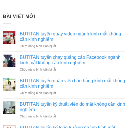
BÀI VIẾT MỚI
BUTITAN tuyển quay video ngành kính mắt không
cần kinh nghiệm
ở
Chức năng bình luận bị tắt
BUTITAN
tuyển
BUTITAN tuyển chạy quảng cáo Facebook ngành
quay
kính mắt không cần kinh nghiệm
video
ở
Chức năng bình luận bị tắt
ngành
BUTITAN
kính
tuyển
mắt
BUTITAN tuyển nhân viên bán hàng kính mắt không
chạy
không
cần kinh nghiệm
quảng
cần
ở
Chức năng bình luận bị tắt
cáo
kinh
BUTITAN
Facebook
nghiệm
tuyển
ngành
BUTITAN tuyển kỹ thuật viên đo mắt không cần kinh
nhân
kính
nghiệm
viên
mắt
ở
Chức năng bình luận bị tắt
bán
không
BUTITAN
hàng
cần
tuyển
kính
BUTITAN tuyển kế toán trưởng ngành kính mắt
kinh