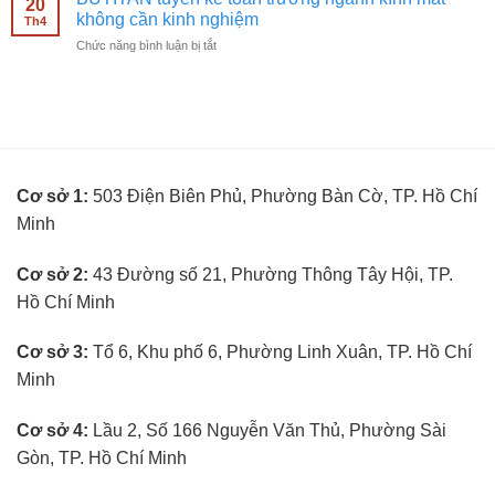
20
kỹ
mắt
không cần kinh nghiệm
nghiệm
Th4
thuật
không
ở
Chức năng bình luận bị tắt
viên
cần
BUTITAN
đo
kinh
tuyển
mắt
nghiệm
kế
không
toán
cần
trưởng
kinh
ngành
nghiệm
kính
Cơ sở 1:
503 Điện Biên Phủ, Phường Bàn Cờ, TP. Hồ Chí
mắt
không
Minh
cần
kinh
nghiệm
Cơ sở 2:
43 Đường số 21, Phường Thông Tây Hội, TP.
Hồ Chí Minh
Cơ sở 3:
Tổ 6, Khu phố 6, Phường Linh Xuân, TP. Hồ Chí
Minh
Cơ sở 4:
Lầu 2, Số 166 Nguyễn Văn Thủ, Phường Sài
Gòn, TP. Hồ Chí Minh