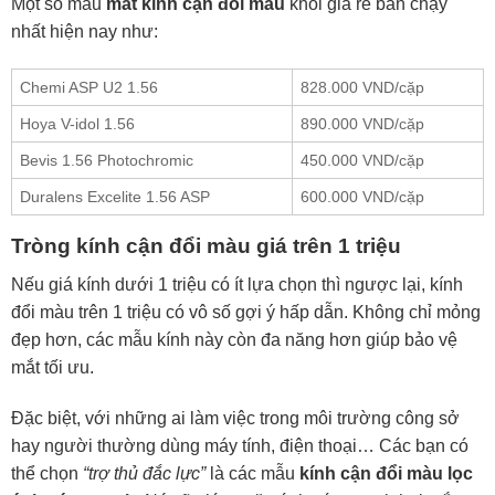
Một số mẫu
mắt kính cận đổi màu
khói giá rẻ bán chạy
nhất hiện nay như:
Chemi ASP U2 1.56
828.000 VND/cặp
Hoya V-idol 1.56
890.000 VND/cặp
Bevis 1.56 Photochromic
450.000 VND/cặp
Duralens Excelite 1.56 ASP
600.000 VND/cặp
Tròng kính cận đổi màu giá trên 1 triệu
Nếu giá kính dưới 1 triệu có ít lựa chọn thì ngược lại, kính
đổi màu trên 1 triệu có vô số gợi ý hấp dẫn. Không chỉ mỏng
đẹp hơn, các mẫu kính này còn đa năng hơn giúp bảo vệ
mắt tối ưu.
Đặc biệt, với những ai làm việc trong môi trường công sở
hay người thường dùng máy tính, điện thoại… Các bạn có
thể chọn
“trợ thủ đắc lực”
là các mẫu
kính cận đổi màu lọc