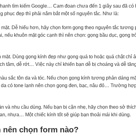
 thanh tìm kiếm Google… Cam đoan chưa đến 1 giây sau đã có
g phục đẹp thì phải nắm bắt một số nguyên tắc. Như là:
 mặt. Dễ hiểu hơn, hãy chọn form gọng theo nguyên tắc tương
ại, nếu khuôn mặt góc cạnh thì nên chọn: gọng bầu dục, gọng 
ôn mặt. Dùng gọng kính đẹp như gọng quá to hoặc quá chật chỉ
ệch tâm, dễ rớt… Việc này chỉ khiến bạn dễ bị choáng và dễ tăn
màu sắc tôn da và tóc. Nếu chọn gọng kính tương phản dáng mặt
: da có tone lạnh nên chọn gọng đen, bạc, nâu đỏ… Trường hợ
ận và nhu cầu dùng. Nếu bạn bị cận nhẹ, hãy chọn theo sở thí
tan, nhựa… Một chiếc kính tốt sẽ giúp bạn thoải mái khi dùng.
n nên chọn form nào?