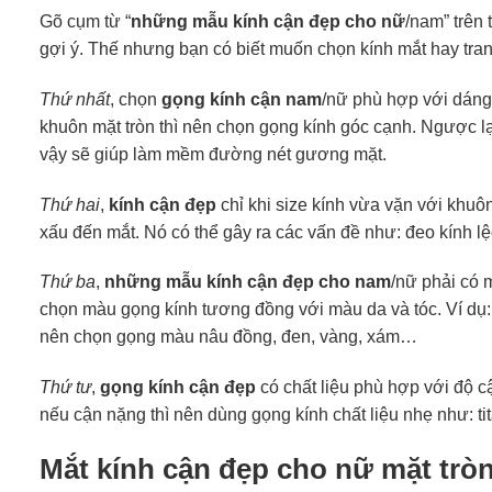
Gõ cụm từ “
những mẫu kính cận đẹp cho nữ
/nam” trên
gợi ý. Thế nhưng bạn có biết muốn chọn kính mắt hay tran
Thứ nhất
, chọn
gọng kính cận nam
/nữ phù hợp với dáng
khuôn mặt tròn thì nên chọn gọng kính góc cạnh. Ngược l
vậy sẽ giúp làm mềm đường nét gương mặt.
Thứ hai
,
kính cận đẹp
chỉ khi size kính vừa vặn với khu
xấu đến mắt. Nó có thể gây ra các vấn đề như: đeo kính l
Thứ ba
,
những mẫu kính cận đẹp cho nam
/nữ phải có 
chọn màu gọng kính tương đồng với màu da và tóc. Ví dụ
nên chọn gọng màu nâu đồng, đen, vàng, xám…
Thứ tư
,
gọng kính cận đẹp
có chất liệu phù hợp với độ c
nếu cận nặng thì nên dùng gọng kính chất liệu nhẹ như: ti
Mắt kính cận đẹp cho nữ mặt trò