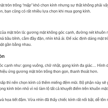
ặt tròn trông
“mập”
khó chọn kính nhưng sự thật không phải vậy
ên, bạn cũng có rất nhiều lựa chọn khi mua gọng kính.
 của mặt tròn là: gương mặt không góc cạnh, đường nét khuôn 
má bầu bĩnh, cằm đầy đặn, nhìn khả ái. Để xác định dáng mặt t
mặt gần bằng nhau.
òn
góc cạnh như: gọng vuông, chữ nhật, gọng kính đa giác… Hình
hiệu ứng gương mặt tròn trông thon gọn, thanh thoát hơn.
ấp thì nên chọn kính có thêm miếng đệm mũi. Bộ phận này sẽ 
ng kính tròn nhỏ vì nó làm lộ tất cả khuyết điểm trên khuôn mặt
 họa tiết đậm. Vừa nhìn đã thấy chiếc kính rất nổi bật, dễ tôn