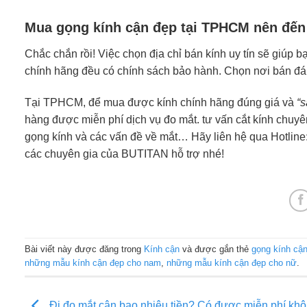
Mua gọng kính cận đẹp tại TPHCM nên đến
Chắc chắn rồi! Việc chọn địa chỉ bán kính uy tín sẽ giú
chính hãng đều có chính sách bảo hành. Chọn nơi bán đáng
Tại TPHCM, để mua được kính chính hãng đúng giá và
“s
hàng được miễn phí dịch vụ đo mắt. tư vấn cắt kính chuyê
gọng kính và các vấn đề về mắt… Hãy liên hệ qua Hotline
các chuyên gia của BUTITAN hỗ trợ nhé!
Bài viết này được đăng trong
Kính cận
và được gắn thẻ
gọng kính cậ
những mẫu kính cận đẹp cho nam
,
những mẫu kính cận đẹp cho nữ
.
Đi đo mắt cận bao nhiêu tiền? Có được miễn phí kh