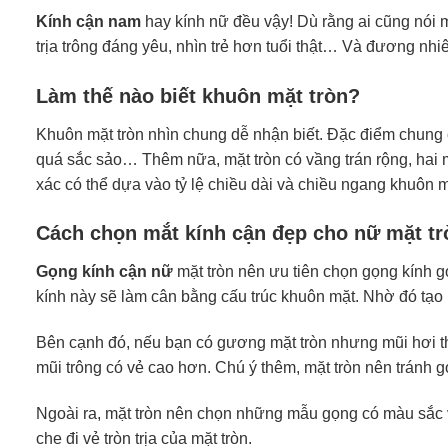
Kính cận nam
hay kính nữ đều vậy! Dù rằng ai cũng nói m
trịa trông đáng yêu, nhìn trẻ hơn tuổi thật… Và đương nhi
Làm thế nào biết khuôn mặt tròn?
Khuôn mặt tròn nhìn chung dễ nhận biết. Đặc điểm chung
quá sắc sảo… Thêm nữa, mặt tròn có vầng trán rộng, hai 
xác có thể dựa vào tỷ lệ chiều dài và chiều ngang khuôn 
Cách chọn mắt kính cận đẹp cho nữ mặt tr
Gọng kính cận nữ
mặt tròn nên ưu tiên chọn gọng kính 
kính này sẽ làm cân bằng cấu trúc khuôn mặt. Nhờ đó tạo 
Bên cạnh đó, nếu bạn có gương mặt tròn nhưng mũi hơi th
mũi trông có vẻ cao hơn. Chú ý thêm, mặt tròn nên tránh gọ
Ngoài ra, mặt tròn nên chọn những mẫu gọng có màu sắc và
che đi vẻ tròn trịa của mặt tròn.