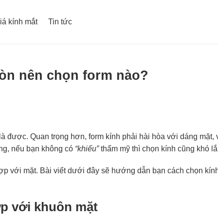
iá kính mắt
Tin tức
ròn nên chọn form nào?
 là được. Quan trọng hơn, form kính phải hài hòa với dáng mặt,
àng, nếu bạn không có
“khiếu”
thẩm mỹ thì chọn kính cũng khó l
p với mặt. Bài viết dưới đây sẽ hướng dẫn bạn cách chọn kính
ợp với khuôn mặt