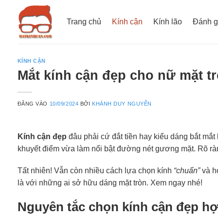
Bỏ
qua
Trang chủ
Kính cận
Kính lão
Đánh g
nội
dung
KÍNH CẬN
Mắt kính cận đẹp cho nữ mặt t
ĐĂNG VÀO
10/09/2024
BỞI
KHÁNH DUY NGUYỄN
Kính cận đẹp
đâu phải cứ đắt tiền hay kiểu dáng bắt mắt
khuyết điểm vừa làm nổi bật đường nét gương mặt. Rõ r
Tất nhiên! Vẫn còn nhiều cách lựa chọn kính
“chuẩn”
và hợ
là với những ai sở hữu dáng mặt tròn. Xem ngay nhé!
Nguyên tắc chọn kính cận đẹp h