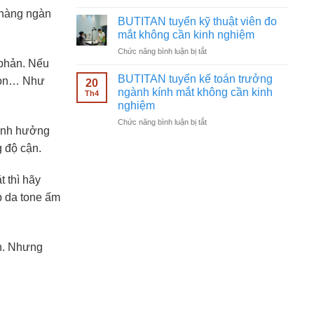
BUTITAN
ngành
 hàng ngàn
tuyển
kính
BUTITAN tuyển kỹ thuật viên đo
nhân
mắt
mắt không cần kinh nghiệm
viên
không
ở
Chức năng bình luận bị tắt
bán
cần
 phản. Nếu
BUTITAN
hàng
kinh
tuyển
kính
BUTITAN tuyển kế toán trưởng
nghiệm
tròn… Như
20
kỹ
mắt
ngành kính mắt không cần kinh
Th4
thuật
không
nghiệm
viên
cần
ở
Chức năng bình luận bị tắt
đo
kinh
 ảnh hưởng
BUTITAN
mắt
nghiệm
tuyển
không
g độ cận.
kế
cần
toán
kinh
 thì hãy
trưởng
nghiệm
ngành
p da tone ấm
kính
mắt
không
cần
ch. Nhưng
kinh
nghiệm