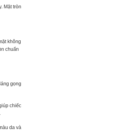
. Mặt tròn
mặt không
ròn chuẩn
 dáng gọng
giúp chiếc
.
 màu da và