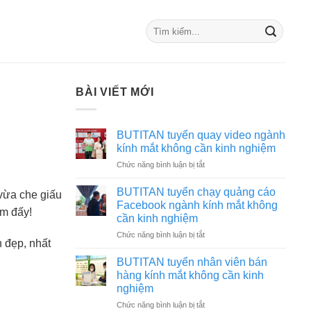
BÀI VIẾT MỚI
BUTITAN tuyển quay video ngành
kính mắt không cần kinh nghiệm
ở
Chức năng bình luận bị tắt
BUTITAN
tuyển
BUTITAN tuyển chạy quảng cáo
 vừa che giấu
quay
Facebook ngành kính mắt không
ắm đấy!
video
cần kinh nghiệm
ngành
ở
Chức năng bình luận bị tắt
kính
 đẹp, nhất
BUTITAN
mắt
tuyển
không
BUTITAN tuyển nhân viên bán
chạy
cần
hàng kính mắt không cần kinh
quảng
kinh
nghiệm
cáo
nghiệm
ở
Chức năng bình luận bị tắt
Facebook