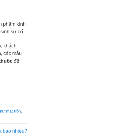
ản phẩm kính
sinh sự cố.
y, khách
h, các mẫu
thuốc
để
nữ mặt tròn
,
á bao nhiêu?