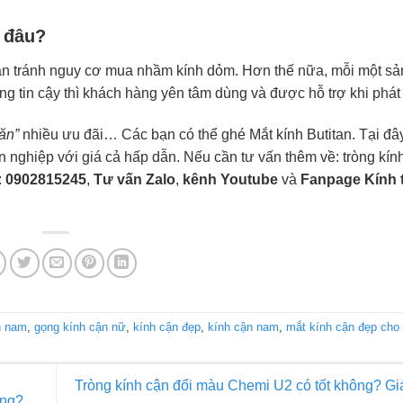
 đâu?
p bạn tránh nguy cơ mua nhầm kính dỏm. Hơn thế nữa, mỗi một s
 tin cậy thì khách hàng yên tâm dùng và được hỗ trợ khi phát 
ăn”
nhiều ưu đãi… Các bạn có thể ghé Mắt kính Butitan. Tại đâ
n nghiệp với giá cả hấp dẫn. Nếu cần tư vấn thêm về: tròng kín
:
0902815245
,
Tư vấn Zalo
,
kênh Youtube
và
Fanpage Kính 
n nam
,
gọng kính cận nữ
,
kính cận đẹp
,
kính cận nam
,
mắt kính cận đẹp cho 
Tròng kính cận đổi màu Chemi U2 có tốt không? Gi
ông?