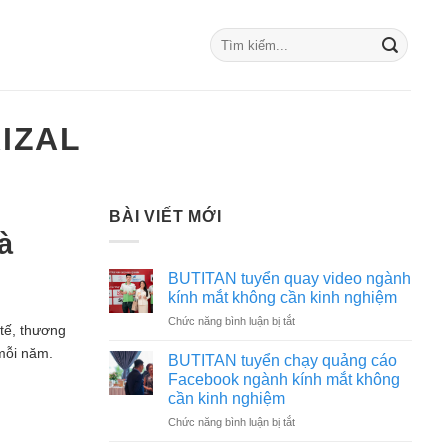
IZAL
BÀI VIẾT MỚI
à
BUTITAN tuyển quay video ngành
kính mắt không cần kinh nghiệm
ở
Chức năng bình luận bị tắt
 tế, thương
BUTITAN
 mỗi năm.
tuyển
BUTITAN tuyển chạy quảng cáo
quay
Facebook ngành kính mắt không
video
cần kinh nghiệm
ngành
ở
Chức năng bình luận bị tắt
kính
BUTITAN
mắt