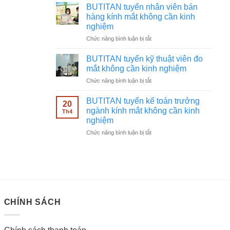
tuyển
không
BUTITAN tuyển nhân viên bán
chạy
cần
hàng kính mắt không cần kinh
quảng
kinh
nghiệm
cáo
nghiệm
ở
Chức năng bình luận bị tắt
Facebook
BUTITAN
ngành
tuyển
kính
BUTITAN tuyển kỹ thuật viên đo
nhân
mắt
mắt không cần kinh nghiệm
viên
không
ở
Chức năng bình luận bị tắt
bán
cần
BUTITAN
hàng
kinh
tuyển
kính
BUTITAN tuyển kế toán trưởng
nghiệm
20
kỹ
mắt
ngành kính mắt không cần kinh
Th4
thuật
không
nghiệm
viên
cần
ở
Chức năng bình luận bị tắt
đo
kinh
BUTITAN
mắt
nghiệm
tuyển
không
kế
cần
toán
kinh
trưởng
nghiệm
ngành
kính
CHÍNH SÁCH
mắt
không
cần
kinh