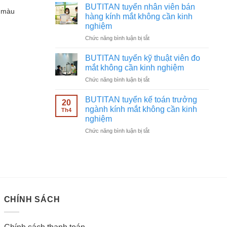
tuyển
không
BUTITAN tuyển nhân viên bán
i màu
chạy
cần
hàng kính mắt không cần kinh
quảng
kinh
nghiệm
cáo
nghiệm
ở
Chức năng bình luận bị tắt
Facebook
BUTITAN
ngành
tuyển
kính
BUTITAN tuyển kỹ thuật viên đo
nhân
mắt
mắt không cần kinh nghiệm
viên
không
ở
Chức năng bình luận bị tắt
bán
cần
BUTITAN
hàng
kinh
tuyển
kính
BUTITAN tuyển kế toán trưởng
nghiệm
20
kỹ
mắt
ngành kính mắt không cần kinh
Th4
thuật
không
nghiệm
viên
cần
ở
Chức năng bình luận bị tắt
đo
kinh
BUTITAN
mắt
nghiệm
tuyển
không
kế
cần
toán
kinh
trưởng
nghiệm
ngành
kính
CHÍNH SÁCH
mắt
không
cần
kinh