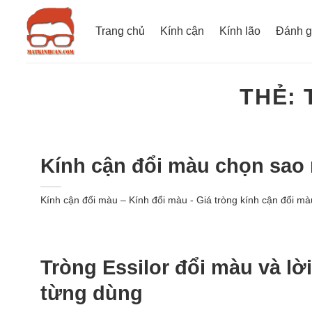
Bỏ
qua
Trang chủ
Kính cận
Kính lão
Đánh g
nội
dung
THẺ:
Kính cận đổi màu chọn sao 
Kính cận đổi màu – Kính đổi màu - Giá tròng kính cận đổi 
Tròng Essilor đổi màu và lờ
từng dùng