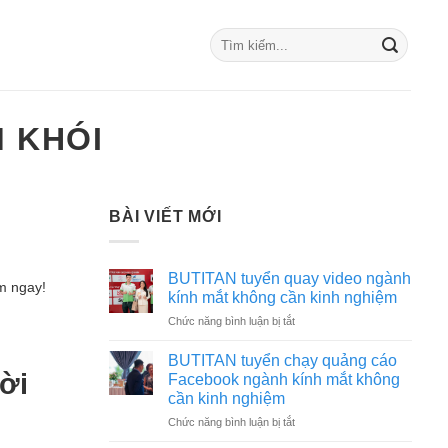
 KHÓI
BÀI VIẾT MỚI
BUTITAN tuyển quay video ngành
m ngay!
kính mắt không cần kinh nghiệm
ở
Chức năng bình luận bị tắt
BUTITAN
tuyển
BUTITAN tuyển chạy quảng cáo
quay
ời
Facebook ngành kính mắt không
video
cần kinh nghiệm
ngành
ở
Chức năng bình luận bị tắt
kính
BUTITAN
mắt