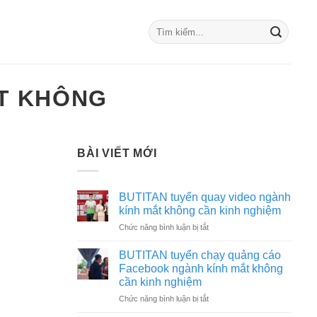
ỐT KHÔNG
BÀI VIẾT MỚI
BUTITAN tuyển quay video ngành
kính mắt không cần kinh nghiệm
ở
Chức năng bình luận bị tắt
BUTITAN
tuyển
BUTITAN tuyển chạy quảng cáo
quay
Facebook ngành kính mắt không
video
cần kinh nghiệm
ngành
ở
Chức năng bình luận bị tắt
kính
BUTITAN
mắt