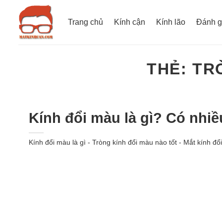
Bỏ
qua
Trang chủ
Kính cận
Kính lão
Đánh g
nội
dung
THẺ:
TR
Kính đổi màu là gì? Có nhi
Kính đổi màu là gì - Tròng kính đổi màu nào tốt - Mắt kính đổ