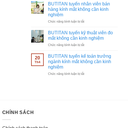
tuyển
không
BUTITAN tuyển nhân viên bán
chạy
cần
hàng kính mắt không cần kinh
quảng
kinh
nghiệm
cáo
nghiệm
ở
Chức năng bình luận bị tắt
Facebook
BUTITAN
ngành
tuyển
kính
BUTITAN tuyển kỹ thuật viên đo
nhân
mắt
mắt không cần kinh nghiệm
viên
không
ở
Chức năng bình luận bị tắt
bán
cần
BUTITAN
hàng
kinh
tuyển
kính
BUTITAN tuyển kế toán trưởng
nghiệm
20
kỹ
mắt
ngành kính mắt không cần kinh
Th4
thuật
không
nghiệm
viên
cần
ở
Chức năng bình luận bị tắt
đo
kinh
BUTITAN
mắt
nghiệm
tuyển
không
kế
cần
toán
kinh
trưởng
nghiệm
ngành
kính
CHÍNH SÁCH
mắt
không
cần
kinh