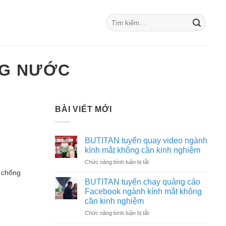
NG NƯỚC
BÀI VIẾT MỚI
BUTITAN tuyển quay video ngành
kính mắt không cần kinh nghiệm
ở
Chức năng bình luận bị tắt
BUTITAN
 chống
tuyển
BUTITAN tuyển chạy quảng cáo
quay
Facebook ngành kính mắt không
video
cần kinh nghiệm
ngành
ở
Chức năng bình luận bị tắt
kính
BUTITAN
mắt