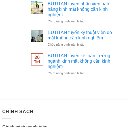
tuyển
không
BUTITAN tuyển nhân viên bán
chạy
cần
hàng kính mắt không cần kinh
quảng
kinh
nghiệm
cáo
nghiệm
ở
Chức năng bình luận bị tắt
Facebook
BUTITAN
ngành
tuyển
kính
BUTITAN tuyển kỹ thuật viên đo
nhân
mắt
mắt không cần kinh nghiệm
viên
không
ở
Chức năng bình luận bị tắt
bán
cần
BUTITAN
hàng
kinh
tuyển
kính
BUTITAN tuyển kế toán trưởng
nghiệm
20
kỹ
mắt
ngành kính mắt không cần kinh
Th4
thuật
không
nghiệm
viên
cần
ở
Chức năng bình luận bị tắt
đo
kinh
BUTITAN
mắt
nghiệm
tuyển
không
kế
cần
toán
kinh
trưởng
nghiệm
ngành
kính
CHÍNH SÁCH
mắt
không
cần
kinh