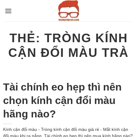
Bỏ
qua
nội
dung
THẺ:
TRÒNG KÍNH
CẬN ĐỔI MÀU TRÀ
Tài chính eo hẹp thì nên
chọn kính cận đổi màu
hãng nào?
Kính cận đổi màu - Tròng kính cận đổi màu giá rẻ - Mắt kính cận
đổi màu khi ra nắng. Tài chính eo hẹp thì nên mua kính hãng nào?