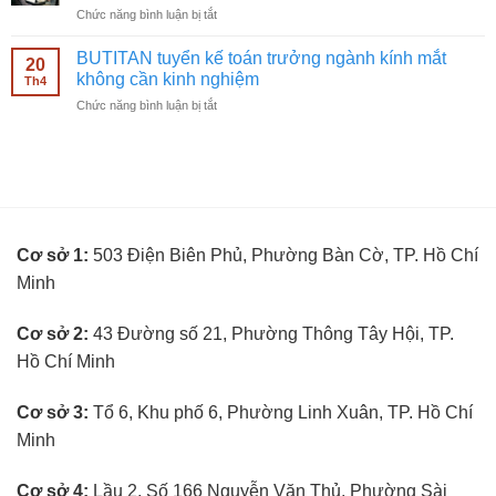
mắt
ở
Chức năng bình luận bị tắt
bán
không
BUTITAN
hàng
cần
tuyển
kính
BUTITAN tuyển kế toán trưởng ngành kính mắt
kinh
20
kỹ
mắt
không cần kinh nghiệm
nghiệm
Th4
thuật
không
ở
Chức năng bình luận bị tắt
viên
cần
BUTITAN
đo
kinh
tuyển
mắt
nghiệm
kế
không
toán
cần
trưởng
kinh
ngành
nghiệm
kính
Cơ sở 1:
503 Điện Biên Phủ, Phường Bàn Cờ, TP. Hồ Chí
mắt
không
Minh
cần
kinh
nghiệm
Cơ sở 2:
43 Đường số 21, Phường Thông Tây Hội, TP.
Hồ Chí Minh
Cơ sở 3:
Tổ 6, Khu phố 6, Phường Linh Xuân, TP. Hồ Chí
Minh
Cơ sở 4:
Lầu 2, Số 166 Nguyễn Văn Thủ, Phường Sài