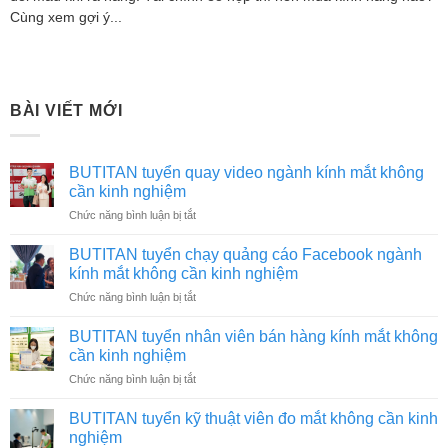
Cùng xem gợi ý...
BÀI VIẾT MỚI
BUTITAN tuyển quay video ngành kính mắt không
cần kinh nghiệm
ở
Chức năng bình luận bị tắt
BUTITAN
tuyển
BUTITAN tuyển chạy quảng cáo Facebook ngành
quay
kính mắt không cần kinh nghiệm
video
ở
Chức năng bình luận bị tắt
ngành
BUTITAN
kính
tuyển
mắt
BUTITAN tuyển nhân viên bán hàng kính mắt không
chạy
không
cần kinh nghiệm
quảng
cần
ở
Chức năng bình luận bị tắt
cáo
kinh
BUTITAN
Facebook
nghiệm
tuyển
ngành
BUTITAN tuyển kỹ thuật viên đo mắt không cần kinh
nhân
kính
nghiệm
viên