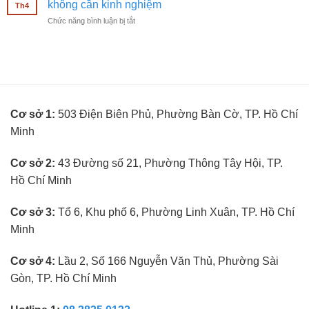
mắt
không cần kinh nghiệm
nghiệm
Th4
thuật
không
ở
Chức năng bình luận bị tắt
viên
cần
BUTITAN
đo
kinh
tuyển
mắt
nghiệm
kế
không
toán
cần
trưởng
kinh
ngành
nghiệm
kính
Cơ sở 1:
503 Điện Biên Phủ, Phường Bàn Cờ, TP. Hồ Chí
mắt
không
Minh
cần
kinh
nghiệm
Cơ sở 2:
43 Đường số 21, Phường Thông Tây Hội, TP.
Hồ Chí Minh
Cơ sở 3:
Tổ 6, Khu phố 6, Phường Linh Xuân, TP. Hồ Chí
Minh
Cơ sở 4:
Lầu 2, Số 166 Nguyễn Văn Thủ, Phường Sài
Gòn, TP. Hồ Chí Minh