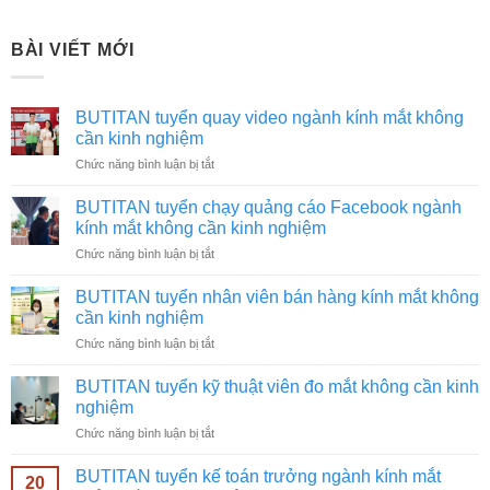
BÀI VIẾT MỚI
BUTITAN tuyển quay video ngành kính mắt không
cần kinh nghiệm
ở
Chức năng bình luận bị tắt
BUTITAN
tuyển
BUTITAN tuyển chạy quảng cáo Facebook ngành
quay
kính mắt không cần kinh nghiệm
video
ở
Chức năng bình luận bị tắt
ngành
BUTITAN
kính
tuyển
mắt
BUTITAN tuyển nhân viên bán hàng kính mắt không
chạy
không
cần kinh nghiệm
quảng
cần
ở
Chức năng bình luận bị tắt
cáo
kinh
BUTITAN
Facebook
nghiệm
tuyển
ngành
BUTITAN tuyển kỹ thuật viên đo mắt không cần kinh
nhân
kính
nghiệm
viên
mắt
ở
Chức năng bình luận bị tắt
bán
không
BUTITAN
hàng
cần
tuyển
kính
BUTITAN tuyển kế toán trưởng ngành kính mắt
kinh
20
kỹ