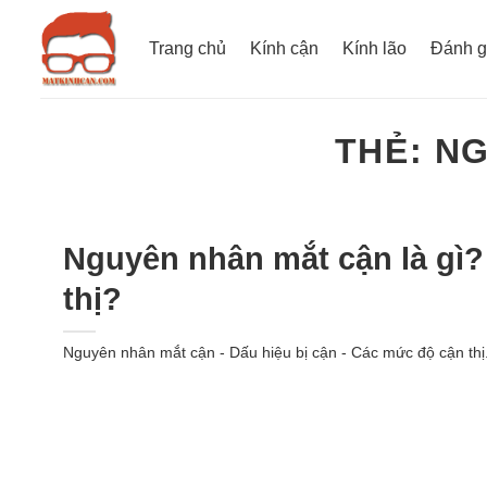
Bỏ
qua
Trang chủ
Kính cận
Kính lão
Đánh g
nội
dung
THẺ:
NG
Nguyên nhân mắt cận là gì?
thị?
Nguyên nhân mắt cận - Dấu hiệu bị cận - Các mức độ cận thị.