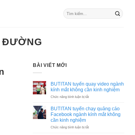
C ĐƯỜNG
BÀI VIẾT MỚI
n
BUTITAN tuyển quay video ngành
kính mắt không cần kinh nghiệm
ở
Chức năng bình luận bị tắt
BUTITAN
tuyển
BUTITAN tuyển chạy quảng cáo
quay
Facebook ngành kính mắt không
video
cần kinh nghiệm
ngành
ở
Chức năng bình luận bị tắt
kính
BUTITAN
mắt