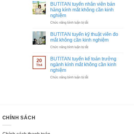
tuyển
không
BUTITAN tuyển nhân viên bán
chạy
cần
hàng kính mắt không cần kinh
quảng
kinh
nghiệm
cáo
nghiệm
ở
Chức năng bình luận bị tắt
Facebook
BUTITAN
ngành
tuyển
kính
BUTITAN tuyển kỹ thuật viên đo
nhân
mắt
mắt không cần kinh nghiệm
viên
không
ở
Chức năng bình luận bị tắt
bán
cần
BUTITAN
hàng
kinh
tuyển
kính
BUTITAN tuyển kế toán trưởng
nghiệm
20
kỹ
mắt
ngành kính mắt không cần kinh
Th4
thuật
không
nghiệm
viên
cần
ở
Chức năng bình luận bị tắt
đo
kinh
BUTITAN
mắt
nghiệm
tuyển
không
kế
cần
toán
kinh
trưởng
nghiệm
ngành
kính
CHÍNH SÁCH
mắt
không
cần
kinh