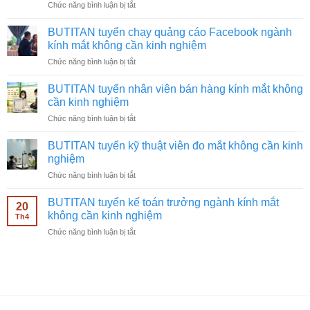
ở
Chức năng bình luận bị tắt
BUTITAN
tuyển
BUTITAN tuyển chạy quảng cáo Facebook ngành
quay
kính mắt không cần kinh nghiệm
video
ở
Chức năng bình luận bị tắt
ngành
BUTITAN
kính
tuyển
mắt
BUTITAN tuyển nhân viên bán hàng kính mắt không
chạy
không
cần kinh nghiệm
quảng
cần
ở
Chức năng bình luận bị tắt
cáo
kinh
BUTITAN
Facebook
nghiệm
tuyển
ngành
BUTITAN tuyển kỹ thuật viên đo mắt không cần kinh
nhân
kính
nghiệm
viên
mắt
ở
Chức năng bình luận bị tắt
bán
không
BUTITAN
hàng
cần
tuyển
kính
BUTITAN tuyển kế toán trưởng ngành kính mắt
kinh
20
kỹ
mắt
không cần kinh nghiệm
nghiệm
Th4
thuật
không
ở
Chức năng bình luận bị tắt
viên
cần
BUTITAN
đo
kinh
tuyển
mắt
nghiệm
kế
không
toán
cần
trưởng
kinh
ngành
nghiệm