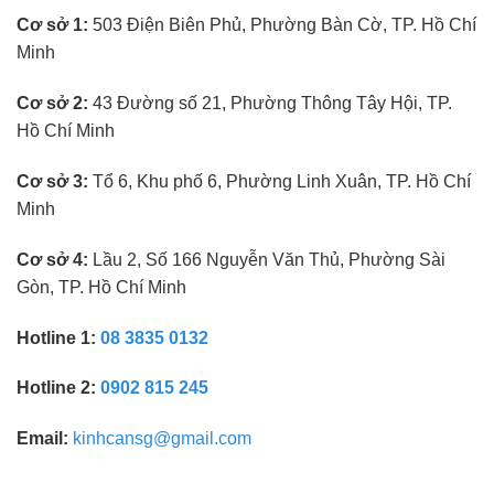
kính
Cơ sở 1:
503 Điện Biên Phủ, Phường Bàn Cờ, TP. Hồ Chí
mắt
không
Minh
cần
kinh
nghiệm
Cơ sở 2:
43 Đường số 21, Phường Thông Tây Hội, TP.
Hồ Chí Minh
Cơ sở 3:
Tổ 6, Khu phố 6, Phường Linh Xuân, TP. Hồ Chí
Minh
Cơ sở 4:
Lầu 2, Số 166 Nguyễn Văn Thủ, Phường Sài
Gòn, TP. Hồ Chí Minh
Hotline 1:
08 3835 0132
Hotline 2:
0902 815 245
Email:
kinhcansg@gmail.com