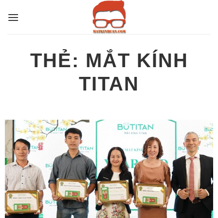
Bỏ
qua
nội
dung
THẺ:
MẮT KÍNH
TITAN