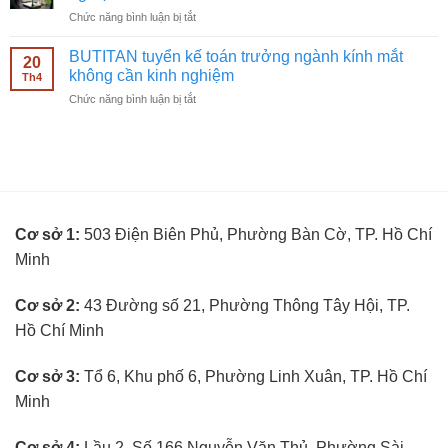
viên
mắt
ở
Chức năng bình luận bị tắt
bán
không
BUTITAN
hàng
cần
tuyển
kính
BUTITAN tuyển kế toán trưởng ngành kính mắt
kinh
20
kỹ
mắt
không cần kinh nghiệm
nghiệm
Th4
thuật
không
ở
Chức năng bình luận bị tắt
viên
cần
BUTITAN
đo
kinh
tuyển
mắt
nghiệm
kế
không
toán
cần
trưởng
kinh
ngành
nghiệm
kính
Cơ sở 1:
503 Điện Biên Phủ, Phường Bàn Cờ, TP. Hồ Chí
mắt
không
Minh
cần
kinh
nghiệm
Cơ sở 2:
43 Đường số 21, Phường Thông Tây Hội, TP.
Hồ Chí Minh
Cơ sở 3:
Tổ 6, Khu phố 6, Phường Linh Xuân, TP. Hồ Chí
Minh
Cơ sở 4:
Lầu 2, Số 166 Nguyễn Văn Thủ, Phường Sài