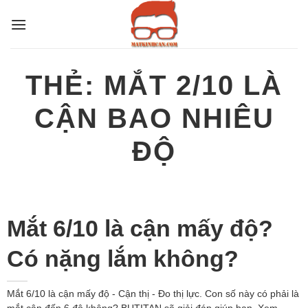
Bỏ
qua
nội
dung
THẺ:
MẮT 2/10 LÀ
CẬN BAO NHIÊU
ĐỘ
Mắt 6/10 là cận mấy độ?
Có nặng lắm không?
Mắt 6/10 là cận mấy độ - Cận thị - Đo thị lực. Con số này có phải là