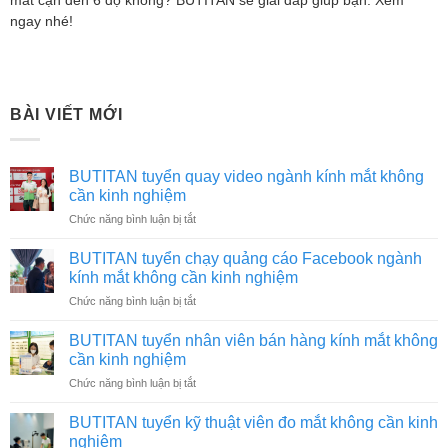
mắt cận đến 6 độ không? BUTITAN sẽ giải đáp giúp bạn. Xem
ngay nhé!
BÀI VIẾT MỚI
BUTITAN tuyển quay video ngành kính mắt không
cần kinh nghiệm
ở
Chức năng bình luận bị tắt
BUTITAN
tuyển
BUTITAN tuyển chạy quảng cáo Facebook ngành
quay
kính mắt không cần kinh nghiệm
video
ở
Chức năng bình luận bị tắt
ngành
BUTITAN
kính
tuyển
mắt
BUTITAN tuyển nhân viên bán hàng kính mắt không
chạy
không
cần kinh nghiệm
quảng
cần
ở
Chức năng bình luận bị tắt
cáo
kinh
BUTITAN
Facebook
nghiệm
tuyển
ngành
BUTITAN tuyển kỹ thuật viên đo mắt không cần kinh
nhân
kính
nghiệm