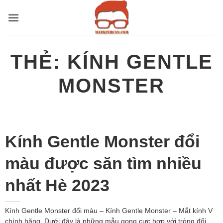
Bỏ
qua
nội
dung
THẺ:
KÍNH GENTLE
MONSTER
Kính Gentle Monster đổi
màu được săn tìm nhiều
nhất Hè 2023
Kính Gentle Monster đổi màu – Kính Gentle Monster – Mắt kính V
chính hãng. Dưới đây là những mẫu gọng cực hợp với tròng đổi