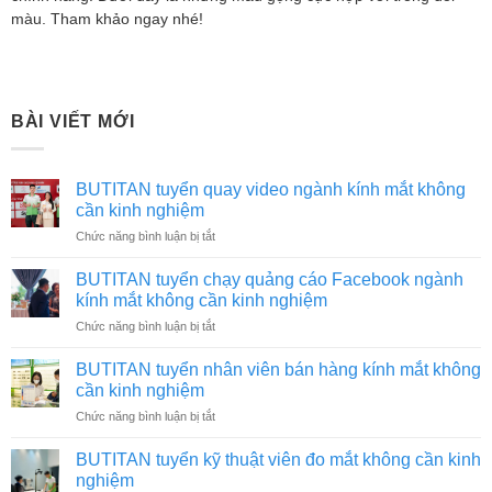
màu. Tham khảo ngay nhé!
BÀI VIẾT MỚI
BUTITAN tuyển quay video ngành kính mắt không
cần kinh nghiệm
ở
Chức năng bình luận bị tắt
BUTITAN
tuyển
BUTITAN tuyển chạy quảng cáo Facebook ngành
quay
kính mắt không cần kinh nghiệm
video
ở
Chức năng bình luận bị tắt
ngành
BUTITAN
kính
tuyển
mắt
BUTITAN tuyển nhân viên bán hàng kính mắt không
chạy
không
cần kinh nghiệm
quảng
cần
ở
Chức năng bình luận bị tắt
cáo
kinh
BUTITAN
Facebook
nghiệm
tuyển
ngành
BUTITAN tuyển kỹ thuật viên đo mắt không cần kinh
nhân
kính
nghiệm
viên