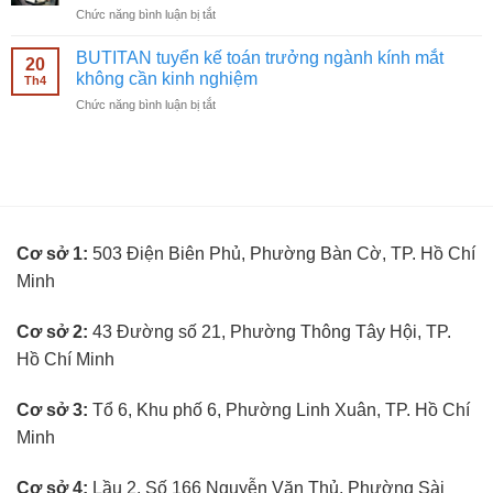
mắt
ở
Chức năng bình luận bị tắt
bán
không
BUTITAN
hàng
cần
tuyển
kính
BUTITAN tuyển kế toán trưởng ngành kính mắt
kinh
20
kỹ
mắt
không cần kinh nghiệm
nghiệm
Th4
thuật
không
ở
Chức năng bình luận bị tắt
viên
cần
BUTITAN
đo
kinh
tuyển
mắt
nghiệm
kế
không
toán
cần
trưởng
kinh
ngành
nghiệm
kính
Cơ sở 1:
503 Điện Biên Phủ, Phường Bàn Cờ, TP. Hồ Chí
mắt
không
Minh
cần
kinh
nghiệm
Cơ sở 2:
43 Đường số 21, Phường Thông Tây Hội, TP.
Hồ Chí Minh
Cơ sở 3:
Tổ 6, Khu phố 6, Phường Linh Xuân, TP. Hồ Chí
Minh
Cơ sở 4:
Lầu 2, Số 166 Nguyễn Văn Thủ, Phường Sài