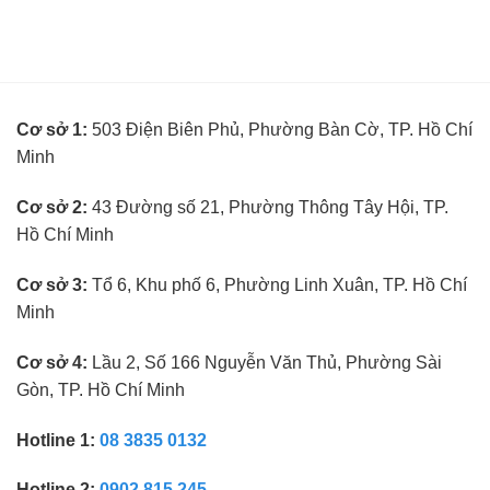
đo
kinh
tuyển
mắt
nghiệm
kế
không
toán
cần
trưởng
kinh
ngành
nghiệm
kính
Cơ sở 1:
503 Điện Biên Phủ, Phường Bàn Cờ, TP. Hồ Chí
mắt
không
Minh
cần
kinh
nghiệm
Cơ sở 2:
43 Đường số 21, Phường Thông Tây Hội, TP.
Hồ Chí Minh
Cơ sở 3:
Tổ 6, Khu phố 6, Phường Linh Xuân, TP. Hồ Chí
Minh
Cơ sở 4:
Lầu 2, Số 166 Nguyễn Văn Thủ, Phường Sài
Gòn, TP. Hồ Chí Minh
Hotline 1:
08 3835 0132
Hotline 2:
0902 815 245