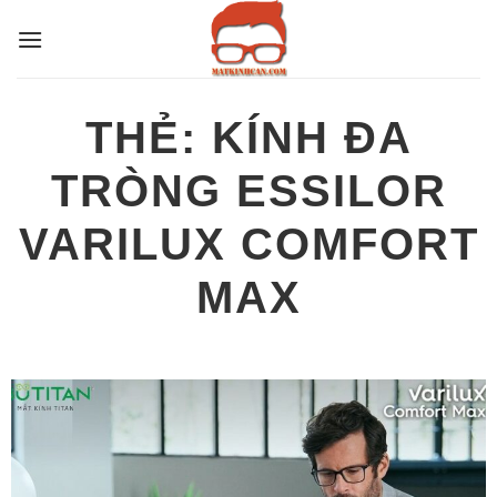
Bỏ
qua
nội
dung
THẺ:
KÍNH ĐA
TRÒNG ESSILOR
VARILUX COMFORT
MAX