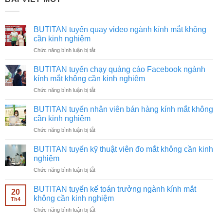
BUTITAN tuyển quay video ngành kính mắt không
cần kinh nghiệm
ở
Chức năng bình luận bị tắt
BUTITAN
tuyển
BUTITAN tuyển chạy quảng cáo Facebook ngành
quay
kính mắt không cần kinh nghiệm
video
ở
Chức năng bình luận bị tắt
ngành
BUTITAN
kính
tuyển
mắt
BUTITAN tuyển nhân viên bán hàng kính mắt không
chạy
không
cần kinh nghiệm
quảng
cần
ở
Chức năng bình luận bị tắt
cáo
kinh
BUTITAN
Facebook
nghiệm
tuyển
ngành
BUTITAN tuyển kỹ thuật viên đo mắt không cần kinh
nhân
kính
nghiệm
viên
mắt
ở
Chức năng bình luận bị tắt
bán
không
BUTITAN
hàng
cần
tuyển
kính
BUTITAN tuyển kế toán trưởng ngành kính mắt
kinh
20
kỹ
mắt
không cần kinh nghiệm
nghiệm
Th4
thuật
không
ở
Chức năng bình luận bị tắt
viên
cần
BUTITAN