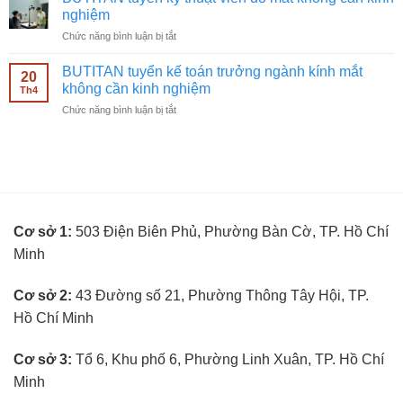
nhân
kính
nghiệm
viên
mắt
ở
Chức năng bình luận bị tắt
bán
không
BUTITAN
hàng
cần
tuyển
kính
BUTITAN tuyển kế toán trưởng ngành kính mắt
kinh
20
kỹ
mắt
không cần kinh nghiệm
nghiệm
Th4
thuật
không
ở
Chức năng bình luận bị tắt
viên
cần
BUTITAN
đo
kinh
tuyển
mắt
nghiệm
kế
không
toán
cần
trưởng
kinh
ngành
nghiệm
kính
Cơ sở 1:
503 Điện Biên Phủ, Phường Bàn Cờ, TP. Hồ Chí
mắt
không
Minh
cần
kinh
nghiệm
Cơ sở 2:
43 Đường số 21, Phường Thông Tây Hội, TP.
Hồ Chí Minh
Cơ sở 3:
Tổ 6, Khu phố 6, Phường Linh Xuân, TP. Hồ Chí
Minh