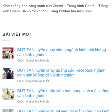
Kính chống ánh sáng xanh của Chemi – Tròng kính Chemi - Tròng
kính Chemi U6 có tốt không? Cùng Butitan tìm hiểu nhé!
BÀI VIẾT MỚI
BUTITAN tuyển quay video ngành kính mắt không
cần kinh nghiệm
ở
Chức năng bình luận bị tắt
BUTITAN
tuyển
BUTITAN tuyển chạy quảng cáo Facebook ngành
quay
kính mắt không cần kinh nghiệm
video
ở
Chức năng bình luận bị tắt
ngành
BUTITAN
kính
tuyển
mắt
BUTITAN tuyển nhân viên bán hàng kính mắt không
chạy
không
cần kinh nghiệm
quảng
cần
ở
Chức năng bình luận bị tắt
cáo
kinh
BUTITAN
Facebook
nghiệm
tuyển
ngành
BUTITAN tuyển kỹ thuật viên đo mắt không cần kinh