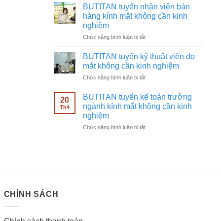
tuyển
không
BUTITAN tuyển nhân viên bán
chạy
cần
hàng kính mắt không cần kinh
quảng
kinh
nghiệm
cáo
nghiệm
ở
Chức năng bình luận bị tắt
Facebook
BUTITAN
ngành
tuyển
kính
BUTITAN tuyển kỹ thuật viên đo
nhân
mắt
mắt không cần kinh nghiệm
viên
không
ở
Chức năng bình luận bị tắt
bán
cần
BUTITAN
hàng
kinh
tuyển
kính
BUTITAN tuyển kế toán trưởng
nghiệm
20
kỹ
mắt
ngành kính mắt không cần kinh
Th4
thuật
không
nghiệm
viên
cần
ở
Chức năng bình luận bị tắt
đo
kinh
BUTITAN
mắt
nghiệm
tuyển
không
kế
cần
toán
kinh
trưởng
nghiệm
ngành
kính
CHÍNH SÁCH
mắt
không
cần
kinh