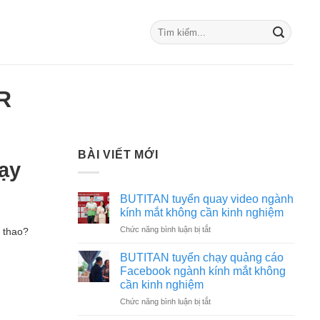
R
BÀI VIẾT MỚI
ạy
BUTITAN tuyển quay video ngành
kính mắt không cần kinh nghiệm
ở
Chức năng bình luận bị tắt
ể thao?
BUTITAN
tuyển
BUTITAN tuyển chạy quảng cáo
quay
Facebook ngành kính mắt không
video
cần kinh nghiệm
ngành
ở
Chức năng bình luận bị tắt
kính
BUTITAN
mắt