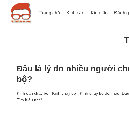
Bỏ
qua
Trang chủ
Kính cận
Kính lão
Đánh g
nội
dung
Đâu là lý do nhiều người ch
bộ?
Kính cận chạy bộ - Kính chạy bộ - Kính chạy bộ đổi màu. Đâu 
Tìm hiểu nhé!